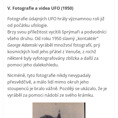
V. Fotografie a videa UFO (1950)
Fotografie údajných UFO hrály významnou roli již
od počátku ufologie.
Brzy svou příležitost vycítili šprýmaři a podvodníci
všeho druhu. Od roku 1950 slavný „kontaktér“
George Adamski
vyráběl množství fotografií, prý
kosmických lodí jeho přátel z Venuše, z nichž
některé byly vyfotografovány zblízka a další za
pomoci jeho dalekohledu.
Nicméně, tyto fotografie nikdy nevypadaly
přesvědčivě, a málo lidí mimo okruh jeho
stoupenců je bralo vážně. Později se ukázalo, že je
vyráběl za pomoci nádobí ze svého krámku.