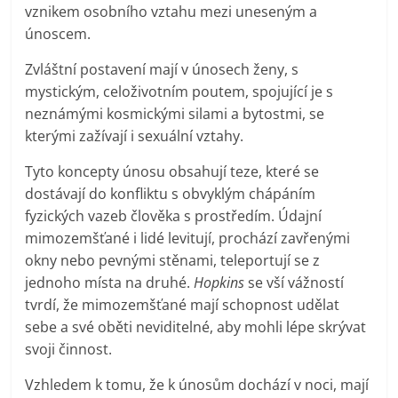
vznikem osobního vztahu mezi uneseným a
únoscem.
Zvláštní postavení mají v únosech ženy, s
mystickým, celoživotním poutem, spojující je s
neznámými kosmickými silami a bytostmi, se
kterými zažívají i sexuální vztahy.
Tyto koncepty únosu obsahují teze, které se
dostávají do konfliktu s obvyklým chápáním
fyzických vazeb člověka s prostředím. Údajní
mimozemšťané i lidé levitují, prochází zavřenými
okny nebo pevnými stěnami, teleportují se z
jednoho místa na druhé.
Hopkins
se vší vážností
tvrdí, že mimozemšťané mají schopnost udělat
sebe a své oběti neviditelné, aby mohli lépe skrývat
svoji činnost.
Vzhledem k tomu, že k únosům dochází v noci, mají