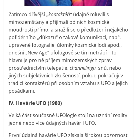
Zatímco dřívější
„kontaktéři“
údajně mluvili s
mimozemšťany a přijímali od nich kosmické
moudrosti přímo, a snažili se o předložení nějakého
pofidérního „důkazu“ o takové komunikaci, např.
upravené fotografie, úlomky kosmické lodi apod.,
dnešní „New Age“ ufologové se tím netrápí – to
hlavní je pro ně příjem mimozemských zpráv
prostřednictvím telepatie,
channelingu,
snů, nebo
jiných subjektivních zkušeností, pokud pokračují v
tradici kontaktérů při osobním vztahu s UFO a jejich
posádkami.
IV. Havárie UFO (1980)
Velká část současné UFOlogie stojí na uznání reality
jedné nebo více údajných havárií UFO.
První údajná havárie UFO získala širokou pozornost