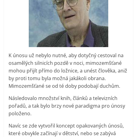
K únosu už nebylo nutné, aby dotyčný cestoval na
osamělých silnicích pozdě v noci, mimozemšťané
mohou přijít přímo do ložnice, a unést člověka, aniž
by proti tomu byla možná jakákoli obrana.
Mimozemšťané se od té doby podobají duchům.
Následovalo množství knih, článků a televizních
pořadů, a tak bylo brzy nové paradigma pro únosy
položeno.
Navíc se zde vytvořil koncept opakovaných únosů,
které obvykle začínají v dětství, nebo se zabývá