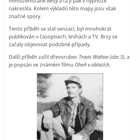
mimozemšťané
Betty
a ta ji pak v hypnóze
nakreslila. Kolem výkladů této mapy jsou však
značné spory.
Tento příběh se stal senzací, byl mnohokrát
publikován v časopisech, knihách a TV. Brzy se
začaly objevovat podobné případy.
Další příběh zažil dřevorubec
Travis Walton (obr.3)
, a
je popsán ve známém filmu
Oheň v oblacích.