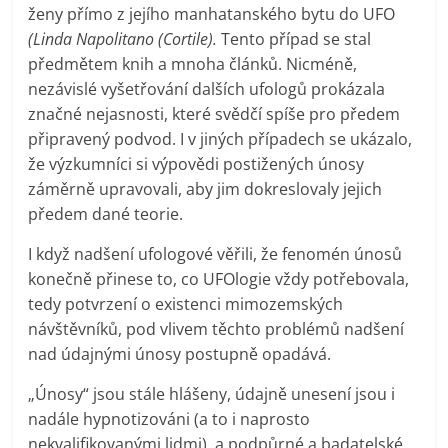
ženy přímo z jejího manhatanského bytu do UFO
(Linda Napolitano (Cortile).
Tento případ se stal
předmětem knih a mnoha článků. Nicméně,
nezávislé vyšetřování dalších ufologů prokázala
značné nejasnosti, které svědčí spíše pro předem
připravený podvod. I v jiných případech se ukázalo,
že výzkumníci si výpovědi postižených únosy
záměrně upravovali, aby jim dokreslovaly jejich
předem dané teorie.
I když nadšení ufologové věřili, že fenomén únosů
konečně přinese to, co UFOlogie vždy potřebovala,
tedy potvrzení o existenci mimozemských
návštěvníků, pod vlivem těchto problémů nadšení
nad údajnými únosy postupně opadává.
„Únosy“ jsou stále hlášeny, údajně unesení jsou i
nadále hypnotizováni (a to i naprosto
nekvalifikovanými lidmi), a podpůrné a badatelské