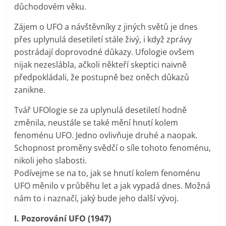
důchodovém věku.
Zájem o UFO a návštěvníky z jiných světů je dnes
přes uplynulá desetiletí stále živý, i když zprávy
postrádají doprovodné důkazy. Ufologie ovšem
nijak nezeslábla, ačkoli někteří skeptici naivně
předpokládali, že postupně bez oněch důkazů
zanikne.
Tvář UFOlogie se za uplynulá desetiletí hodně
změnila, neustále se také mění hnutí kolem
fenoménu UFO. Jedno ovlivňuje druhé a naopak.
Schopnost proměny svědčí o síle tohoto fenoménu,
nikoli jeho slabosti.
Podívejme se na to, jak se hnutí kolem fenoménu
UFO měnilo v průběhu let a jak vypadá dnes. Možná
nám to i naznačí, jaký bude jeho další vývoj.
I. Pozorování UFO (1947)