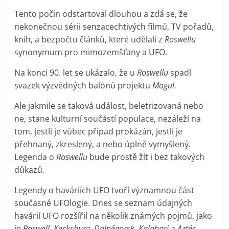
Tento počin odstartoval dlouhou a zdá se, že
nekonečnou sérii senzacechtivých filmů, TV pořadů,
knih, a bezpočtu článků, které udělali z
Roswellu
synonymum pro mimozemšťany a UFO.
Na konci 90. let se ukázalo, že u
Roswellu
spadl
svazek výzvědných balónů projektu
Mogul.
Ale jakmile se taková událost, beletrizovaná nebo
ne, stane kulturní součástí populace, nezáleží na
tom, jestli je vůbec případ prokázán, jestli je
přehnaný, zkreslený, a nebo úplně vymyšlený.
Legenda o
Roswellu
bude prostě žít i bez takových
důkazů.
Legendy o haváriích UFO tvoří významnou část
současné UFOlogie. Dnes se seznam údajných
havárií UFO rozšířil na několik známých pojmů, jako
je
Roswell, Kecksburg, Dalněgorsk, Kalahari
a
Aztéc.