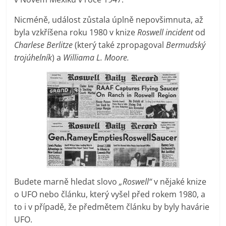
Nicméně, událost zůstala úplně nepovšimnuta, až
byla vzkříšena roku 1980 v knize
Roswell incident
od
Charlese Berlitze
(který také zpropagoval
Bermudský
trojúhelník
) a
Williama L. Moore.
Budete marně hledat slovo
„Roswell“
v nějaké knize
o UFO nebo článku, který vyšel před rokem 1980, a
to i v případě, že předmětem článku by byly havárie
UFO.