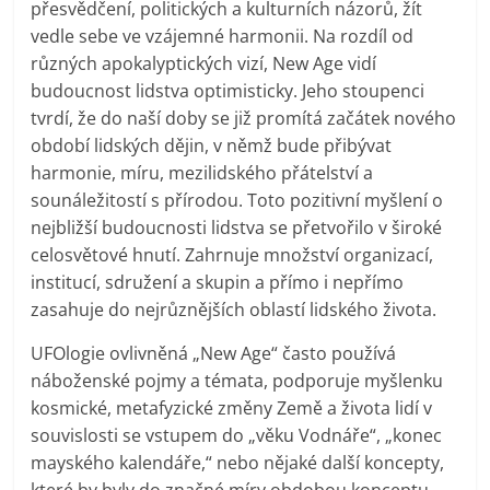
přesvědčení, politických a kulturních názorů, žít
vedle sebe ve vzájemné harmonii. Na rozdíl od
různých apokalyptických vizí, New Age vidí
budoucnost lidstva optimisticky. Jeho stoupenci
tvrdí, že do naší doby se již promítá začátek nového
období lidských dějin, v němž bude přibývat
harmonie, míru, mezilidského přátelství a
sounáležitostí s přírodou. Toto pozitivní myšlení o
nejbližší budoucnosti lidstva se přetvořilo v široké
celosvětové hnutí. Zahrnuje množství organizací,
institucí, sdružení a skupin a přímo i nepřímo
zasahuje do nejrůznějších oblastí lidského života.
UFOlogie ovlivněná „New Age“ často používá
náboženské pojmy a témata, podporuje myšlenku
kosmické, metafyzické změny Země a života lidí v
souvislosti se vstupem do „věku Vodnáře“, „konec
mayského kalendáře,“ nebo nějaké další koncepty,
které by byly do značné míry obdobou konceptu