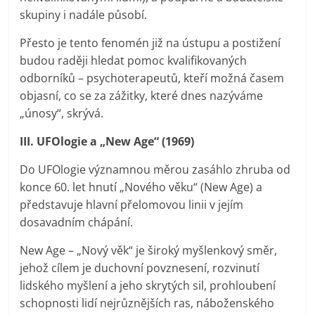
skupiny i nadále působí.
Přesto je tento fenomén již na ústupu a postižení
budou raději hledat pomoc kvalifikovaných
odborníků – psychoterapeutů, kteří možná časem
objasní, co se za zážitky, které dnes nazýváme
„únosy“, skrývá.
III. UFOlogie a „New Age“ (1969)
Do UFOlogie významnou měrou zasáhlo zhruba od
konce 60. let hnutí „Nového věku“ (New Age) a
představuje hlavní přelomovou linii v jejím
dosavadním chápání.
New Age – „Nový věk“ je široký myšlenkový směr,
jehož cílem je duchovní povznesení, rozvinutí
lidského myšlení a jeho skrytých sil, prohloubení
schopnosti lidí nejrůznějších ras, náboženského