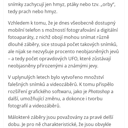
snímky zachycují jen hmyz, ptáky nebo tzv. „orby“,
tedy prach nebo hmyz.
Vzhledem k tomu, že je dnes všeobecně dostupný
mobilní telefon s možností fotografování a digitální
fotoaparáty, z nichž obojí mohou snímat různě
dlouhé záběry, sice stoupá počet takových snímků,
ale nijak se nezvyšuje procento neobjasněných jevů
– a tedy počet opravdových UFO, které zůstávají
neobjasněny přirozenými a známými jevy.
V uplynulých letech bylo vytvořeno množství
falešných snímků a videozáběrů. K tomu přispělo
rozšíření grafického softwaru, jako je
Photoshop
a
další, umožňující změnu, a dokonce i tvorbu
fotografií a videozáběrů.
Málokteré záběry jsou považovány za pravé delší
dobu. Je pro ně charakteristické, že jsou obvykle