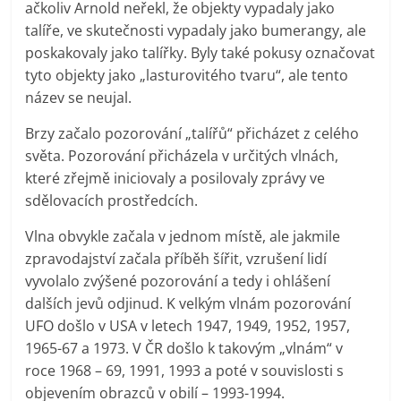
ačkoliv Arnold neřekl, že objekty vypadaly jako
talíře, ve skutečnosti vypadaly jako bumerangy, ale
poskakovaly jako talířky. Byly také pokusy označovat
tyto objekty jako „lasturovitého tvaru“, ale tento
název se neujal.
Brzy začalo pozorování „talířů“ přicházet z celého
světa. Pozorování přicházela v určitých vlnách,
které zřejmě iniciovaly a posilovaly zprávy ve
sdělovacích prostředcích.
Vlna obvykle začala v jednom místě, ale jakmile
zpravodajství začala příběh šířit, vzrušení lidí
vyvolalo zvýšené pozorování a tedy i ohlášení
dalších jevů odjinud. K velkým vlnám pozorování
UFO došlo v USA v letech 1947, 1949, 1952, 1957,
1965-67 a 1973. V ČR došlo k takovým „vlnám“ v
roce 1968 – 69, 1991, 1993 a poté v souvislosti s
objevením obrazců v obilí – 1993-1994.