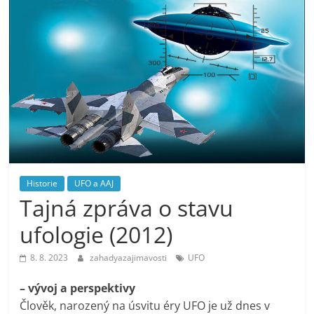
Historie
UFO a AAJ
Tajná zpráva o stavu
ufologie (2012)
8. 8. 2023
zahadyazajimavosti
UFO
– vývoj a perspektivy
Člověk, narozený na úsvitu éry UFO je už dnes v