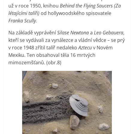
už v roce 1950, knihou
Behind the Flying Saucers (Za
létajícími talíři)
od hollywoodského spisovatele
Franka Scully.
Na základě vyprávění
Silase Newtona
a
Leo Gebauera
,
kteří se vydávali za vynálezce a vládní vědce – se prý
v roce 1948 zřítil talíř nedaleko
Aztecu
v Novém
Mexiku. Ten obsahoval těla 16 mrtvých
mimozemšťanů. (obr.8)