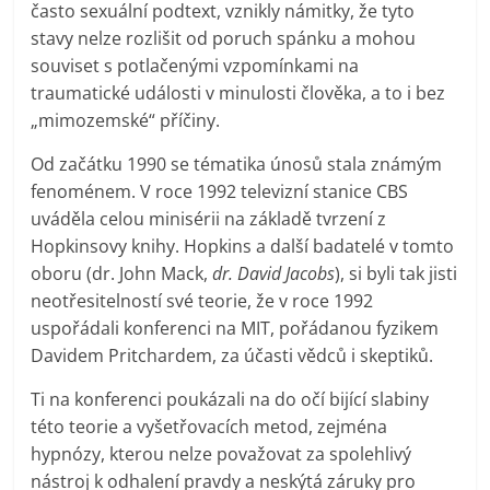
často sexuální podtext, vznikly námitky, že tyto
stavy nelze rozlišit od poruch spánku a mohou
souviset s potlačenými vzpomínkami na
traumatické události v minulosti člověka, a to i bez
„mimozemské“ příčiny.
Od začátku 1990 se tématika únosů stala známým
fenoménem. V roce 1992 televizní stanice CBS
uváděla celou minisérii na základě tvrzení z
Hopkinsovy knihy. Hopkins a další badatelé v tomto
oboru (dr. John Mack,
dr. David Jacobs
), si byli tak jisti
neotřesitelností své teorie, že v roce 1992
uspořádali konferenci na MIT, pořádanou fyzikem
Davidem Pritchardem, za účasti vědců i skeptiků.
Ti na konferenci poukázali na do očí bijící slabiny
této teorie a vyšetřovacích metod, zejména
hypnózy, kterou nelze považovat za spolehlivý
nástroj k odhalení pravdy a neskýtá záruky pro