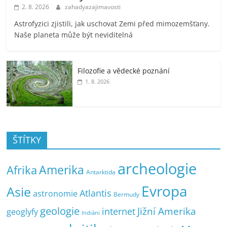
2. 8. 2026
zahadyazajimavosti
Astrofyzici zjistili, jak uschovat Zemi před mimozemšťany.
Naše planeta může být neviditelná
Filozofie a vědecké poznání
1. 8. 2026
ŠTÍTKY
archeologie
Amerika
Afrika
Antarktida
Evropa
Asie
Atlantis
astronomie
Bermudy
geologie
Jižní Amerika
internet
geoglyfy
Indiáni