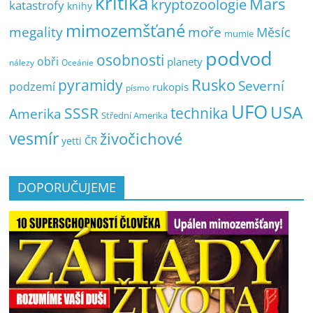
kritika
Mars
kryptozoologie
katastrofy
knihy
mimozemšťané
megality
moře
Měsíc
mumie
podvod
osobnosti
obři
planety
nálezy
Oceánie
pyramidy
Rusko
Severní
podzemí
rukopis
písmo
UFO
USA
SSSR
technika
Amerika
Střední Amerika
vesmír
živočichové
ČR
yetti
DOPORUČUJEME