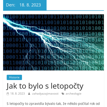
Den:
18. 8. 2023
Historie
Jak to bylo s letopočty
18. 8. 2023
zahadyazajimavosti
archeologie
S letopočty to zpravidla bývalo tak, že někdo počítal rok od