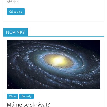
něčeho.
Čtěte více
NOVINKY
Věda
Záhady
Máme se skrývat?