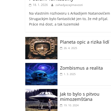
18. 1. 2026
zahadyazajimavosti
Na vlastním rozhovoru s Arkadijem Natanovičem
Strugackým bylo fantastické jen to, že mě přijal.
Práce má dost, a tak tuzemské
Planeta opic a rizika lidí
26. 4. 2025
Zombismus a realita
1. 3. 2025
Jak to bylo s pitvou
mimozemšťana
19. 10. 2024