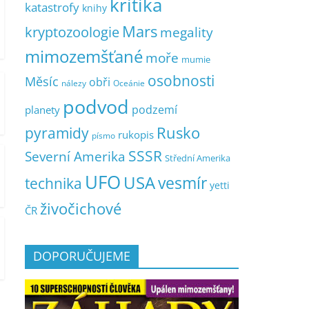
kritika
katastrofy
knihy
Mars
kryptozoologie
megality
mimozemšťané
moře
mumie
osobnosti
Měsíc
obři
nálezy
Oceánie
podvod
podzemí
planety
pyramidy
Rusko
rukopis
písmo
SSSR
Severní Amerika
Střední Amerika
UFO
USA
vesmír
technika
yetti
živočichové
ČR
DOPORUČUJEME