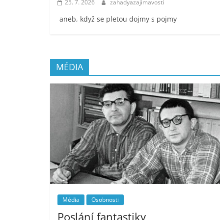
25. 7. 2026
zahadyazajimavosti
aneb, když se pletou dojmy s pojmy
MÉDIA
Média
Osobnosti
Poslání fantastiky