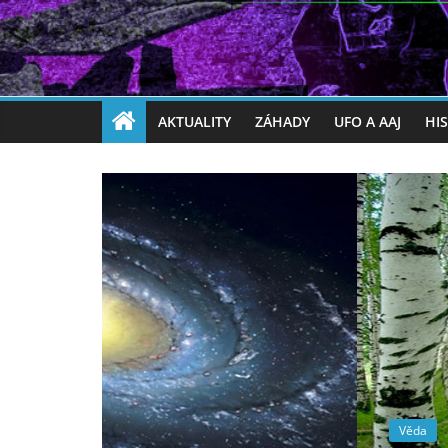
AKTUALITY
ZÁHADY
UFO A AAJ
HI
Věda