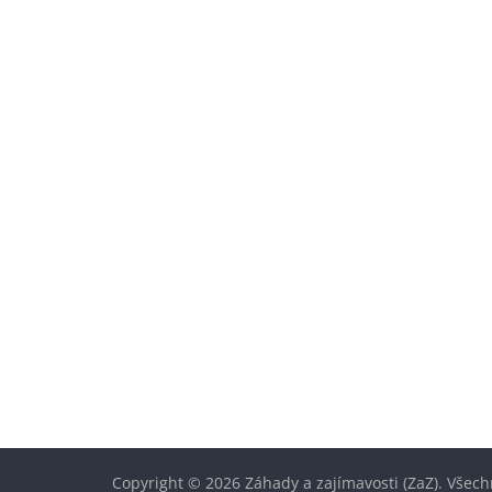
Copyright © 2026
Záhady a zajímavosti (ZaZ)
. Všec