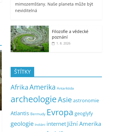
mimozemšťany. Naše planeta může být
neviditelná
Filozofie a vědecké
poznání
1. 8. 2026
ŠTÍTKY
Amerika
Afrika
Antarktida
archeologie
Asie
astronomie
Evropa
Atlantis
geoglyfy
Bermudy
geologie
Jižní Amerika
internet
Indiáni