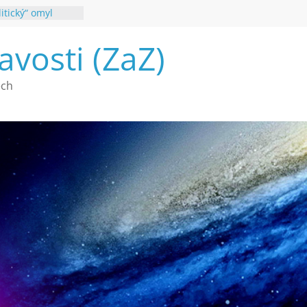
itický“ omyl
é poznání
avosti (ZaZ)
a webu Záhady
2026
vé vymírání na
ech