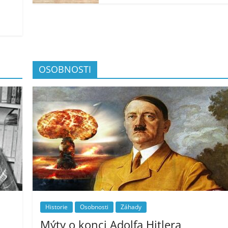
OSOBNOSTI
Historie
Osobnosti
Záhady
Mýty o konci Adolfa Hitlera