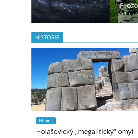
Filozofie a vědecké poznání
1. 8. 2026
zahadyazajimavosti
HISTORIE
Historie
Holašovický „megalitický“ omyl