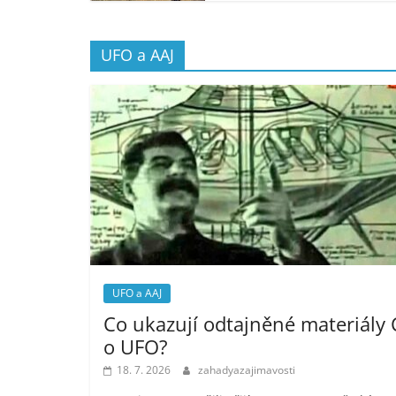
UFO a AAJ
UFO a AAJ
Co ukazují odtajněné materiály 
o UFO?
18. 7. 2026
zahadyazajimavosti