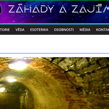
STORIE
VĚDA
ESOTERIKA
OSOBNOSTI
MÉDIA
KONTA