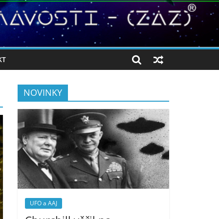
KT
NOVINKY
UFO a AAJ