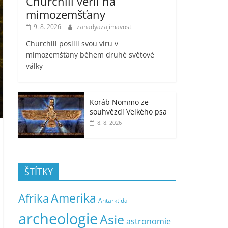
Churchill věřil na
mimozemšťany
9. 8. 2026
zahadyazajimavosti
Churchill posílil svou víru v
mimozemšťany během druhé světové
války
Koráb Nommo ze
souhvězdí Velkého psa
8. 8. 2026
ŠTÍTKY
Amerika
Afrika
Antarktida
archeologie
Asie
astronomie