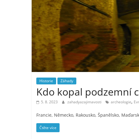
Historie
Záhady
Kdo kopal podzemní c
,
5. 8. 2023
zahadyazajimavosti
archeologie
Ev
Francie, Německo, Rakousko, Španělsko, Maďarsk
Čtěte více