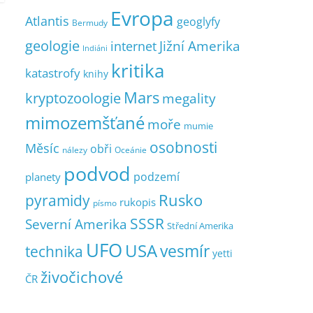
Evropa
Atlantis
geoglyfy
Bermudy
geologie
Jižní Amerika
internet
Indiáni
kritika
katastrofy
knihy
Mars
kryptozoologie
megality
mimozemšťané
moře
mumie
osobnosti
Měsíc
obři
nálezy
Oceánie
podvod
podzemí
planety
pyramidy
Rusko
rukopis
písmo
SSSR
Severní Amerika
Střední Amerika
UFO
USA
vesmír
technika
yetti
živočichové
ČR