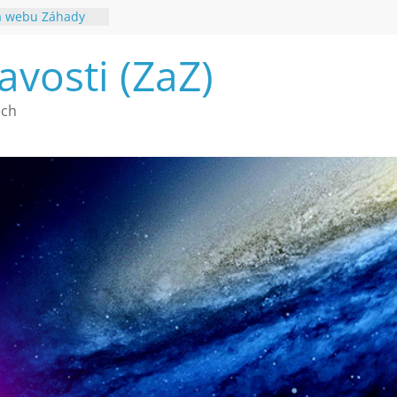
na webu Záhady
2026
a mimozemšťany
avosti (ZaZ)
souhvězdí
ech
é poznání