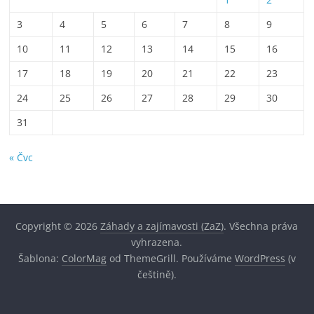
3
4
5
6
7
8
9
10
11
12
13
14
15
16
17
18
19
20
21
22
23
24
25
26
27
28
29
30
31
« Čvc
Copyright © 2026
Záhady a zajímavosti (ZaZ)
. Všechna práva
vyhrazena.
Šablona:
ColorMag
od ThemeGrill. Používáme
WordPress
(v
češtině).