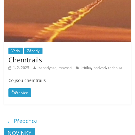
Věda
Záhady
Chemtrails
,
,
1. 2. 2025
zahadyazajimavosti
kritika
podvod
technika
Co jsou chemtrails
Čtěte více
← Předchozí
NOVINKY