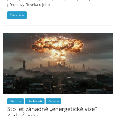
představy člověka o jeho
Čtěte více
Historie
Osobnosti
Záhady
Sto let záhadné „energetické vize“
Karla Čapka