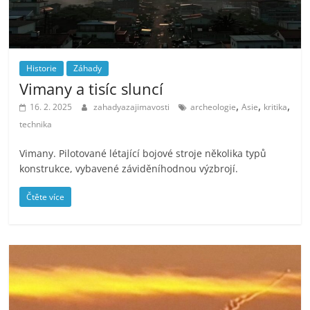
Historie
Záhady
Vimany a tisíc sluncí
,
,
,
16. 2. 2025
zahadyazajimavosti
archeologie
Asie
kritika
technika
Vimany. Pilotované létající bojové stroje několika typů
konstrukce, vybavené záviděníhodnou výzbrojí.
Čtěte více