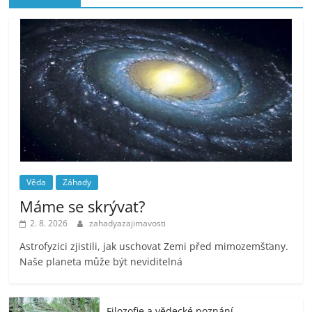
Věda
Záhady
Máme se skrývat?
2. 8. 2026
zahadyazajimavosti
Astrofyzici zjistili, jak uschovat Zemi před mimozemšťany.
Naše planeta může být neviditelná
Filozofie a vědecké poznání