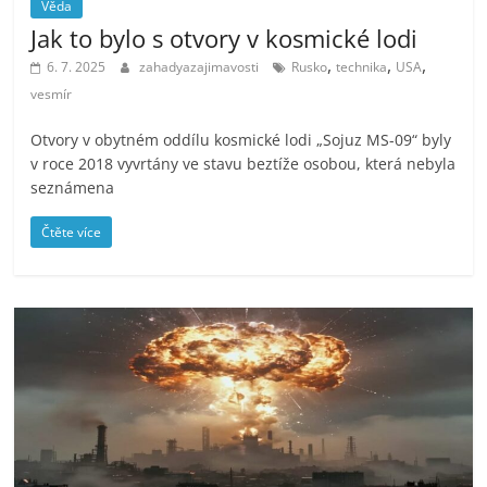
Věda
Jak to bylo s otvory v kosmické lodi
,
,
,
6. 7. 2025
zahadyazajimavosti
Rusko
technika
USA
vesmír
Otvory v obytném oddílu kosmické lodi „Sojuz MS-09“ byly
v roce 2018 vyvrtány ve stavu beztíže osobou, která nebyla
seznámena
Čtěte více