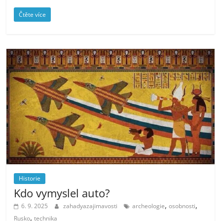
Čtěte více
Historie
Kdo vymyslel auto?
,
,
6. 9. 2025
zahadyazajimavosti
archeologie
osobnosti
,
Rusko
technika