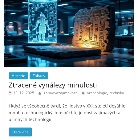
Historie
Záhady
Ztracené vynálezy minulosti
,
13. 12. 2025
zahadyazajimavosti
archeologie
technika
I když se všeobecně tvrdí, že lidstvo v XXI. století dosáhlo
mnoha technologických úspěchů, je dost zajímavých a
účinných technologií
Čtěte více