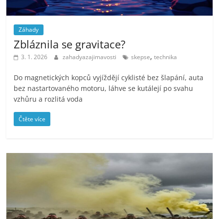
Záhady
Zbláznila se gravitace?
,
3. 1. 2026
zahadyazajimavosti
skepse
technika
Do magnetických kopců vyjíždějí cyklisté bez šlapání, auta
bez nastartovaného motoru, láhve se kutálejí po svahu
vzhůru a rozlitá voda
Čtěte více