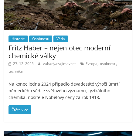
Historie
Osobnosti
Věda
Fritz Haber – nejen otec moderní
chemické války
,
,
27. 12. 2025
zahadyazajimavosti
Evropa
osobnosti
technika
Na konec ledna 2024 připadlo devadesáté výročí úmrtí
německého vědce světového významu, fyzikálního
chemika, nositele Nobelovy ceny za rok 1918,
Čtěte více