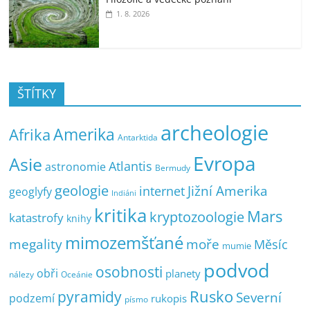
1. 8. 2026
ŠTÍTKY
archeologie
Amerika
Afrika
Antarktida
Evropa
Asie
Atlantis
astronomie
Bermudy
geologie
Jižní Amerika
internet
geoglyfy
Indiáni
kritika
Mars
kryptozoologie
katastrofy
knihy
mimozemšťané
megality
moře
Měsíc
mumie
podvod
osobnosti
obři
planety
nálezy
Oceánie
pyramidy
Rusko
Severní
podzemí
rukopis
písmo