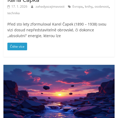
,
,
,
17. 1. 2026
zahadyazajimavosti
Evropa
knihy
osobnosti
technika
Před sto lety zformuloval Karel Čapek (1890 – 1938) svou
vizi dosud nepředstavitelně obrovské, či dokonce
„absolutní“ energie, kterou lze
Čtěte více