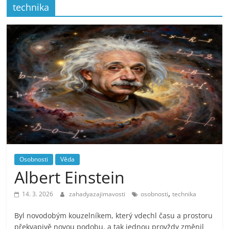
technika
Osobnosti
Věda
Albert Einstein
,
14. 3. 2026
zahadyazajimavosti
osobnosti
technika
Byl novodobým kouzelníkem, který vdechl času a prostoru
překvapivě novou podobu, a tak jednou provždy změnil