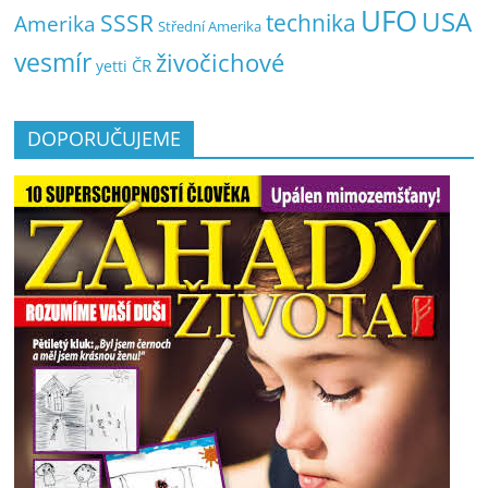
UFO
USA
SSSR
technika
Amerika
Střední Amerika
vesmír
živočichové
ČR
yetti
DOPORUČUJEME