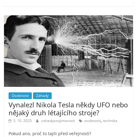
Osobnosti
Záhady
Vynalezl Nikola Tesla někdy UFO nebo
nějaký druh létajícího stroje?
,
3. 10. 2025
zahadyazajimavosti
osobnosti
technika
Pokud ano, proč to tajili před veřejností?