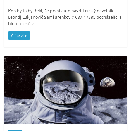
Kdo by to byl řekl, že první auto navrhl ruský nevolník
Leontij Lukjanovič Šamšurenkov (1687-1758), pocházející z
hlubin lesů v
Čtěte více