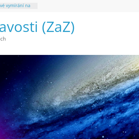
vé vymírání na
ouhvězdí
avosti (ZaZ)
é poznání
ech
a webu Záhady
2026