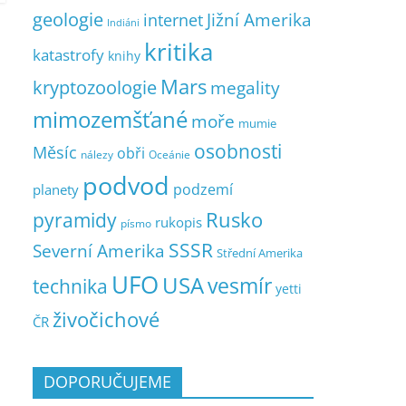
geologie
Jižní Amerika
internet
Indiáni
kritika
katastrofy
knihy
Mars
kryptozoologie
megality
mimozemšťané
moře
mumie
osobnosti
Měsíc
obři
nálezy
Oceánie
podvod
podzemí
planety
pyramidy
Rusko
rukopis
písmo
SSSR
Severní Amerika
Střední Amerika
UFO
USA
vesmír
technika
yetti
živočichové
ČR
DOPORUČUJEME