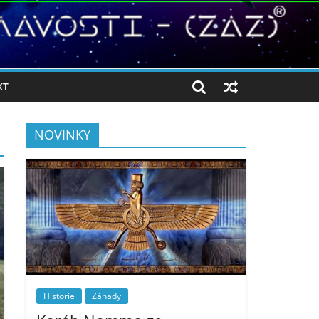
KT
NOVINKY
Historie
Záhady