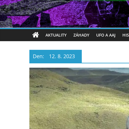
AKTUALITY
ZÁHADY
UFO A AAJ
HI
Den:
12. 8. 2023