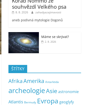
Koráb Nommo ze
souhvězdí Velkého psa
8. 8. 2026
zahadyazajimavosti
aneb podivná mytologie Dogonů
Máme se skrývat?
2. 8. 2026
ŠTÍTKY
Amerika
Afrika
Antarktida
archeologie
Asie
astronomie
Evropa
Atlantis
geoglyfy
Bermudy