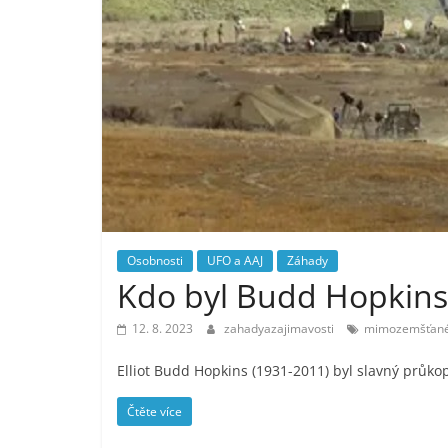
Osobnosti
UFO a AAJ
Záhady
Kdo byl Budd Hopkins
12. 8. 2023
zahadyazajimavosti
mimozemšťan
Elliot Budd Hopkins (1931-2011) byl slavný průko
Čtěte více