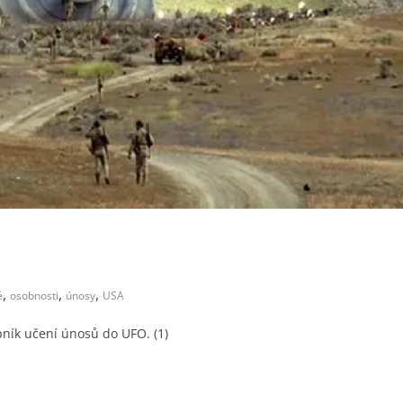
,
,
,
é
osobnosti
únosy
USA
pník učení únosů do UFO. (1)