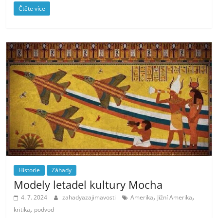
Čtěte více
Historie
Záhady
Modely letadel kultury Mocha
,
,
4. 7. 2024
zahadyazajimavosti
Amerika
Jižní Amerika
,
kritika
podvod