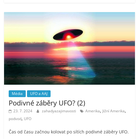
Média
UFO a AAJ
Podivné záběry UFO? (2)
,
,
23. 7. 2024
zahadyazajimavosti
Amerika
Jižní Amerika
,
podvod
UFO
Čas od času začnou kolovat po sítích podivné záběry UFO.