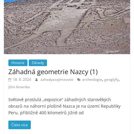
Historie
Záhady
Záhadná geometrie Nazcy (1)
,
,
18. 8. 2024
zahadyazajimavosti
archeologie
geoglyfy
Jižní Amerika
Světově proslulá „expozice“ záhadných starověkých
obrazů na náhorní plošině Nazca je na území Republiky
Peru, přibližně 400 kilometrů jižně od
Čtěte více