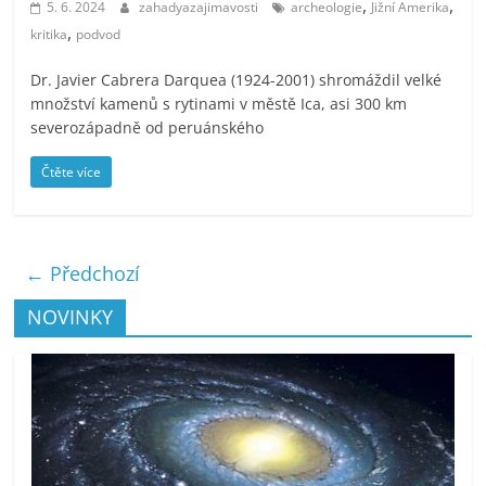
,
,
5. 6. 2024
zahadyazajimavosti
archeologie
Jižní Amerika
,
kritika
podvod
Dr. Javier Cabrera Darquea (1924-2001) shromáždil velké
množství kamenů s rytinami v městě Ica, asi 300 km
severozápadně od peruánského
Čtěte více
← Předchozí
NOVINKY