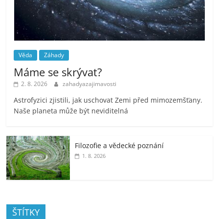
Věda
Záhady
Máme se skrývat?
2. 8. 2026
zahadyazajimavosti
Astrofyzici zjistili, jak uschovat Zemi před mimozemšťany.
Naše planeta může být neviditelná
Filozofie a vědecké poznání
1. 8. 2026
ŠTÍTKY