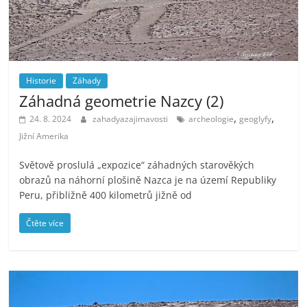
Historie
Záhady
Záhadná geometrie Nazcy (2)
,
,
24. 8. 2024
zahadyazajimavosti
archeologie
geoglyfy
Jižní Amerika
Světově proslulá „expozice“ záhadných starověkých
obrazů na náhorní plošině Nazca je na území Republiky
Peru, přibližně 400 kilometrů jižně od
Čtěte více