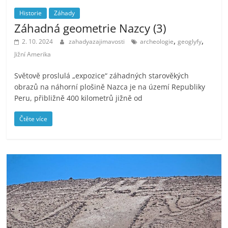
Historie
Záhady
Záhadná geometrie Nazcy (3)
,
,
2. 10. 2024
zahadyazajimavosti
archeologie
geoglyfy
Jižní Amerika
Světově proslulá „expozice“ záhadných starověkých
obrazů na náhorní plošině Nazca je na území Republiky
Peru, přibližně 400 kilometrů jižně od
Čtěte více