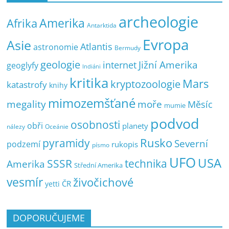
archeologie
Amerika
Afrika
Antarktida
Evropa
Asie
Atlantis
astronomie
Bermudy
geologie
Jižní Amerika
internet
geoglyfy
Indiáni
kritika
Mars
kryptozoologie
katastrofy
knihy
mimozemšťané
megality
moře
Měsíc
mumie
podvod
osobnosti
obři
planety
nálezy
Oceánie
pyramidy
Rusko
Severní
podzemí
rukopis
písmo
UFO
USA
SSSR
technika
Amerika
Střední Amerika
vesmír
živočichové
ČR
yetti
DOPORUČUJEME