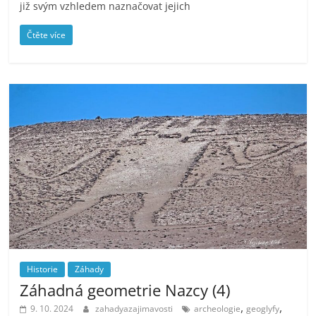
již svým vzhledem naznačovat jejich
Čtěte více
Historie
Záhady
Záhadná geometrie Nazcy (4)
,
,
9. 10. 2024
zahadyazajimavosti
archeologie
geoglyfy