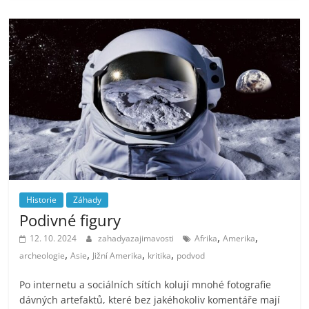
Historie
Záhady
Podivné figury
,
,
12. 10. 2024
zahadyazajimavosti
Afrika
Amerika
,
,
,
,
archeologie
Asie
Jižní Amerika
kritika
podvod
Po internetu a sociálních sítích kolují mnohé fotografie
dávných artefaktů, které bez jakéhokoliv komentáře mají