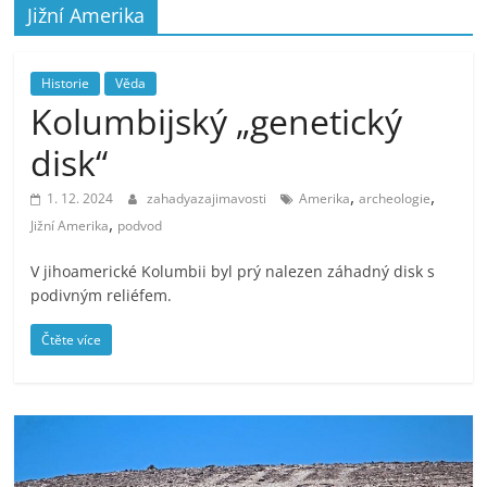
Jižní Amerika
Historie
Věda
Kolumbijský „genetický
disk“
,
,
1. 12. 2024
zahadyazajimavosti
Amerika
archeologie
,
Jižní Amerika
podvod
V jihoamerické Kolumbii byl prý nalezen záhadný disk s
podivným reliéfem.
Čtěte více