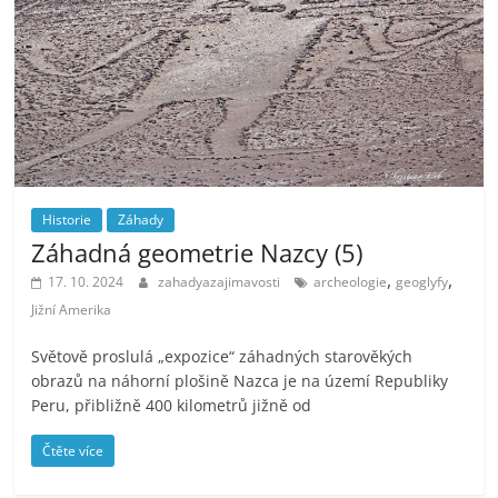
Historie
Záhady
Záhadná geometrie Nazcy (5)
,
,
17. 10. 2024
zahadyazajimavosti
archeologie
geoglyfy
Jižní Amerika
Světově proslulá „expozice“ záhadných starověkých
obrazů na náhorní plošině Nazca je na území Republiky
Peru, přibližně 400 kilometrů jižně od
Čtěte více