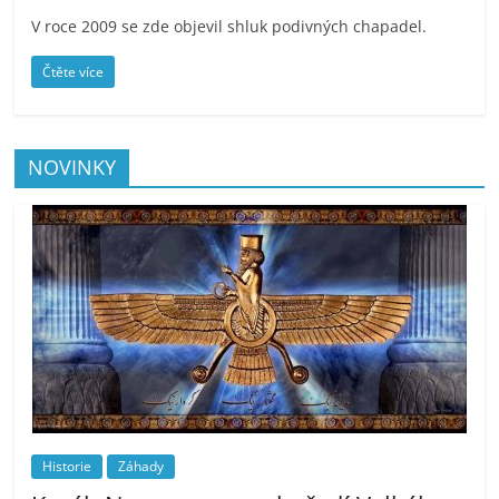
V roce 2009 se zde objevil shluk podivných chapadel.
Čtěte více
NOVINKY
Historie
Záhady