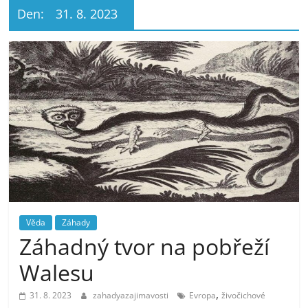
Den:
31. 8. 2023
Věda
Záhady
Záhadný tvor na pobřeží
Walesu
,
31. 8. 2023
zahadyazajimavosti
Evropa
živočichové