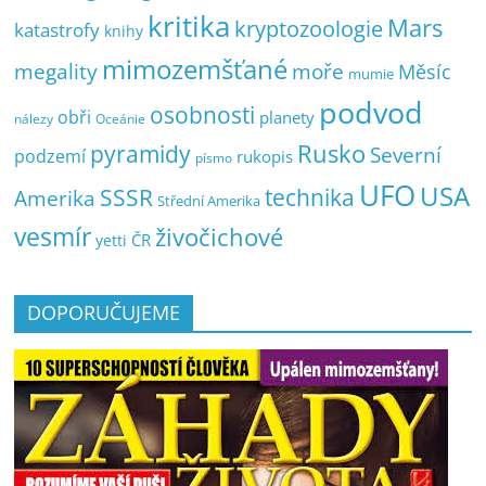
kritika
Mars
kryptozoologie
katastrofy
knihy
mimozemšťané
megality
moře
Měsíc
mumie
podvod
osobnosti
obři
planety
nálezy
Oceánie
pyramidy
Rusko
Severní
podzemí
rukopis
písmo
UFO
USA
SSSR
technika
Amerika
Střední Amerika
vesmír
živočichové
ČR
yetti
DOPORUČUJEME