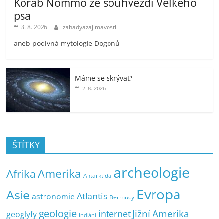
Koráb Nommo ze souhvězdí Velkého
psa
8. 8. 2026
zahadyazajimavosti
aneb podivná mytologie Dogonů
Máme se skrývat?
2. 8. 2026
ŠTÍTKY
archeologie
Amerika
Afrika
Antarktida
Evropa
Asie
Atlantis
astronomie
Bermudy
geologie
Jižní Amerika
internet
geoglyfy
Indiáni