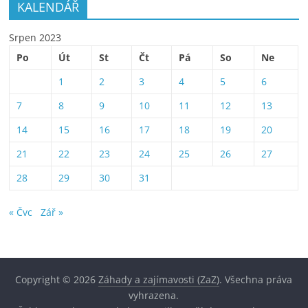
KALENDÁŘ
Srpen 2023
Po
Út
St
Čt
Pá
So
Ne
1
2
3
4
5
6
7
8
9
10
11
12
13
14
15
16
17
18
19
20
21
22
23
24
25
26
27
28
29
30
31
« Čvc
Zář »
Copyright © 2026
Záhady a zajímavosti (ZaZ)
. Všechna práva
vyhrazena.