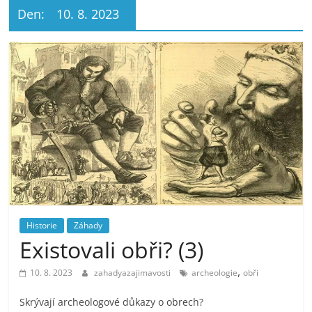
Den:
10. 8. 2023
Historie
Záhady
Existovali obři? (3)
,
10. 8. 2023
zahadyazajimavosti
archeologie
obři
Skrývají archeologové důkazy o obrech?