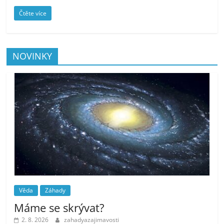
Čtěte více
NOVINKY
Věda
Záhady
Máme se skrývat?
2. 8. 2026
zahadyazajimavosti