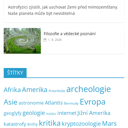
Astrofyzici zjistili, jak uschovat Zemi před mimozemšťany.
Naše planeta může být neviditelná
Filozofie a vědecké poznání
1. 8. 2026
ŠTÍTKY
archeologie
Amerika
Afrika
Antarktida
Evropa
Asie
Atlantis
astronomie
Bermudy
geologie
Jižní Amerika
internet
geoglyfy
Indiáni
kritika
Mars
kryptozoologie
katastrofy
knihy