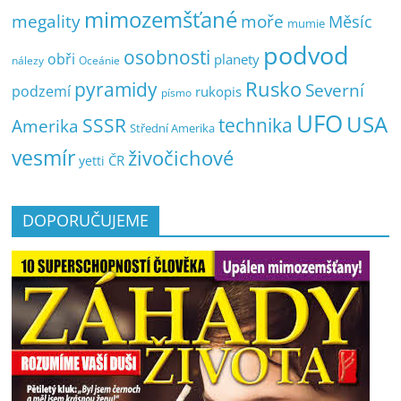
mimozemšťané
megality
moře
Měsíc
mumie
podvod
osobnosti
obři
planety
nálezy
Oceánie
pyramidy
Rusko
Severní
podzemí
rukopis
písmo
UFO
USA
SSSR
technika
Amerika
Střední Amerika
vesmír
živočichové
ČR
yetti
DOPORUČUJEME