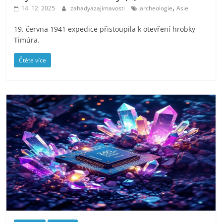
,
14. 12. 2025
zahadyazajimavosti
archeologie
Asie
19. června 1941 expedice přistoupila k otevření hrobky
Timúra.
Čtěte více