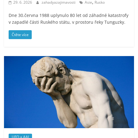
,
29. 6. 2026
zahadyazajimavosti
Asie
Rusko
Dne 30.června 1988 uplynulo 80 let od záhadné katastrofy
v zapadlé části Ruského státu, v prostoru řeky Tunguzky.
Čtěte více
UFO a AAJ