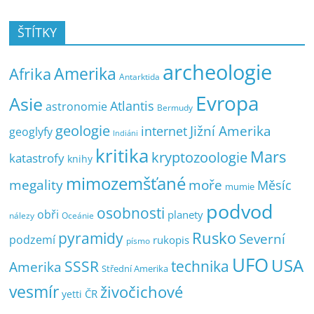
ŠTÍTKY
archeologie
Amerika
Afrika
Antarktida
Evropa
Asie
Atlantis
astronomie
Bermudy
geologie
Jižní Amerika
internet
geoglyfy
Indiáni
kritika
Mars
kryptozoologie
katastrofy
knihy
mimozemšťané
megality
moře
Měsíc
mumie
podvod
osobnosti
obři
planety
nálezy
Oceánie
pyramidy
Rusko
Severní
podzemí
rukopis
písmo
UFO
USA
SSSR
technika
Amerika
Střední Amerika
vesmír
živočichové
ČR
yetti