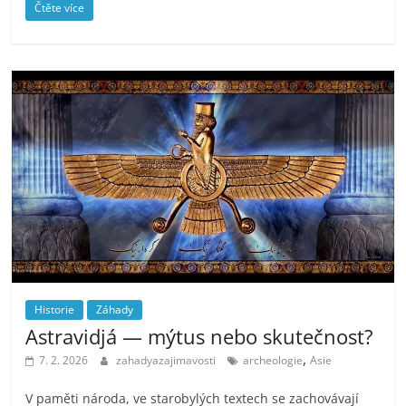
Čtěte více
Historie
Záhady
Astravidjá — mýtus nebo skutečnost?
,
7. 2. 2026
zahadyazajimavosti
archeologie
Asie
V paměti národa, ve starobylých textech se zachovávají