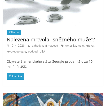
Záhady
Nalezena mrtvola „sněžného muže“?
,
,
,
19. 4. 2026
zahadyazajimavosti
Amerika
Asie
kritika
,
,
kryptozoologie
podvod
USA
Obyvatelé amerického státu Georgie prodali tělo za 10
miliónů USD.
Čtěte více