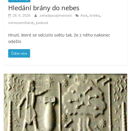
Hledání brány do nebes
,
,
28. 6. 2026
zahadyazajimavosti
Asie
kritika
,
mimozemšťané
podvod
Hnutí, které se odcizilo světu tak, že z něho nakonec
odešlo
Čtěte více