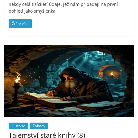
někdy celá tisíciletí údaje, jež nám připadají na první
pohled jako smyšlenka
Čtěte více
Historie
Záhady
Tajemství staré knihy (8)