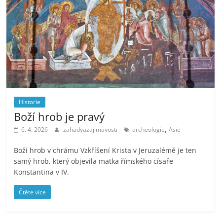
Historie
Boží hrob je pravý
,
6. 4. 2026
zahadyazajimavosti
archeologie
Asie
Boží hrob v chrámu Vzkříšení Krista v Jeruzalémě je ten
samý hrob, který objevila matka římského císaře
Konstantina v IV.
Čtěte více