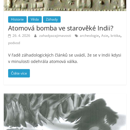
Historie
Věda
Záhady
Atomová bomba ve starověké Indii?
,
,
,
26. 4. 2026
zahadyazajimavosti
archeologie
Asie
kritika
podvod
V řadě záhadologických článků se uvádí, že se v Indii kdysi
v minulosti odehrála atomová válka.
Čtěte více