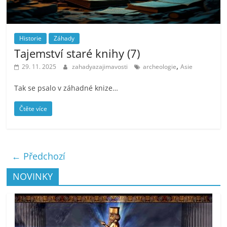
Historie
Záhady
Tajemství staré knihy (7)
,
29. 11. 2025
zahadyazajimavosti
archeologie
Asie
Tak se psalo v záhadné knize…
Čtěte více
← Předchozí
NOVINKY