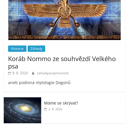
Historie
Záhady
Koráb Nommo ze souhvězdí Velkého
psa
8. 8. 2026
zahadyazajimavosti
aneb podivná mytologie Dogonů
Máme se skrývat?
2. 8. 2026