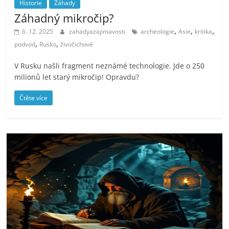
Historie
Záhady
Záhadný mikročip?
,
,
,
6. 12. 2025
zahadyazajimavosti
archeologie
Asie
kritika
,
,
podvod
Rusko
živočichové
V Rusku našli fragment neznámé technologie. Jde o 250
milionů let starý mikročip! Opravdu?
Čtěte více