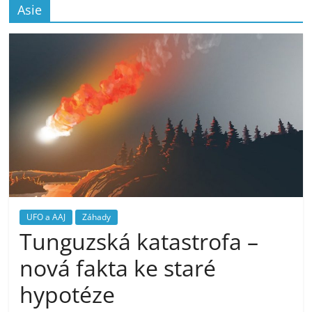
Asie
UFO a AAJ
Záhady
Tunguzská katastrofa –
nová fakta ke staré
hypotéze