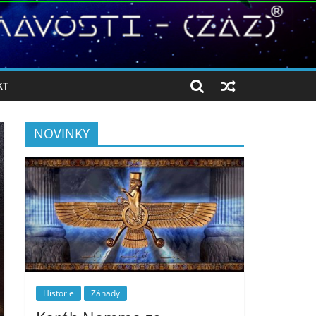
KT
NOVINKY
Historie
Záhady