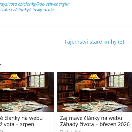
yzivota.cz/clanky/kde-vzit-energii/
vota.cz/clanky/cinsky-drak/
Tajemství staré knihy (3)
→
t
é články na webu
Zajímavé články na webu
života – srpen
Záhady života – březen 2026
25
31. 3. 2026