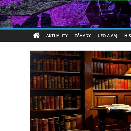
AKTUALITY
ZÁHADY
UFO A AAJ
HI