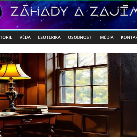
STORIE
VĚDA
ESOTERIKA
OSOBNOSTI
MÉDIA
KONTA