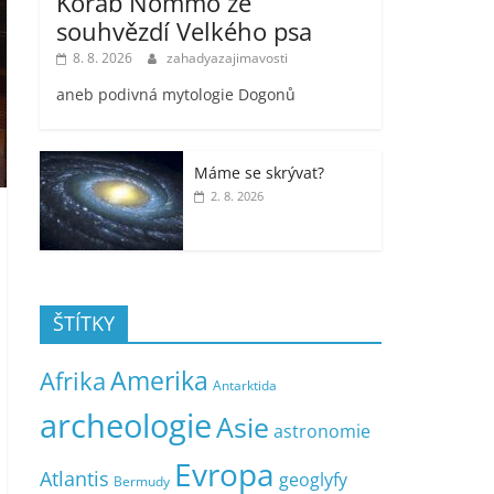
Koráb Nommo ze
souhvězdí Velkého psa
8. 8. 2026
zahadyazajimavosti
aneb podivná mytologie Dogonů
Máme se skrývat?
2. 8. 2026
ŠTÍTKY
Amerika
Afrika
Antarktida
archeologie
Asie
astronomie
Evropa
Atlantis
geoglyfy
Bermudy