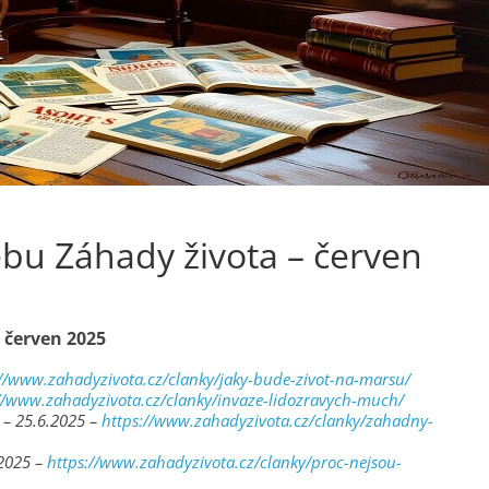
bu Záhady života – červen
 červen 2025
://www.zahadyzivota.cz/clanky/jaky-bude-zivot-na-marsu/
//www.zahadyzivota.cz/clanky/invaze-lidozravych-much/
 – 25.6.2025 –
https://www.zahadyzivota.cz/clanky/zahadny-
.2025 –
https://www.zahadyzivota.cz/clanky/proc-nejsou-