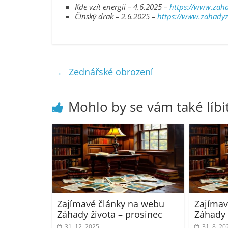
Kde vzít energii – 4.6.2025 –
https://www.zahad
Čínský drak – 2.6.2025 –
https://www.zahadyzi
←
Zednářské obrození
Mohlo by se vám také líbi
Zajímavé články na webu
Zajímav
Záhady života – prosinec
Záhady 
31. 12. 2025
31. 8. 20