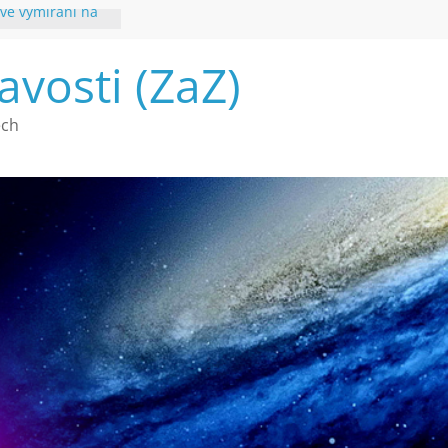
vé vymírání na
ouhvězdí
avosti (ZaZ)
é poznání
ech
a webu Záhady
2026