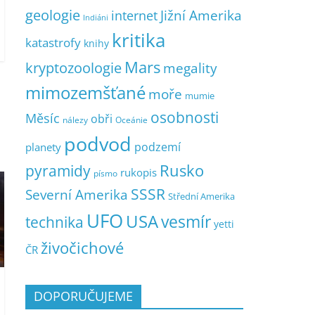
geologie
Jižní Amerika
internet
Indiáni
kritika
katastrofy
knihy
Mars
kryptozoologie
megality
mimozemšťané
moře
mumie
osobnosti
Měsíc
obři
nálezy
Oceánie
podvod
podzemí
planety
pyramidy
Rusko
rukopis
písmo
SSSR
Severní Amerika
Střední Amerika
UFO
USA
vesmír
technika
yetti
živočichové
ČR
DOPORUČUJEME