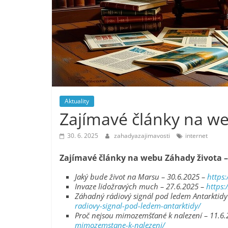
Aktuality
Zajímavé články na we
30. 6. 2025
zahadyazajimavosti
internet
Zajímavé články na webu Záhady života –
Jaký bude život na Marsu – 30.6.2025 –
https
Invaze lidožravých much – 27.6.2025 –
https:
Záhadný rádiový signál pod ledem Antarktidy
radiovy-signal-pod-ledem-antarktidy/
Proč nejsou mimozemšťané k nalezení – 11.6
mimozemstane-k-nalezeni/