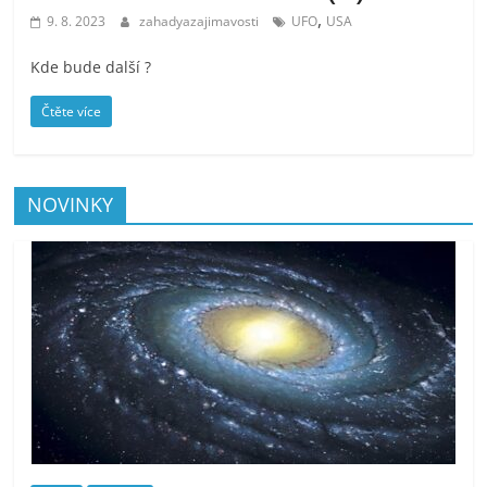
,
9. 8. 2023
zahadyazajimavosti
UFO
USA
Kde bude další ?
Čtěte více
NOVINKY