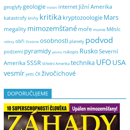
geologie
Jižní Amerika
internet
geoglyfy
Indiáni
kritika
Mars
kryptozoologie
katastrofy
knihy
mimozemšťané
megality
moře
Měsíc
mumie
podvod
osobnosti
obři
planety
nálezy
Oceánie
pyramidy
Rusko
Severní
podzemí
rukopis
písmo
UFO
USA
SSSR
technika
Amerika
Střední Amerika
vesmír
živočichové
ČR
yetti
DOPORUČUJEME