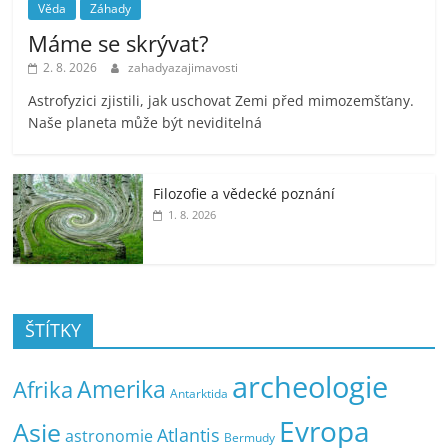
Věda
Záhady
Máme se skrývat?
2. 8. 2026
zahadyazajimavosti
Astrofyzici zjistili, jak uschovat Zemi před mimozemšťany.
Naše planeta může být neviditelná
Filozofie a vědecké poznání
1. 8. 2026
ŠTÍTKY
archeologie
Amerika
Afrika
Antarktida
Evropa
Asie
Atlantis
astronomie
Bermudy