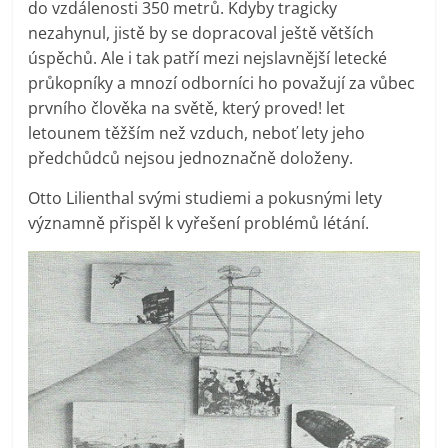
do vzdálenosti 350 metrů. Kdyby tragicky
nezahynul, jistě by se dopracoval ještě větších
úspěchů. Ale i tak patří mezi nejslavnější letecké
průkopníky a mnozí odborníci ho považují za vůbec
prvního člověka na světě, který proved! let
letounem těžším než vzduch, neboť lety jeho
předchůdců nejsou jednoznačně doloženy.
Otto Lilienthal svými studiemi a pokusnými lety
významně přispěl k vyřešení problémů létání.