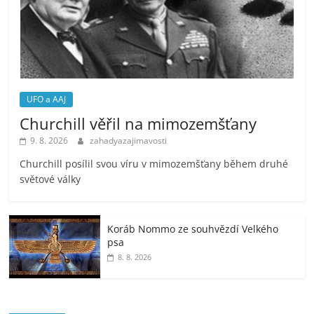
UFO a AAJ
Churchill věřil na mimozemšťany
9. 8. 2026
zahadyazajimavosti
Churchill posílil svou víru v mimozemšťany během druhé
světové války
Koráb Nommo ze souhvězdí Velkého
psa
8. 8. 2026