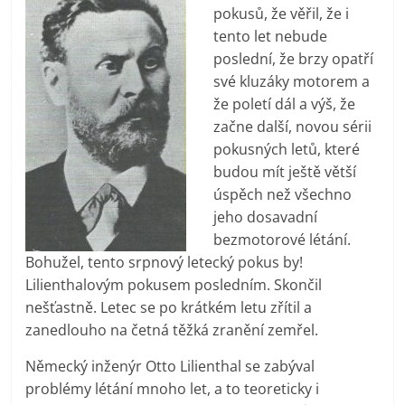
pokusů, že věřil, že i
tento let nebude
poslední, že brzy opatří
své kluzáky motorem a
že poletí dál a výš, že
začne další, novou sérii
pokusných letů, které
budou mít ještě větší
úspěch než všechno
jeho dosavadní
bezmotorové létání.
Bohužel, tento srpnový letecký pokus by!
Lilienthalovým pokusem posledním. Skončil
nešťastně. Letec se po krátkém letu zřítil a
zanedlouho na četná těžká zranění zemřel.
Německý inženýr Otto Lilienthal se zabýval
problémy létání mnoho let, a to teoreticky i