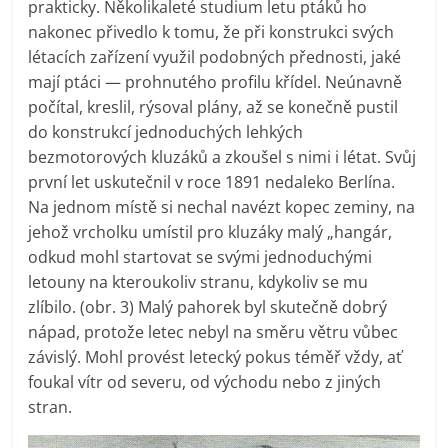
prakticky. Několikaleté studium letu ptáků ho
nakonec přivedlo k tomu, že při konstrukci svých
létacích zařízení využil podobných přednosti, jaké
mají ptáci — prohnutého profilu křídel. Neúnavně
počítal, kreslil, rýsoval plány, až se konečně pustil
do konstrukcí jednoduchých lehkých
bezmotorových kluzáků a zkoušel s nimi i létat. Svůj
první let uskutečnil v roce 1891 nedaleko Berlína.
Na jednom místě si nechal navézt kopec zeminy, na
jehož vrcholku umístil pro kluzáky malý „hangár,
odkud mohl startovat se svými jednoduchými
letouny na kteroukoliv stranu, kdykoliv se mu
zlíbilo. (obr. 3) Malý pahorek byl skutečně dobrý
nápad, protože letec nebyl na směru větru vůbec
závislý. Mohl provést letecký pokus téměř vždy, ať
foukal vítr od severu, od východu nebo z jiných
stran.