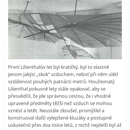
První Lilienthalův let byl kratičký, byl to vlastně
jenom jakýsi „skok“ vzduchem, neboť při něm ulétl
vzdálenost pouhých patnácti metrů. Houževnatý
Lilienthal pokusné lety stále opakoval, aby se
přesvědčil, že jde správnou cestou, že i vhodně
upravené předměty těžší než vzduch se mohou
vznést a letět. Neustále zkoušel, promýšlel a
konstruoval další vylepšené kluzáky a postupně
uskutečnil přes dva tisíce letů, z nichž nejdelší byl až