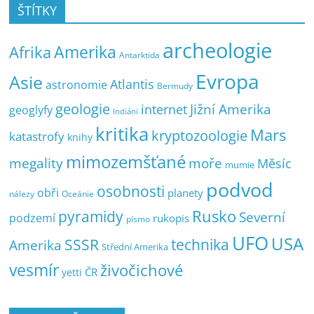
ŠTÍTKY
archeologie
Amerika
Afrika
Antarktida
Evropa
Asie
Atlantis
astronomie
Bermudy
geologie
Jižní Amerika
internet
geoglyfy
Indiáni
kritika
Mars
kryptozoologie
katastrofy
knihy
mimozemšťané
megality
moře
Měsíc
mumie
podvod
osobnosti
obři
planety
nálezy
Oceánie
pyramidy
Rusko
Severní
podzemí
rukopis
písmo
UFO
USA
SSSR
technika
Amerika
Střední Amerika
vesmír
živočichové
ČR
yetti