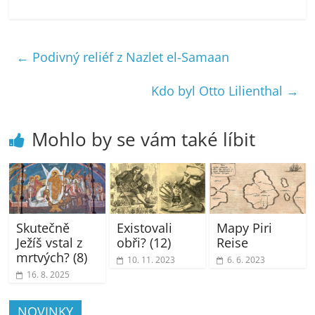
←
Podivný reliéf z Nazlet el-Samaan
Kdo byl Otto Lilienthal
→
Mohlo by se vám také líbit
Skutečně
Existovali
Mapy Piri
Ježíš vstal z
obři? (12)
Reise
mrtvých? (8)
10. 11. 2023
6. 6. 2023
16. 8. 2025
NOVINKY