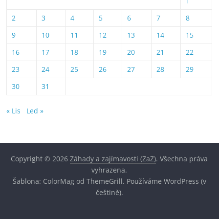
1
2
3
4
5
6
7
8
9
10
11
12
13
14
15
16
17
18
19
20
21
22
23
24
25
26
27
28
29
30
31
« Lis
Led »
Copyright © 2026
Záhady a zajímavosti (ZaZ)
. Všechna práva
vyhrazena.
Šablona:
ColorMag
od ThemeGrill. Používáme
WordPress
(v
češtině).