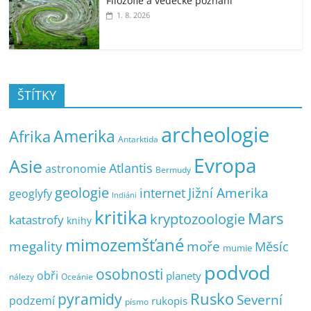
Filozofie a vědecké poznání
1. 8. 2026
ŠTÍTKY
archeologie
Amerika
Afrika
Antarktida
Evropa
Asie
Atlantis
astronomie
Bermudy
geologie
Jižní Amerika
internet
geoglyfy
Indiáni
kritika
Mars
kryptozoologie
katastrofy
knihy
mimozemšťané
megality
moře
Měsíc
mumie
podvod
osobnosti
obři
planety
nálezy
Oceánie
pyramidy
Rusko
Severní
podzemí
rukopis
písmo