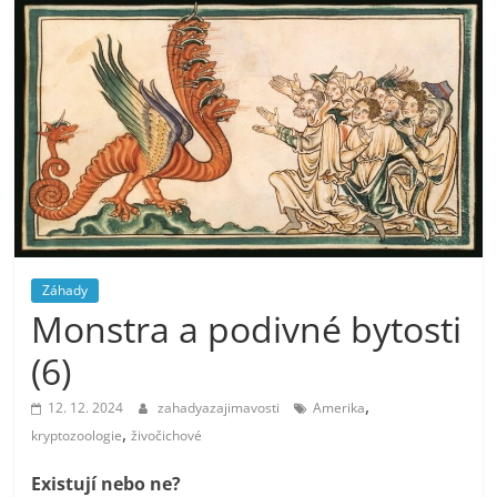
Záhady
Monstra a podivné bytosti
(6)
,
12. 12. 2024
zahadyazajimavosti
Amerika
,
kryptozoologie
živočichové
Existují nebo ne?