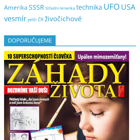
UFO
USA
SSSR
technika
Amerika
Střední Amerika
vesmír
živočichové
ČR
yetti
DOPORUČUJEME