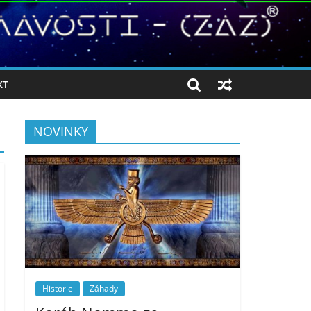
KT
NOVINKY
Historie
Záhady