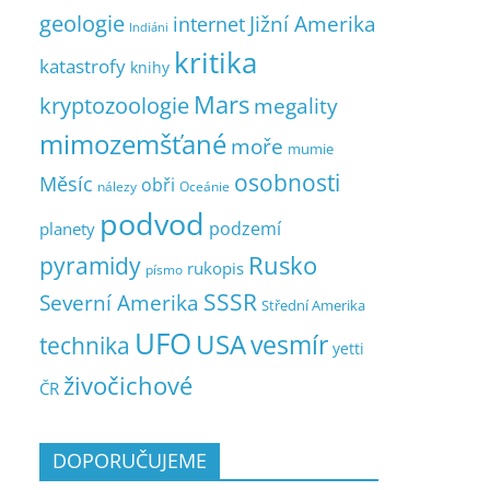
geologie
Jižní Amerika
internet
Indiáni
kritika
katastrofy
knihy
Mars
kryptozoologie
megality
mimozemšťané
moře
mumie
osobnosti
Měsíc
obři
nálezy
Oceánie
podvod
podzemí
planety
pyramidy
Rusko
rukopis
písmo
SSSR
Severní Amerika
Střední Amerika
UFO
USA
vesmír
technika
yetti
živočichové
ČR
DOPORUČUJEME