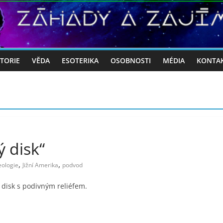
STORIE
VĚDA
ESOTERIKA
OSOBNOSTI
MÉDIA
KONTA
 disk“
,
,
eologie
Jižní Amerika
podvod
 disk s podivným reliéfem.