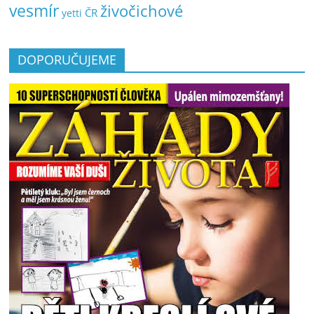
vesmír
živočichové
ČR
yetti
DOPORUČUJEME