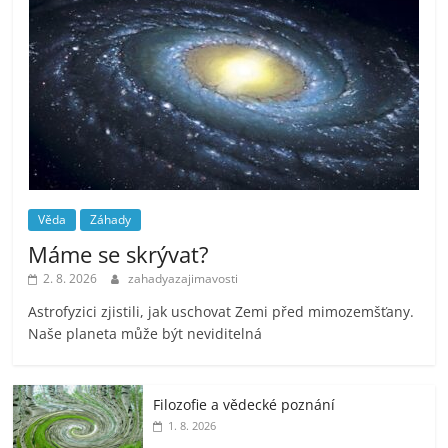
Věda
Záhady
Máme se skrývat?
2. 8. 2026
zahadyazajimavosti
Astrofyzici zjistili, jak uschovat Zemi před mimozemšťany.
Naše planeta může být neviditelná
Filozofie a vědecké poznání
1. 8. 2026