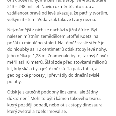
213 – 248 mil. let. Navíc rozměr těchto stop a
vzdálenost pravé od levé ukazuje, že patřily tvorům,
velkým 3 – 5 m. Věda však takové tvory nezná.
Nejznámější z nich se nachází v Jižní Africe. Byl
nalezen místním zemědělcem Stoffel Koetzi na
počátku minulého století. Na téměř svislé stěně je
do hloubky asi 12 centimetrů otisk stopy levé nohy.
Jeho délka je 1,28 m. Znamenalo by to, takový člověk
měřil asi 10 metrů. Šlápl zde před stovkami milionů
let, kdy skála byla ještě měkká. Ta pak ztuhla, a
geologické procesy ji převrátily do dnešní svislé
polohy.
Otisk je skutečně podobný lidskému, ale žádný
důkaz není. Mohl to být i kámen takového tvaru,
který později odpadl, nebo otisk stopy dinosaura,
který zvětral a zdeformoval se.