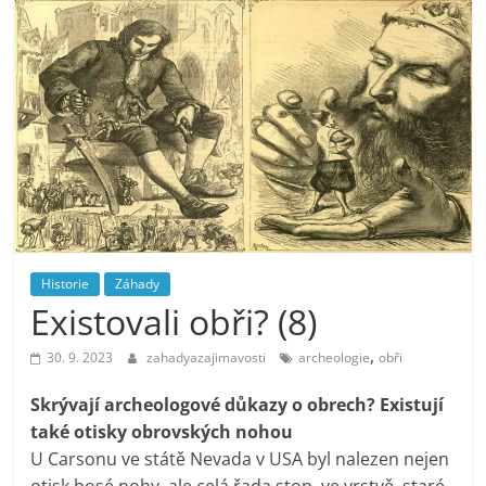
Historie
Záhady
Existovali obři? (8)
,
30. 9. 2023
zahadyazajimavosti
archeologie
obři
Skrývají archeologové důkazy o obrech? Existují
také otisky obrovských nohou
U Carsonu ve státě Nevada v USA byl nalezen nejen
otisk bosé nohy, ale celá řada stop, ve vrstvě, staré