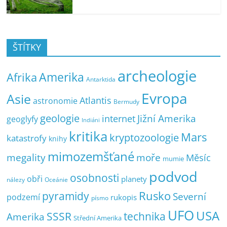
ŠTÍTKY
archeologie
Amerika
Afrika
Antarktida
Evropa
Asie
Atlantis
astronomie
Bermudy
geologie
Jižní Amerika
internet
geoglyfy
Indiáni
kritika
Mars
kryptozoologie
katastrofy
knihy
mimozemšťané
megality
moře
Měsíc
mumie
podvod
osobnosti
obři
planety
nálezy
Oceánie
pyramidy
Rusko
Severní
podzemí
rukopis
písmo
UFO
USA
SSSR
technika
Amerika
Střední Amerika