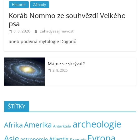
Historie
Záhady
Koráb Nommo ze souhvězdí Velkého
psa
8. 8. 2026
zahadyazajimavosti
aneb podivná mytologie Dogonů
Máme se skrývat?
2. 8. 2026
ŠTÍTKY
archeologie
Amerika
Afrika
Antarktida
Evropa
Asie
Atlantis
astronomie
Bermudy