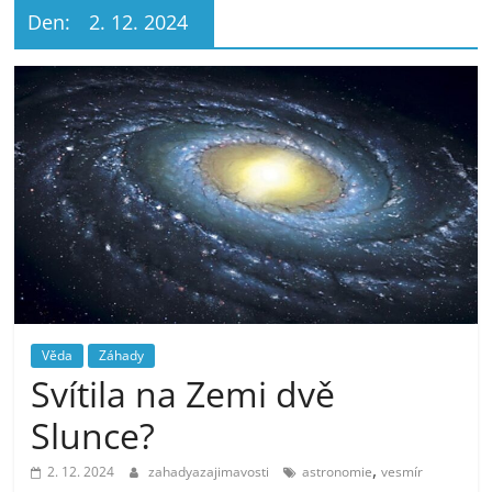
Den:
2. 12. 2024
Věda
Záhady
Svítila na Zemi dvě
Slunce?
,
2. 12. 2024
zahadyazajimavosti
astronomie
vesmír