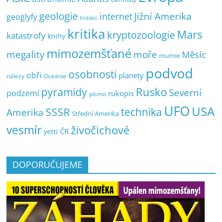
geologie
Jižní Amerika
internet
geoglyfy
Indiáni
kritika
Mars
kryptozoologie
katastrofy
knihy
mimozemšťané
megality
moře
Měsíc
mumie
podvod
osobnosti
obři
planety
nálezy
Oceánie
pyramidy
Rusko
Severní
podzemí
rukopis
písmo
UFO
USA
SSSR
technika
Amerika
Střední Amerika
vesmír
živočichové
ČR
yetti
DOPORUČUJEME