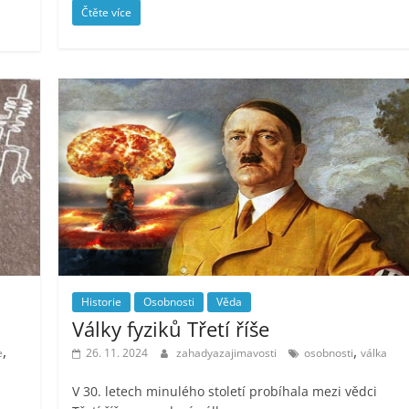
Čtěte více
Historie
Osobnosti
Věda
Války fyziků Třetí říše
,
,
e
26. 11. 2024
zahadyazajimavosti
osobnosti
válka
V 30. letech minulého století probíhala mezi vědci