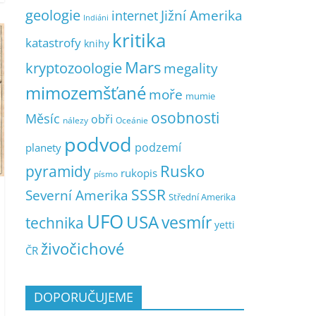
geologie
Jižní Amerika
internet
Indiáni
kritika
katastrofy
knihy
Mars
kryptozoologie
megality
mimozemšťané
moře
mumie
osobnosti
Měsíc
obři
nálezy
Oceánie
podvod
podzemí
planety
pyramidy
Rusko
rukopis
písmo
SSSR
Severní Amerika
Střední Amerika
UFO
USA
vesmír
technika
yetti
živočichové
ČR
DOPORUČUJEME