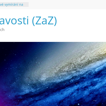
vé vymírání na
ouhvězdí
avosti (ZaZ)
é poznání
ech
a webu Záhady
2026