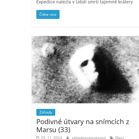
Expedice nalezla v Údolí smrti tajemné krátery
Čtěte více
Záhady
Podivné útvary na snímcích z
Marsu (33)
25. 11. 2024
zahadyazajimavosti
Mars