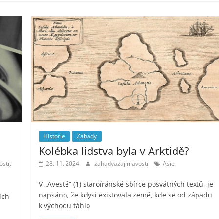
Historie
Záhady
Kolébka lidstva byla v Arktidě?
,
osti
28. 11. 2024
zahadyazajimavosti
Asie
V „Avestě“ (1) staroíránské sbírce posvátných textů, je
napsáno, že kdysi existovala země, kde se od západu
ích
k východu táhlo