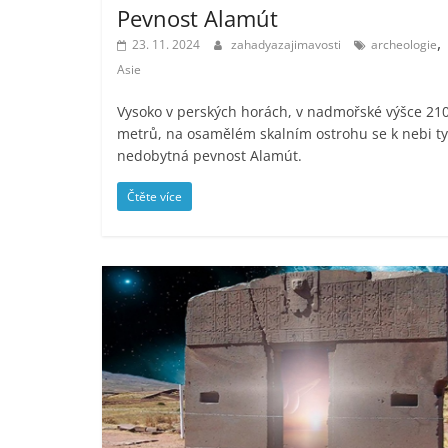
Pevnost Alamút
,
23. 11. 2024
zahadyazajimavosti
archeologie
Asie
Vysoko v perských horách, v nadmořské výšce 21
metrů, na osamělém skalním ostrohu se k nebi ty
nedobytná pevnost Alamút.
Čtěte více