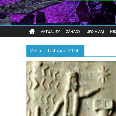
AKTUALITY
ZÁHADY
UFO A AAJ
HI
Měsíc:
Listopad 2024