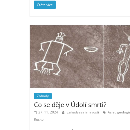
Čtěte více
Záhady
Co se děje v Údolí smrti?
,
27. 11. 2024
zahadyazajimavosti
Asie
geologi
Rusko