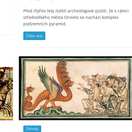
Před čtyřmi lety italští archeologové zjistili, že v rámci
středověkého města Orvieto se nachází komplex
podzemních pyramid.
Čtěte více
Záhady