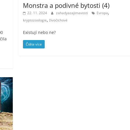
Monstra a podivné bytosti (4)
,
22. 11. 2024
zahadyazajimavosti
Evropa
,
kryptozoologie
živočichové
00
Existují nebo ne?
čila
Čtěte více