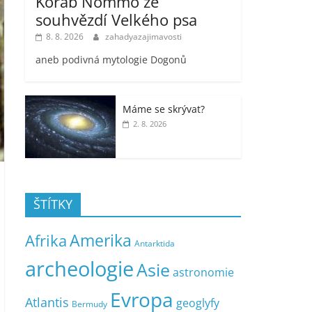
Koráb Nommo ze
souhvězdí Velkého psa
8. 8. 2026
zahadyazajimavosti
aneb podivná mytologie Dogonů
Máme se skrývat?
2. 8. 2026
ŠTÍTKY
Amerika
Afrika
Antarktida
archeologie
Asie
astronomie
Evropa
Atlantis
geoglyfy
Bermudy