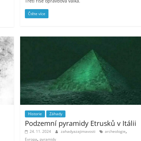
Třetí říše opravdová válka.
Čtěte více
Historie
Záhady
Podzemní pyramidy Etrusků v Itálii
,
24. 11. 2024
zahadyazajimavosti
archeologie
,
Evropa
pyramidy