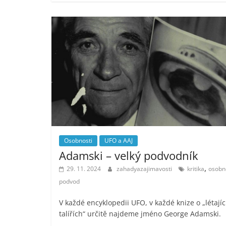
Osobnosti
UFO a AAJ
Adamski – velký podvodník
,
29. 11. 2024
zahadyazajimavosti
kritika
osobn
podvod
V každé encyklopedii UFO, v každé knize o „létajíc
talířích“ určitě najdeme jméno George Adamski.