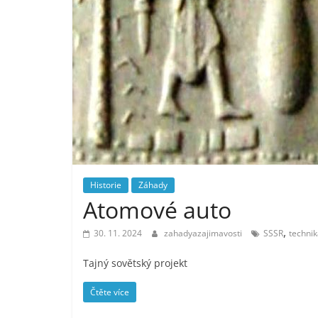
Historie
Záhady
Atomové auto
,
30. 11. 2024
zahadyazajimavosti
SSSR
techni
Tajný sovětský projekt
Čtěte více