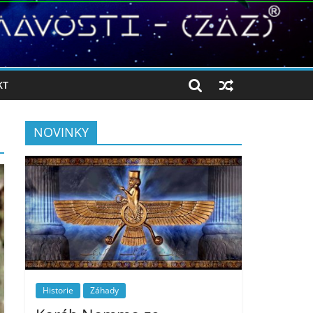
KT
NOVINKY
Historie
Záhady