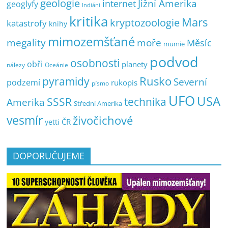
geologie
Jižní Amerika
internet
geoglyfy
Indiáni
kritika
Mars
kryptozoologie
katastrofy
knihy
mimozemšťané
megality
moře
Měsíc
mumie
podvod
osobnosti
obři
planety
nálezy
Oceánie
pyramidy
Rusko
Severní
podzemí
rukopis
písmo
UFO
USA
SSSR
technika
Amerika
Střední Amerika
vesmír
živočichové
ČR
yetti
DOPORUČUJEME