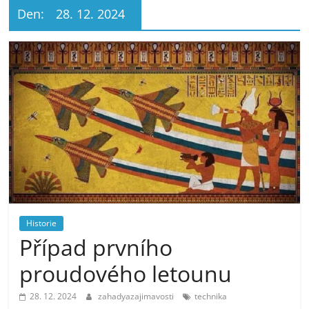
Den:
28. 12. 2024
Historie
Případ prvního
proudového letounu
28. 12. 2024
zahadyazajimavosti
technika