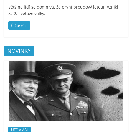
Většina lidí se domnívá, že první proudový letoun vznikl
za 2. světové války.
Čtěte více
NOVINKY
UFO a AAJ