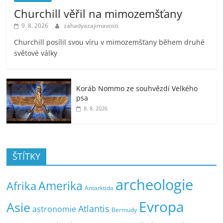
Churchill věřil na mimozemšťany
9. 8. 2026
zahadyazajimavosti
Churchill posílil svou víru v mimozemšťany během druhé
světové války
Koráb Nommo ze souhvězdí Velkého
psa
8. 8. 2026
ŠTÍTKY
archeologie
Amerika
Afrika
Antarktida
Evropa
Asie
Atlantis
astronomie
Bermudy