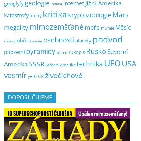
geologie
Jižní Amerika
internet
geoglyfy
Indiáni
kritika
Mars
kryptozoologie
katastrofy
knihy
mimozemšťané
megality
moře
Měsíc
mumie
podvod
osobnosti
obři
planety
nálezy
Oceánie
pyramidy
Rusko
Severní
podzemí
rukopis
písmo
UFO
USA
SSSR
technika
Amerika
Střední Amerika
vesmír
živočichové
ČR
yetti
DOPORUČUJEME