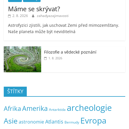
Máme se skrývat?
2. 8. 2026
zahadyazajimavosti
Astrofyzici zjistili, jak uschovat Zemi před mimozemšťany.
Naše planeta může být neviditelná
Filozofie a vědecké poznání
1. 8. 2026
ŠTÍTKY
archeologie
Amerika
Afrika
Antarktida
Evropa
Asie
Atlantis
astronomie
Bermudy