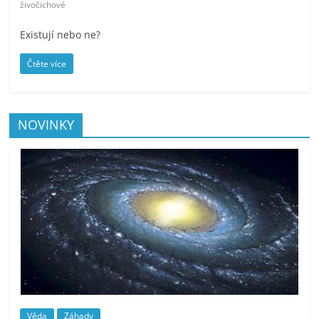
živočichové
Existují nebo ne?
Čtěte více
NOVINKY
Věda
Záhady