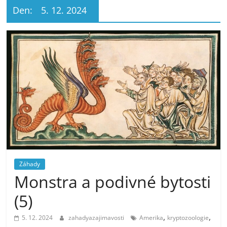
Den:
5. 12. 2024
Záhady
Monstra a podivné bytosti
(5)
,
,
5. 12. 2024
zahadyazajimavosti
Amerika
kryptozoologie