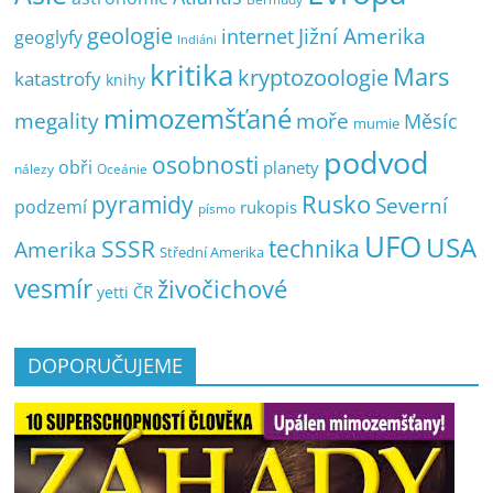
geologie
Jižní Amerika
internet
geoglyfy
Indiáni
kritika
Mars
kryptozoologie
katastrofy
knihy
mimozemšťané
megality
moře
Měsíc
mumie
podvod
osobnosti
obři
planety
nálezy
Oceánie
pyramidy
Rusko
Severní
podzemí
rukopis
písmo
UFO
USA
SSSR
technika
Amerika
Střední Amerika
vesmír
živočichové
ČR
yetti
DOPORUČUJEME