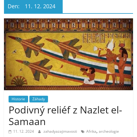
Den:
11. 12. 2024
Historie
Záhady
Podivný reliéf z Nazlet el-
Samaan
,
11. 12. 2024
zahadyazajimavosti
Afrika
archeologie