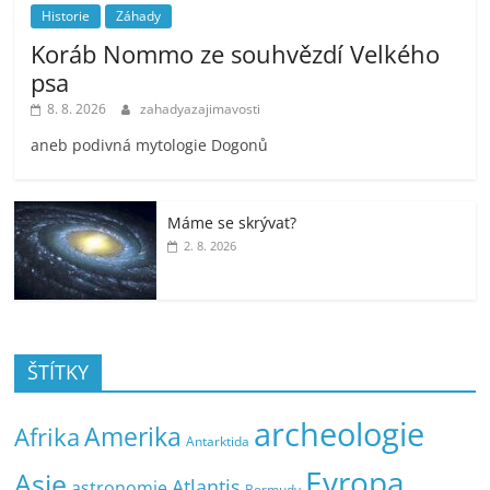
Historie
Záhady
Koráb Nommo ze souhvězdí Velkého
psa
8. 8. 2026
zahadyazajimavosti
aneb podivná mytologie Dogonů
Máme se skrývat?
2. 8. 2026
ŠTÍTKY
archeologie
Amerika
Afrika
Antarktida
Evropa
Asie
Atlantis
astronomie
Bermudy