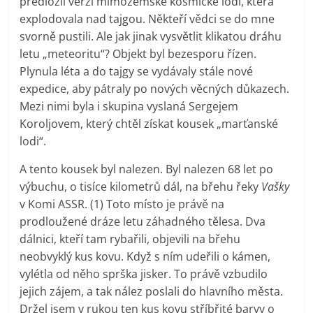
předložil verzi mimozemské kosmické lodi, která
explodovala nad tajgou. Někteří vědci se do mne
svorně pustili. Ale jak jinak vysvětlit klikatou dráhu
letu „meteoritu“? Objekt byl bezesporu řízen.
Plynula léta a do tajgy se vydávaly stále nové
expedice, aby pátraly po nových věcných důkazech.
Mezi nimi byla i skupina vyslaná Sergejem
Koroljovem, který chtěl získat kousek „marťanské
lodi“.
A tento kousek byl nalezen. Byl nalezen 68 let po
výbuchu, o tisíce kilometrů dál, na břehu řeky
Vašky
v Komi ASSR. (1) Toto místo je právě na
prodloužené dráze letu záhadného tělesa. Dva
dálnici, kteří tam rybařili, objevili na břehu
neobvyklý kus kovu. Když s ním udeřili o kámen,
vylétla od něho sprška jisker. To právě vzbudilo
jejich zájem, a tak nález poslali do hlavního města.
Držel jsem v rukou ten kus kovu stříbřité barvy o