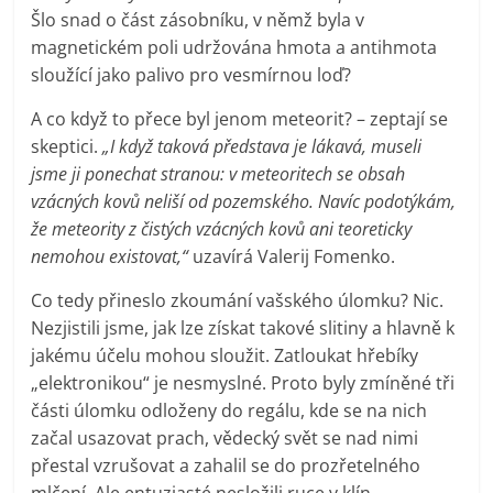
Šlo snad o část zásobníku, v němž byla v
magnetickém poli udržována hmota a antihmota
sloužící jako palivo pro vesmírnou loď?
A co když to přece byl jenom meteorit? – zeptají se
skeptici.
„I když taková představa je lákavá, museli
jsme ji ponechat stranou: v meteoritech se obsah
vzácných kovů neliší od pozemského. Navíc podotýkám,
že meteority z čistých vzácných kovů ani teoreticky
nemohou existovat,“
uzavírá Valerij Fomenko.
Co tedy přineslo zkoumání vašského úlomku? Nic.
Nezjistili jsme, jak lze získat takové slitiny a hlavně k
jakému účelu mohou sloužit. Zatloukat hřebíky
„elektronikou“ je nesmyslné. Proto byly zmíněné tři
části úlomku odloženy do regálu, kde se na nich
začal usazovat prach, vědecký svět se nad nimi
přestal vzrušovat a zahalil se do prozřetelného
mlčení. Ale entuziasté nesložili ruce v klín.