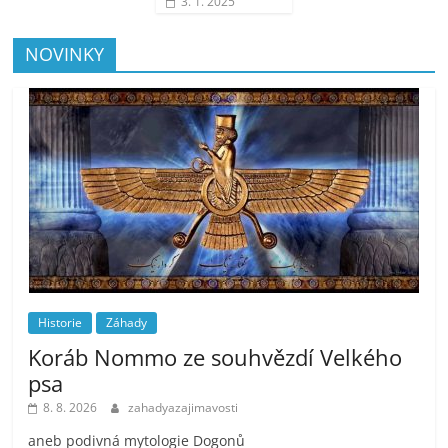
3. 1. 2025
NOVINKY
Historie
Záhady
Koráb Nommo ze souhvězdí Velkého
psa
8. 8. 2026
zahadyazajimavosti
aneb podivná mytologie Dogonů