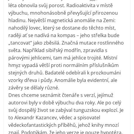
léta obnovila svůj porost. Radioaktivita v místě
výbuchu, mnohonásobně převyšující přirozenou
hladinu. Největší magnetická anomálie na Zemi:
nahodilý lovec, který se dostane do těchto míst,
raději ať se nadívá na kompas – jeho střelka bude
„tancovat“ jako zběsilá. Značná mutace rostlinného
světa. Například sibiřský modřín, zpravidla s
párovými jehlicemi, tam má jehlice trojité. Místní
hmyz vypadá větší proti normálním příslušníkům
stejných druhů. Badatelé odebírali k prozkoumáni
vzorky dřeva i půdy. Anomálie byla evidentní, ale
závěry se dělaly různé.
Dnes chceme seznámit čtenáře s verzí, jejímuž
autorovi byly v době výbuchu dva roky. Ale po celý
svůj dospělý život se zabýval tunguzskou explozí. Je
to Alexandr Kazancev, vědec a spisovatel
vědeckofantastických příběhů, jehož knihy mnozí
znají. Podotýkám, že jeho verze je pouze hypotéza,