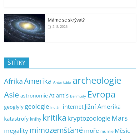
Máme se skrývat?
2. 8. 2026
ŠTÍTKY
archeologie
Amerika
Afrika
Antarktida
Evropa
Asie
Atlantis
astronomie
Bermudy
geologie
Jižní Amerika
internet
geoglyfy
Indiáni
kritika
Mars
kryptozoologie
katastrofy
knihy
mimozemšťané
megality
moře
Měsíc
mumie