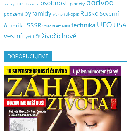
podvod
osobnosti
obři
planety
nálezy
Oceánie
pyramidy
Rusko
Severní
podzemí
rukopis
písmo
UFO
USA
SSSR
technika
Amerika
Střední Amerika
vesmír
živočichové
ČR
yetti
DOPORUČUJEME