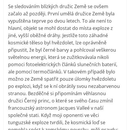
Se sledováním blízkých družic Země se ovšem
začalo až později. První umělá družice Země byla
vypuštěna teprve po dvou letech. To ale není to
hlavní, objekt se mohl dostat do místa exploze z
jiné, vyšší oběžné dráhy. Jestliže toto záhadné
kosmické těleso byl hvězdolet, lze oprávněně
připustit, že byl černé barvy a pohlcoval veškerou
světelnou energii, která se zužitkovávala nikoli
pomoci fotoelektrických článků slunečních baterií,
ale pomocí termočlánků. V takovém případě bylo
možno ze Země spatřit pouze úlomky hvězdoletu
po explozi, když se k ní obrátily svou nezabarvenou
stranou. Bezděčné si připomínám věhlasnou
družici Černý princ, o které se svého času zmínil
francouzský astronom Jacques Valleé v naší
společné stati. Když moji oponenti ve věci
tunguzské exploze tvrdili, že kosmická loď se
nemohla snést k zemskému povrchu, měli pravdu: