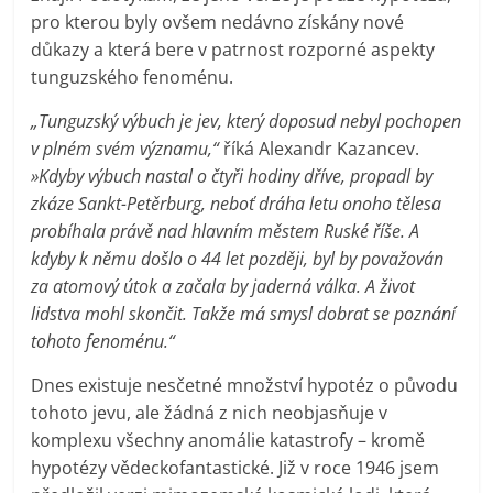
pro kterou byly ovšem nedávno získány nové
důkazy a která bere v patrnost rozporné aspekty
tunguzského fenoménu.
„Tunguzský výbuch je jev, který doposud nebyl pochopen
v plném svém významu,“
říká Alexandr Kazancev.
»Kdyby výbuch nastal o čtyři hodiny dříve, propadl by
zkáze Sankt-Petěrburg, neboť dráha letu onoho tělesa
probíhala právě nad hlavním městem Ruské říše. A
kdyby k němu došlo o 44 let později, byl by považován
za atomový útok a začala by jaderná válka. A život
lidstva mohl skončit. Takže má smysl dobrat se poznání
tohoto fenoménu.“
Dnes existuje nesčetné množství hypotéz o původu
tohoto jevu, ale žádná z nich neobjasňuje v
komplexu všechny anomálie katastrofy – kromě
hypotézy vědeckofantastické. Již v roce 1946 jsem