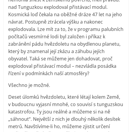
nad Tunguzkou explodoval přistávací modul.
Kosmická loď čekala na oběžné dráze 47 let na jeho
návrat. Postupně ztrácela výšku a nakonec
explodovala. Lze mít za to, že v programu palubních
počítačů vesmírné lodi byl založen i příkaz k
zabránění pádu hvězdoletu na obydlenou planetu,
který by znamenal její zkázu a záhubu jejích
obyvatel. Taká se můžeme jen dohadovat, proč
explodoval přistávací modul – nezvládla posádka
řízení v podmínkách naší atmosféry?
Všechno je možné.
Deset úlomků hvězdoletu, které létají kolem Země,
v budoucnu vyjasní mnohé, co souvisí s tunguzskou
katastrofou. Ty jsou reálné a můžeme si na ně
„sáhnout“. Největší z nich je dlouhý několik desítek
metrů. Navštívíme-li ho, můžeme zjistit určení