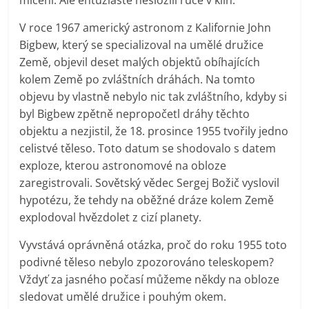
V roce 1967 americký astronom z Kalifornie John
Bigbew, který se specializoval na umělé družice
Země, objevil deset malých objektů obíhajících
kolem Země po zvláštních dráhách. Na tomto
objevu by vlastně nebylo nic tak zvláštního, kdyby si
byl Bigbew zpětně nepropočetl dráhy těchto
objektu a nezjistil, že 18. prosince 1955 tvořily jedno
celistvé těleso. Toto datum se shodovalo s datem
exploze, kterou astronomové na obloze
zaregistrovali. Sovětský vědec Sergej Božič vyslovil
hypotézu, že tehdy na oběžné dráze kolem Země
explodoval hvězdolet z cizí planety.
Vyvstává oprávněná otázka, proč do roku 1955 toto
podivné těleso nebylo zpozorováno teleskopem?
Vždyť za jasného počasí můžeme někdy na obloze
sledovat umělé družice i pouhým okem.