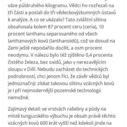
váze půldruhého kilogramu. Vědci ho rozřezali na
tři části a poslali do tři vědeckovýzkumných ústavů
k analýze. A co se ukázalo? Tato zvláštní slitina
obsahovala kolem 87 procent ceru (ceria), 10
procent lanthanu separovaného od všech
lanthanových kovů (lanthanoidů), což se dosud na
Zemi ještě nepodařilo docílit, a osm procent
neodymu. V nálezu bylo též zjištěno 0,4 procenta
čistého železa, bez oxidů, jako v nerezavějícím
sloupu v Dillí. Nebudu zacházet do technických
podrobností, chci jenom říci, že závěr vědců byl
jednoznačný: získat takovou slitinu vzácných kovů
je i při nejmodernější pozemské technologii
nemožné.
Zajímavý detail: ve vrstvách rašeliny a půdy na
místě tunguzského výbuchu je obsah právě těchto
vzácných kovů 600 krát vyšší než kdekoli jinde na