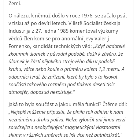
Zemi.
O nálezu, k němuž došlo v roce 1976, se začalo psát
v tisku až po devíti letech. V listě Socialističeskaja
Industrija z 27. ledna 1985 komentoval výzkumy
vědců člen komise pro anomální jevy Valerij
Fomenko, kandidát technických věd:
„Když badatelé
zkoumali úlomek v původní podobě, došli k závěru, že
úlomek je částí nějakého strojového dílu v podobě
kruhu, válce nebo koule o průměru kolem 1,2 metru. A
odborníci tvrdí, že zařízení, které by bylo s to lisovat
součásti takového rozměru pod tlakem deseti tisíc
atmosfér, doposud neexistuje.“
Jaká to byla součást a jakou měla funkci? Čtěme dál:
„Nejspíš můžeme připustit, že plnila roli aditivu k nám
neznámému druhu paliva. Nelze vyloučit ani jinou verzi
související s neobyčejnými magnetickými vlastnostmi
slitiny: v různých směrech se liší více než patnáctkrát.“