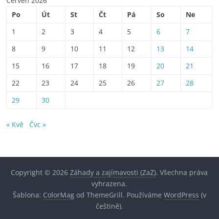
Červen 2026
Po
Út
St
Čt
Pá
So
Ne
1
2
3
4
5
6
7
8
9
10
11
12
13
14
15
16
17
18
19
20
21
22
23
24
25
26
27
28
29
30
« Kvě
Čvc »
Copyright © 2026
Záhady a zajímavosti (ZaZ)
. Všechna práva
vyhrazena.
Šablona:
ColorMag
od ThemeGrill. Používáme
WordPress
(v
češtině).