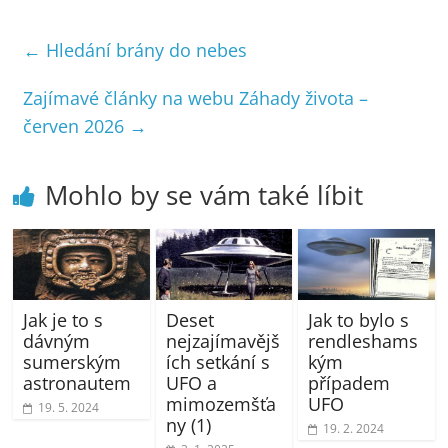
←
Hledání brány do nebes
Zajímavé články na webu Záhady života –
červen 2026
→
Mohlo by se vám také líbit
Jak je to s
Deset
Jak to bylo s
dávným
nejzajímavějš
rendleshams
sumerským
ích setkání s
kým
astronautem
UFO a
případem
mimozemšťa
UFO
19. 5. 2024
ny (1)
19. 2. 2024