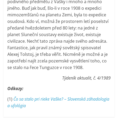
podivného předmětu z Vašky i mnoho a mnoho
jiného. Buď jak buď, šlo-li v roce 1908 o expedici
mimozemšťanů na planetu Zemi, byla to expedice
osudová. Kdo ví, možná že prostorem letí poselství
předané hvězdoletem před 80 lety: na jedné z
planet Sluneční soustavy existuje život, existuje
civilizace. Nechť tato zpráva najde svého adresáta.
Fantastice, jak pravil známý sovětský spisovatel
Alexej Tolstoj, je třeba věřit. Nicméně je možné a je
zapotřebí najít zcela pozemské vysvětlení toho, co
se stalo na řece Tunguzce v roce 1908.
Týdeník aktualit, č. 4/1989
Odkazy:
(1)
Čo sa stalo pri rieke Vaške? – Slovenská záhadologia
a ufológia