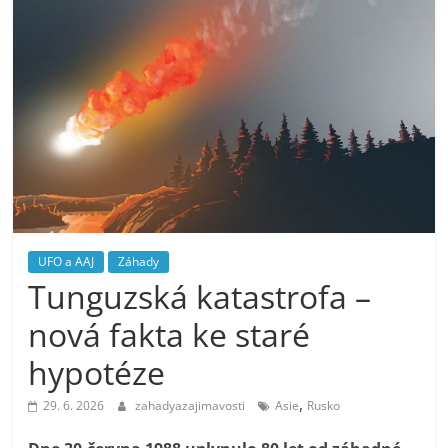
UFO a AAJ
Záhady
Tunguzská katastrofa –
nová fakta ke staré
hypotéze
,
29. 6. 2026
zahadyazajimavosti
Asie
Rusko