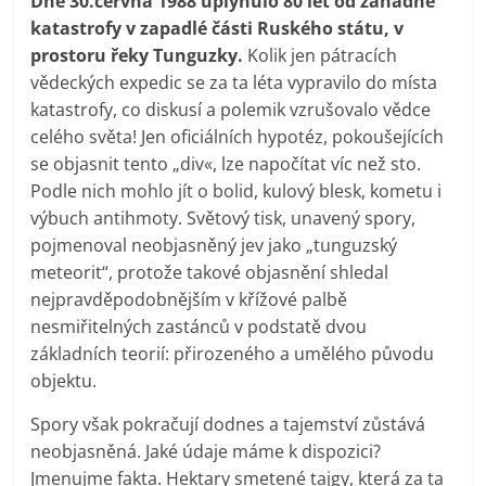
Dne 30.června 1988 uplynulo 80 let od záhadné
katastrofy v zapadlé části Ruského státu, v
prostoru řeky Tunguzky.
Kolik jen pátracích
vědeckých expedic se za ta léta vypravilo do místa
katastrofy, co diskusí a polemik vzrušovalo vědce
celého světa! Jen oficiálních hypotéz, pokoušejících
se objasnit tento „div«, lze napočítat víc než sto.
Podle nich mohlo jít o bolid, kulový blesk, kometu i
výbuch antihmoty. Světový tisk, unavený spory,
pojmenoval neobjasněný jev jako „tunguzský
meteorit“, protože takové objasnění shledal
nejpravděpodobnějším v křížové palbě
nesmiřitelných zastánců v podstatě dvou
základních teorií: přirozeného a umělého původu
objektu.
Spory však pokračují dodnes a tajemství zůstává
neobjasněná. Jaké údaje máme k dispozici?
Jmenujme fakta. Hektary smetené tajgy, která za ta