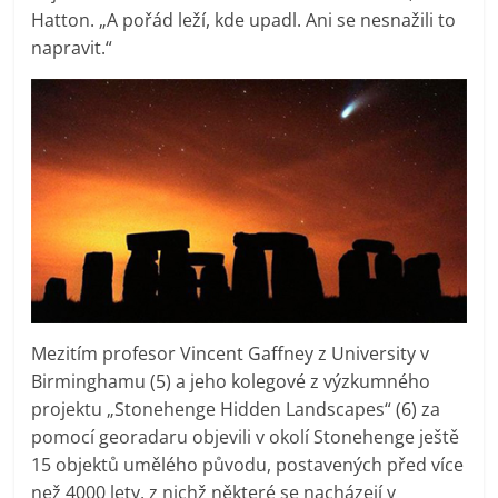
Hatton. „A pořád leží, kde upadl. Ani se nesnažili to
napravit.“
Mezitím profesor Vincent Gaffney z University v
Birminghamu (5) a jeho kolegové z výzkumného
projektu „Stonehenge Hidden Landscapes“ (6) za
pomocí georadaru objevili v okolí Stonehenge ještě
15 objektů umělého původu, postavených před více
než 4000 lety, z nichž některé se nacházejí v