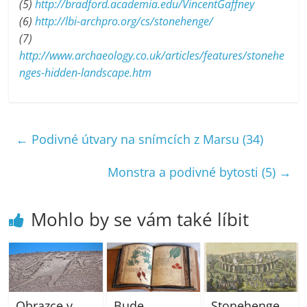
(5)
http://bradford.academia.edu/VincentGaffney
(6)
http://lbi-archpro.org/cs/stonehenge/
(7)
http://www.archaeology.co.uk/articles/features/stonehe
nges-hidden-landscape.htm
←
Podivné útvary na snímcích z Marsu (34)
Monstra a podivné bytosti (5)
→
Mohlo by se vám také líbit
Obrazce v
Bude
Stonehenge