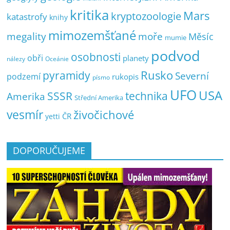
kritika
Mars
kryptozoologie
katastrofy
knihy
mimozemšťané
megality
moře
Měsíc
mumie
podvod
osobnosti
obři
planety
nálezy
Oceánie
pyramidy
Rusko
Severní
podzemí
rukopis
písmo
UFO
USA
SSSR
technika
Amerika
Střední Amerika
vesmír
živočichové
ČR
yetti
DOPORUČUJEME