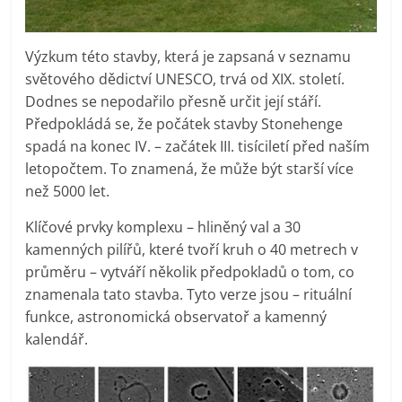
Výzkum této stavby, která je zapsaná v seznamu
světového dědictví UNESCO, trvá od XIX. století.
Dodnes se nepodařilo přesně určit její stáří.
Předpokládá se, že počátek stavby Stonehenge
spadá na konec IV. – začátek III. tisíciletí před naším
letopočtem. To znamená, že může být starší více
než 5000 let.
Klíčové prvky komplexu – hliněný val a 30
kamenných pilířů, které tvoří kruh o 40 metrech v
průměru – vytváří několik předpokladů o tom, co
znamenala tato stavba. Tyto verze jsou – rituální
funkce, astronomická observatoř a kamenný
kalendář.