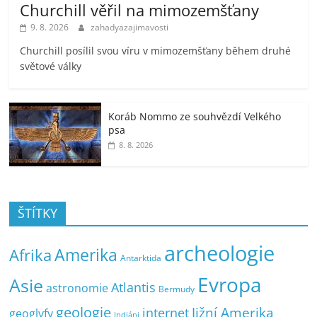
Churchill věřil na mimozemšťany
9. 8. 2026
zahadyazajimavosti
Churchill posílil svou víru v mimozemšťany během druhé
světové války
Koráb Nommo ze souhvězdí Velkého
psa
8. 8. 2026
ŠTÍTKY
archeologie
Amerika
Afrika
Antarktida
Evropa
Asie
Atlantis
astronomie
Bermudy
geologie
Jižní Amerika
internet
geoglyfy
Indiáni