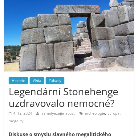
Historie
Věda
Záhady
Legendární Stonehenge
uzdravovalo nemocné?
,
,
4. 12. 2024
zahadyazajimavosti
archeologie
Evropa
megality
Diskuse o smyslu slavného megalitického