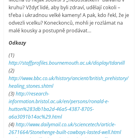
kruhu? Vždyť lidé, aby byli zdraví, udělají cokoli –
třeba i ukradnou velké kameny! A pak, kdo řekl, že je
odvezli vcelku? Koneckonců, mohli je rozlámat na
malé kousky a postupně prodávat…
Odkazy
(1)
http://staffprofiles.bournemouth.ac.uk/display/tdarvill
(2)
http://www.bbc.co.uk/history/ancient/british_prehistory/
healing_stones.shtml
(3)
http://research-
information.bristol.ac.uk/en/persons/ronald-e-
hutton%283db1ba2d-46a5-4387-8705-
a6a3091b14ac%29.html
(4)
http://www.dailymail.co.uk/sciencetech/article-
2671664/Stonehenge-built-cowboys-lasted-well.html