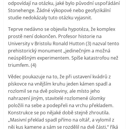
odpovídají na otázku, jaké bylo původní uspořádání
Stonehenge. Žádné výkopové nebo geofyzikální
studie nedokázaly tuto otázku vyjasnit.
Teprve nedávno se objevila hypotéza, že komplex
prostě není dokončen. Profesor historie na
University v Bristolu Ronald Hutton (3) nazval tento
prehistorický monument „jedinečným a možná
neúspěšným experimentem. Spíše katastrofou než
triumfem. (4)
Vědec poukazuje na to, že při ustavení kvádrů z
pískovce na vnějším kruhu jeden kámen spadl a
rozlomil se na dvě poloviny, ale místo jeho
nahrazení jiným, stavitelé rozlomené úlomky
položili na sebe a podepřeli na vrchu překladem.
Konstrukce se po nějaké době stejně zhroutila.
„Masivní překlad spadl přímo na oltář, a vylomil z
něj kus kamene a sám se rozdělil na dvě části,“ říká