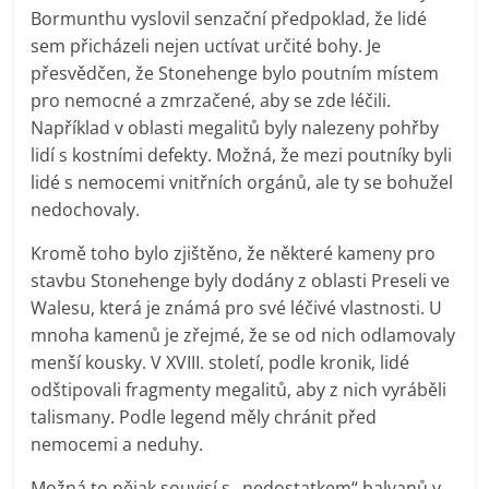
Bormunthu vyslovil senzační předpoklad, že lidé
sem přicházeli nejen uctívat určité bohy. Je
přesvědčen, že Stonehenge bylo poutním místem
pro nemocné a zmrzačené, aby se zde léčili.
Například v oblasti megalitů byly nalezeny pohřby
lidí s kostními defekty. Možná, že mezi poutníky byli
lidé s nemocemi vnitřních orgánů, ale ty se bohužel
nedochovaly.
Kromě toho bylo zjištěno, že některé kameny pro
stavbu Stonehenge byly dodány z oblasti Preseli ve
Walesu, která je známá pro své léčivé vlastnosti. U
mnoha kamenů je zřejmé, že se od nich odlamovaly
menší kousky. V XVIII. století, podle kronik, lidé
odštipovali fragmenty megalitů, aby z nich vyráběli
talismany. Podle legend měly chránit před
nemocemi a neduhy.
Možná to nějak souvisí s „nedostatkem“ balvanů v