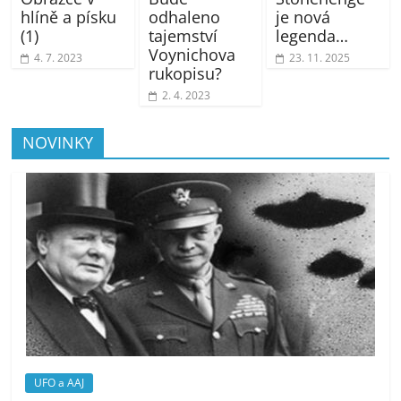
hlíně a písku
odhaleno
je nová
(1)
tajemství
legenda…
Voynichova
4. 7. 2023
23. 11. 2025
rukopisu?
2. 4. 2023
NOVINKY
UFO a AAJ