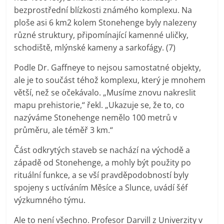
bezprostřední blízkosti známého komplexu. Na
ploše asi 6 km2 kolem Stonehenge byly nalezeny
různé struktury, připomínající kamenné uličky,
schodiště, mlýnské kameny a sarkofágy. (7)
Podle Dr. Gaffneye to nejsou samostatné objekty,
ale je to součást téhož komplexu, který je mnohem
větší, než se očekávalo. „Musíme znovu nakreslit
mapu prehistorie,“ řekl. „Ukazuje se, že to, co
nazýváme Stonehenge nemělo 100 metrů v
průměru, ale téměř 3 km.“
Část odkrytých staveb se nachází na východě a
západě od Stonehenge, a mohly být použity po
rituální funkce, a se vší pravděpodobností byly
spojeny s uctíváním Měsíce a Slunce, uvádí šéf
výzkumného týmu.
Ale to není všechno. Profesor Darvill z Univerzity v