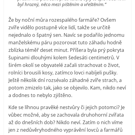
byl hrozný, něco mezi pištěním a vřeštěním.“
Že by noční můra rozespalého farmáře? Ovšem
zvíře vidělo postupně více lidí, takže se určitě
nejednalo o špatný sen. Navíc se podařilo jednomu
manželskému páru pozorovat tuto záhadu hodně
zblízka téměř deset minut. Příšera byla prý pokryta
šupinami dlouhými kolem šedesáti centimetrů. V
širém okolí se obyvatelé začali strachovat o život,
rolníci brousili kosy, zatímco lovci nabíjeli pušky.
Ještě několik dní rozsévalo záhadné zvíře strach, a
potom zmizelo tak, jako se objevilo. Kam, nikdo neví
a dodnes to nebylo zjištěno.
Kde se líhnou pravěké nestvůry či jejich potomci? Je
vůbec možné, aby se zachovala druhohorní zvířata
až do dnešních dob? Nikdo neví. Zatím o nich víme
jen z nedůvěryhodného vyprávění lovců a farmářů