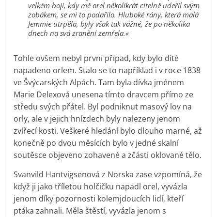
velkém boji, kdy mě orel několikrát citelně udeřil svým
zobákem, se mi to podařilo. Hluboké rány, která malá
Jemmie utrpěla, byly však tak vážné, že po několika
dnech na svá zranění zemřela.«
Tohle ovšem nebyl první případ, kdy bylo dítě
napadeno orlem. Stalo se to například i v roce 1838
ve Švýcarských Alpách. Tam byla dívka jménem
Marie Delexová unesena tímto dravcem přímo ze
středu svých přátel. Byl podniknut masový lov na
orly, ale v jejich hnízdech byly nalezeny jenom
zvířecí kosti. Veškeré hledání bylo dlouho marné, až
konečně po dvou měsících bylo v jedné skalní
soutěsce objeveno zohavené a zčásti oklované tělo.
Svanvild Hantvigsenová z Norska zase vzpomíná, že
když ji jako tříletou holčičku napadl orel, vyvázla
jenom díky pozornosti kolemjdoucích lidí, kteří
ptáka zahnali. Měla štěstí, vyvázla jenom s