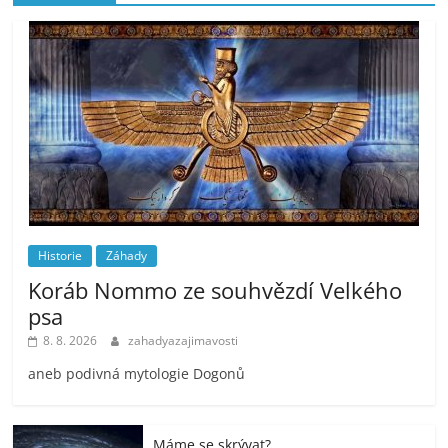
Historie
Záhady
Koráb Nommo ze souhvězdí Velkého
psa
8. 8. 2026
zahadyazajimavosti
aneb podivná mytologie Dogonů
Máme se skrývat?