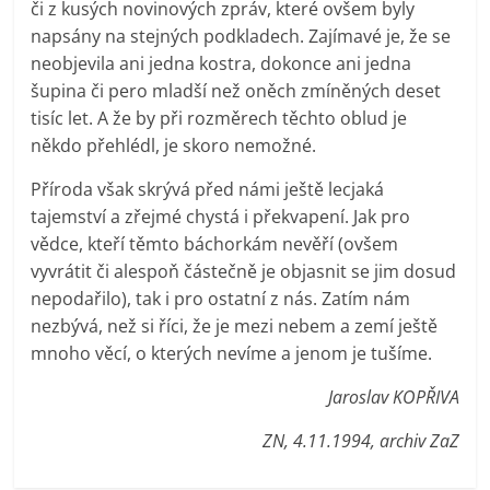
či z kusých novinových zpráv, které ovšem byly
napsány na stejných podkladech. Zajímavé je, že se
neobjevila ani jedna kostra, dokonce ani jedna
šupina či pero mladší než oněch zmíněných deset
tisíc let. A že by při rozměrech těchto oblud je
někdo přehlédl, je skoro nemožné.
Příroda však skrývá před námi ještě lecjaká
tajemství a zřejmé chystá i překvapení. Jak pro
vědce, kteří těmto báchorkám nevěří (ovšem
vyvrátit či alespoň částečně je objasnit se jim dosud
nepodařilo), tak i pro ostatní z nás. Zatím nám
nezbývá, než si říci, že je mezi nebem a zemí ještě
mnoho věcí, o kterých nevíme a jenom je tušíme.
Jaroslav KOPŘIVA
ZN, 4.11.1994, archiv ZaZ