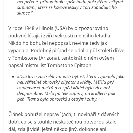
neopeřené, připomínalo spíše hada pokrytého velkými
šupinami, které se kovově leskly v září zapadajícího
slunce.“
V roce 1948 v Illinois (USA) bylo zpozorováno
podivné létající zvíře velikostí menšího letadla.
Nikdo ho bohužel nepopsal, nevíme tedy jak
vypadalo. Podobný případ se udal o půl století dříve
v Tombstone (Arizona), tentokrát o něm ovšem
napsal místní list Tombstone Epitaph.
»Dva lovci zastřelili v poušti bytost, která vypadala jako
neuvěřitelně obrovský aligátor s křídly. Měřila prý
osmadvacet metrů a rozpětí křídel bylo více než
dvojnásobné. Mělo po těle šupiny, na křídlech pak
peň. Tlama byla obrovská s ostrými zuby.«
Článek bohužel nepraví (ach, ti novináři z dávných
dob), co se s touhle neskutečnou potvorou stalo
dál, zda ji viděl ještě někdo jiný, dokonce ani