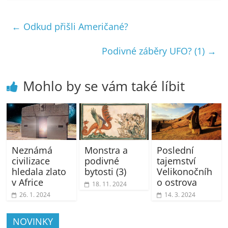
←
Odkud přišli Američané?
Podivné záběry UFO? (1)
→
Mohlo by se vám také líbit
Neznámá
Monstra a
Poslední
civilizace
podivné
tajemství
hledala zlato
bytosti (3)
Velikonočníh
v Africe
o ostrova
18. 11. 2024
26. 1. 2024
14. 3. 2024
NOVINKY