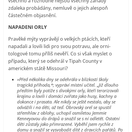
všechno a rozhodně nejsou všechny záhady
zdaleka probádány, nemluvě o jejich alespoň
částečném objasnění.
NAPADENI ORLY
Pravěké mýty vyprávějí o velkých ptácích, kteří
napadali a lovili lidi pro svou potravu, ale orni-
tologové tomu příliš nevěří. Co si však myslet o
případu, který se odehrál v Tipah County v
americkém státě Missouri?
»Před několika dny se odehrála v blízkostí školy
tragická příhoda,*; vypráví místní učitel. „Již dlouho
předtím byly potíže s divokými orly, kteří terorizovali
krajinu a lovili i domácí zvířata jako husy, kachny a
dokonce i prasata. Ale nikdy se ještě nestalo, aby se
odvážili i na děti, až teď. Obrovský orel se spustil
střemhlav z oblohy, uchopil osmiletou Jemmie
Kenneyovou do drápů a snažil se s ní odletět. Ostatní
děti zůstaly jako přimrazené. Vyběhl jsem rychle z
domu a snažil se vysvobodit dítě z dravcích pařátů. Po