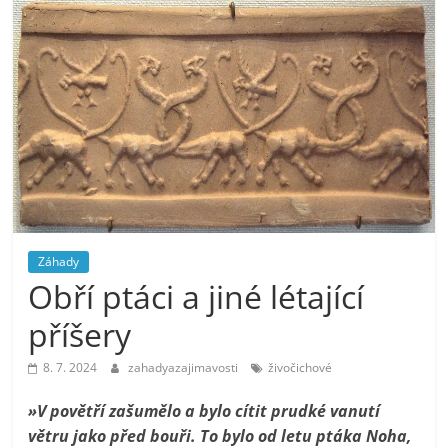
Záhady
Obří ptáci a jiné létající
příšery
8. 7. 2024
zahadyazajimavosti
živočichové
»V povětří zašumělo a bylo cítit prudké vanutí
větru jako před bouři. To bylo od letu ptáka Noha,