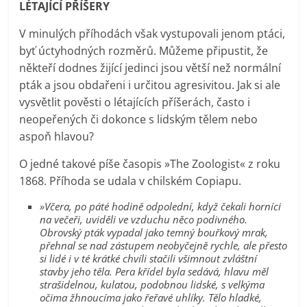
LÉTAJÍCÍ PŘÍŠERY
V minulých příhodách však vystupovali jenom ptáci,
byť úctyhodných rozměrů. Můžeme připustit, že
někteří dodnes žijící jedinci jsou větší než normální
pták a jsou obdařeni i určitou agresivitou. Jak si ale
vysvětlit pověsti o létajících příšerách, často i
neopeřených či dokonce s lidským tělem nebo
aspoň hlavou?
O jedné takové píše časopis »The Zoologist« z roku
1868. Příhoda se udala v chilském Copiapu.
»Včera, po páté hodině odpolední, když čekali horníci
na večeři, uviděli ve vzduchu něco podivného.
Obrovský pták vypadal jako temný bouřkový mrak,
přehnal se nad zástupem neobyčejně rychle, ale přesto
si lidé i v té krátké chvíli stačili všimnout zvláštní
stavby jeho těla. Pera křídel byla sedává, hlavu měl
strašidelnou, kulatou, podobnou lidské, s velkýma
očima žhnoucíma jako řeřavé uhlíky. Tělo hladké,