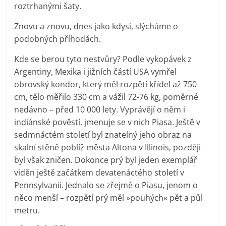
roztrhanými šaty.
Znovu a znovu, dnes jako kdysi, slýcháme o
podobných příhodách.
Kde se berou tyto nestvůry? Podle vykopávek z
Argentiny, Mexika i jižních částí USA vymřel
obrovský kondor, který měl rozpětí křídel až 750
cm, tělo měřilo 330 cm a vážil 72-76 kg, poměrné
nedávno – před 10 000 lety. Vyprávějí o něm i
indiánské pověstí, jmenuje se v nich Piasa. Ještě v
sedmnáctém století byl znatelný jeho obraz na
skalní stěně poblíž města Altona v Illinois, později
byl však zničen. Dokonce prý byl jeden exemplář
viděn ještě začátkem devatenáctého století v
Pennsylvanii. Jednalo se zřejmě o Piasu, jenom o
něco menší – rozpětí prý měl »pouhých« pět a půl
metru.