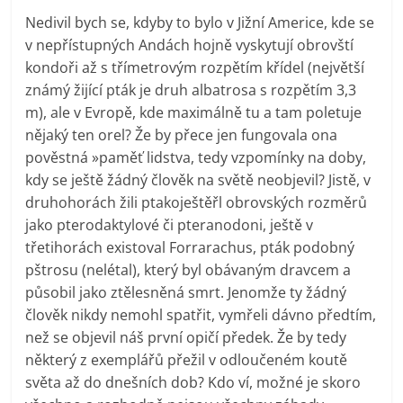
Nedivil bych se, kdyby to bylo v Jižní Americe, kde se
v nepřístupných Andách hojně vyskytují obrovští
kondoři až s třímetrovým rozpětím křídel (největší
známý žijící pták je druh albatrosa s rozpětím 3,3
m), ale v Evropě, kde maximálně tu a tam poletuje
nějaký ten orel? Že by přece jen fungovala ona
pověstná »paměť lidstva, tedy vzpomínky na doby,
kdy se ještě žádný člověk na světě neobjevil? Jistě, v
druhohorách žili ptakoještěřl obrovských rozměrů
jako pterodaktylové či pteranodoni, ještě v
třetihorách existoval Forrarachus, pták podobný
pštrosu (nelétal), který byl obávaným dravcem a
působil jako ztělesněná smrt. Jenomže ty žádný
člověk nikdy nemohl spatřit, vymřeli dávno předtím,
než se objevil náš první opičí předek. Že by tedy
některý z exemplářů přežil v odloučeném koutě
světa až do dnešních dob? Kdo ví, možné je skoro