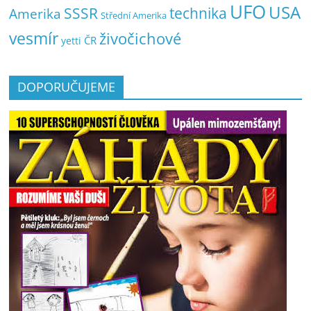
UFO
USA
SSSR
technika
Amerika
Střední Amerika
vesmír
živočichové
ČR
yetti
DOPORUČUJEME