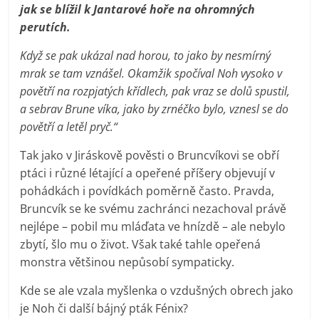
jak se blížil k Jantarové hoře na ohromných
perutích.
Když se pak ukázal nad horou, to jako by nesmírný
mrak se tam vznášel. Okamžik spočíval Noh vysoko v
povětří na rozpjatých křídlech, pak vraz se dolů spustil,
a sebrav Brune víka, jako by zrnéčko bylo, vznesl se do
povětří a letěl pryč.“
Tak jako v Jiráskově pověsti o Bruncvíkovi se obří
ptáci i různé létající a opeřené příšery objevují v
pohádkách i povídkách poměrně často. Pravda,
Bruncvík se ke svému zachránci nezachoval právě
nejlépe – pobil mu mláďata ve hnízdě – ale nebylo
zbytí, šlo mu o život. Však také tahle opeřená
monstra většinou nepůsobí sympaticky.
Kde se ale vzala myšlenka o vzdušných obrech jako
je Noh či další bájný pták Fénix?