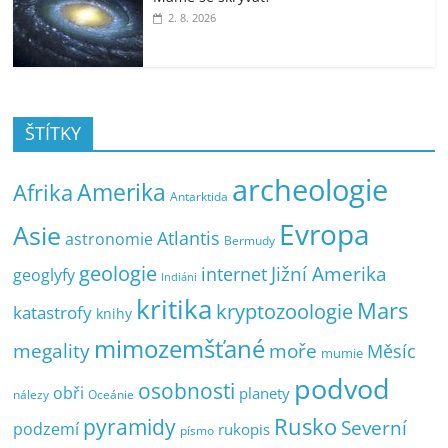
2. 8. 2026
ŠTÍTKY
archeologie
Amerika
Afrika
Antarktida
Evropa
Asie
Atlantis
astronomie
Bermudy
geologie
Jižní Amerika
internet
geoglyfy
Indiáni
kritika
Mars
kryptozoologie
katastrofy
knihy
mimozemšťané
megality
moře
Měsíc
mumie
podvod
osobnosti
obři
planety
nálezy
Oceánie
pyramidy
Rusko
Severní
podzemí
rukopis
písmo