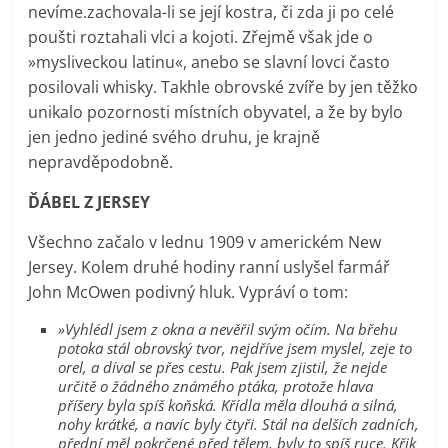
nevíme.zachovala-li se její kostra, či zda ji po celé
poušti roztahali vlci a kojoti. Zřejmě však jde o
»mysliveckou latinu«, anebo se slavní lovci často
posilovali whisky. Takhle obrovské zvíře by jen těžko
unikalo pozornosti místních obyvatel, a že by bylo
jen jedno jediné svého druhu, je krajně
nepravděpodobně.
ĎÁBEL Z JERSEY
Všechno začalo v lednu 1909 v americkém New
Jersey. Kolem druhé hodiny ranní uslyšel farmář
John McOwen podivný hluk. Vypráví o tom:
»Vyhlédl jsem z okna a nevěřil svým očím. Na břehu
potoka stál obrovský tvor, nejdříve jsem myslel, zeje to
orel, a díval se přes cestu. Pak jsem zjistil, že nejde
určitě o žádného známého ptáka, protože hlava
příšery byla spíš koňská. Křídla měla dlouhá a silná,
nohy krátké, a navíc byly čtyři. Stál na delších zadních,
přední měl pokrčené před tělem, byly to spíš ruce. Křik