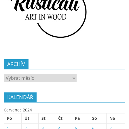
ARCHÍV
ARCHÍV
KALENDÁŘ
Červenec 2024
Po
Út
St
Čt
Pá
So
Ne
1
2
3
4
5
6
7