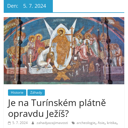
Den:
5. 7. 2024
Historie
Záhady
Je na Turínském plátně
opravdu Ježíš?
,
,
,
5. 7. 2024
zahadyazajimavosti
archeologie
Asie
kritika