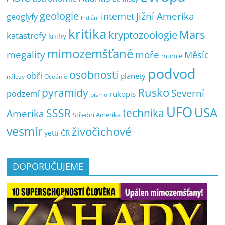
geologie
Jižní Amerika
internet
geoglyfy
Indiáni
kritika
Mars
kryptozoologie
katastrofy
knihy
mimozemšťané
megality
moře
Měsíc
mumie
podvod
osobnosti
obři
planety
nálezy
Oceánie
pyramidy
Rusko
Severní
podzemí
rukopis
písmo
UFO
USA
SSSR
technika
Amerika
Střední Amerika
vesmír
živočichové
ČR
yetti
DOPORUČUJEME