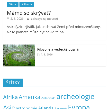
Věda
Záhady
Máme se skrývat?
2. 8. 2026
zahadyazajimavosti
Astrofyzici zjistili, jak uschovat Zemi před mimozemšťany.
Naše planeta může být neviditelná
Filozofie a vědecké poznání
1. 8. 2026
ŠTÍTKY
archeologie
Amerika
Afrika
Antarktida
Evropa
Asie
Atlantis
astronomie
Bermudy