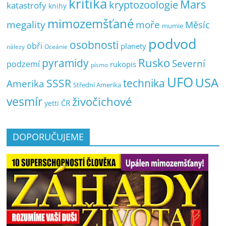
kritika
Mars
kryptozoologie
katastrofy
knihy
mimozemšťané
megality
moře
Měsíc
mumie
podvod
osobnosti
obři
planety
nálezy
Oceánie
pyramidy
Rusko
Severní
podzemí
rukopis
písmo
UFO
USA
SSSR
technika
Amerika
Střední Amerika
vesmír
živočichové
ČR
yetti
DOPORUČUJEME