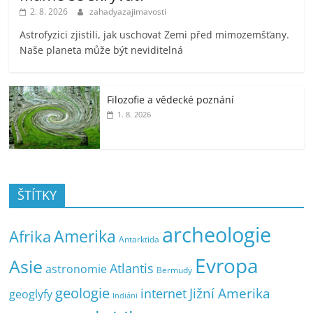
2. 8. 2026
zahadyazajimavosti
Astrofyzici zjistili, jak uschovat Zemi před mimozemšťany.
Naše planeta může být neviditelná
Filozofie a vědecké poznání
1. 8. 2026
ŠTÍTKY
archeologie
Amerika
Afrika
Antarktida
Evropa
Asie
Atlantis
astronomie
Bermudy
geologie
Jižní Amerika
internet
geoglyfy
Indiáni