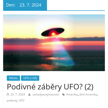
Den:
23. 7. 2024
Média
UFO a AAJ
Podivné záběry UFO? (2)
,
,
23. 7. 2024
zahadyazajimavosti
Amerika
Jižní Amerika
,
podvod
UFO