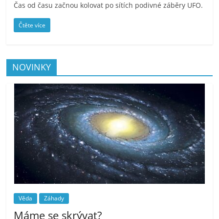
Čas od času začnou kolovat po sítích podivné záběry UFO.
Čtěte více
NOVINKY
Věda
Záhady
Máme se skrývat?