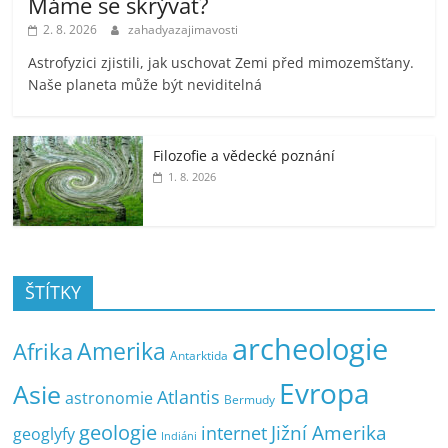
Máme se skrývat?
2. 8. 2026
zahadyazajimavosti
Astrofyzici zjistili, jak uschovat Zemi před mimozemšťany.
Naše planeta může být neviditelná
Filozofie a vědecké poznání
1. 8. 2026
ŠTÍTKY
archeologie
Amerika
Afrika
Antarktida
Evropa
Asie
Atlantis
astronomie
Bermudy
geologie
Jižní Amerika
internet
geoglyfy
Indiáni