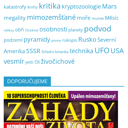
kritika
Mars
kryptozoologie
katastrofy
knihy
mimozemšťané
megality
moře
Měsíc
mumie
podvod
osobnosti
obři
planety
nálezy
Oceánie
pyramidy
Rusko
Severní
podzemí
rukopis
písmo
UFO
USA
SSSR
technika
Amerika
Střední Amerika
vesmír
živočichové
ČR
yetti
DOPORUČUJEME