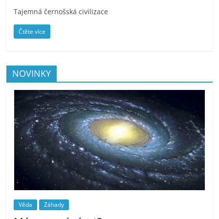
Tajemná černošská civilizace
Čtěte více
NOVINKY
Věda
Záhady