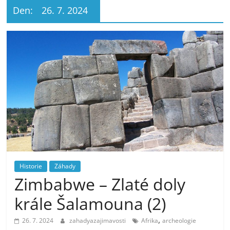
Den:
26. 7. 2024
Historie
Záhady
Zimbabwe – Zlaté doly
krále Šalamouna (2)
,
26. 7. 2024
zahadyazajimavosti
Afrika
archeologie