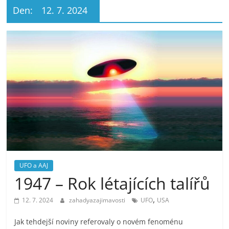
Den:
12. 7. 2024
UFO a AAJ
1947 – Rok létajících talířů
,
12. 7. 2024
zahadyazajimavosti
UFO
USA
Jak tehdejší noviny referovaly o novém fenoménu