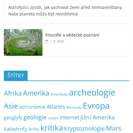
Astrofyzici zjistili, jak uschovat Zemi před mimozemšťany.
Naše planeta může být neviditelná
Filozofie a vědecké poznání
1. 8. 2026
ŠTÍTKY
archeologie
Amerika
Afrika
Antarktida
Evropa
Asie
Atlantis
astronomie
Bermudy
geologie
Jižní Amerika
internet
geoglyfy
Indiáni
kritika
Mars
kryptozoologie
katastrofy
knihy