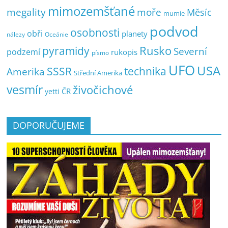
mimozemšťané
megality
moře
Měsíc
mumie
podvod
osobnosti
obři
planety
nálezy
Oceánie
pyramidy
Rusko
Severní
podzemí
rukopis
písmo
UFO
USA
SSSR
technika
Amerika
Střední Amerika
vesmír
živočichové
ČR
yetti
DOPORUČUJEME