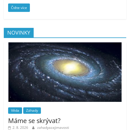
Čtěte více
NOVINKY
Věda
Záhady
Máme se skrývat?
2. 8. 2026
zahadyazajimavosti