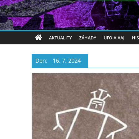
AKTUALITY
ZÁHADY
UFO A AAJ
HI
Den:
16. 7. 2024