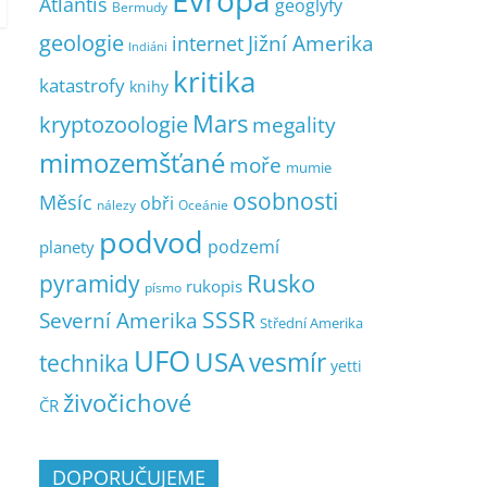
Evropa
Atlantis
geoglyfy
Bermudy
geologie
Jižní Amerika
internet
Indiáni
kritika
katastrofy
knihy
Mars
kryptozoologie
megality
mimozemšťané
moře
mumie
osobnosti
Měsíc
obři
nálezy
Oceánie
podvod
podzemí
planety
pyramidy
Rusko
rukopis
písmo
SSSR
Severní Amerika
Střední Amerika
UFO
USA
vesmír
technika
yetti
živočichové
ČR
DOPORUČUJEME