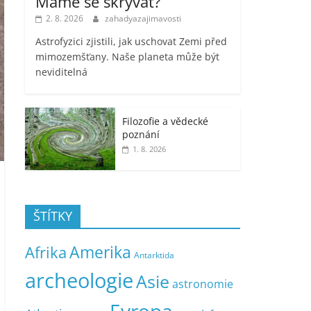
Máme se skrývat?
2. 8. 2026
zahadyazajimavosti
Astrofyzici zjistili, jak uschovat Zemi před
mimozemšťany. Naše planeta může být
neviditelná
Filozofie a vědecké
poznání
1. 8. 2026
ŠTÍTKY
Amerika
Afrika
Antarktida
archeologie
Asie
astronomie