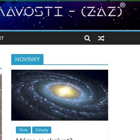
KT
NOVINKY
Věda
Záhady