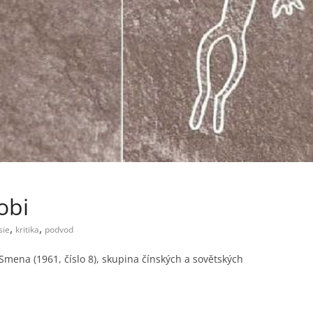
obi
,
,
sie
kritika
podvod
mena (1961, číslo 8), skupina čínských a sovětských