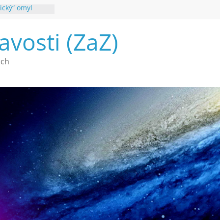
ický“ omyl
poznání
avosti (ZaZ)
 webu Záhady
26
é vymírání na
ech