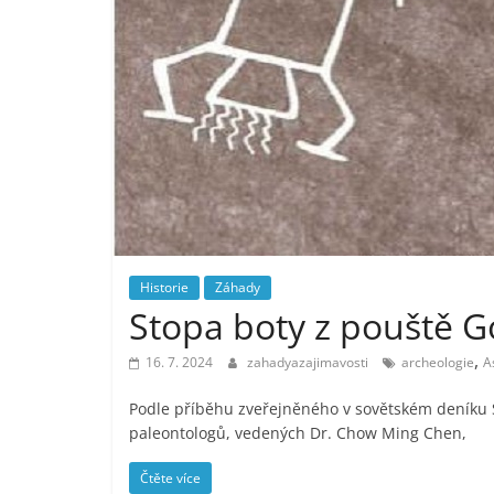
Historie
Záhady
Stopa boty z pouště G
,
16. 7. 2024
zahadyazajimavosti
archeologie
A
Podle příběhu zveřejněného v sovětském deníku S
paleontologů, vedených Dr. Chow Ming Chen,
Čtěte více