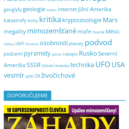
geologie
Jižní Amerika
internet
geoglyfy
Indiáni
kritika
Mars
kryptozoologie
katastrofy
knihy
mimozemšťané
megality
moře
Měsíc
mumie
podvod
osobnosti
obři
planety
nálezy
Oceánie
pyramidy
Rusko
Severní
podzemí
rukopis
písmo
UFO
USA
SSSR
technika
Amerika
Střední Amerika
vesmír
živočichové
ČR
yetti
DOPORUČUJEME