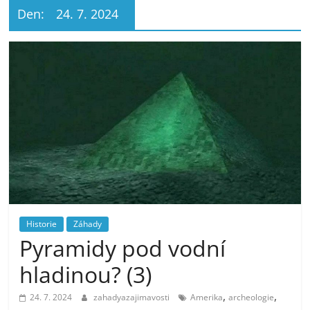
Den:
24. 7. 2024
Historie
Záhady
Pyramidy pod vodní
hladinou? (3)
,
,
24. 7. 2024
zahadyazajimavosti
Amerika
archeologie