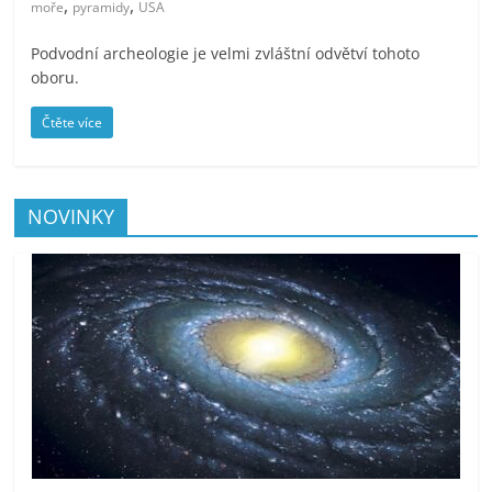
,
,
moře
pyramidy
USA
Podvodní archeologie je velmi zvláštní odvětví tohoto
oboru.
Čtěte více
NOVINKY