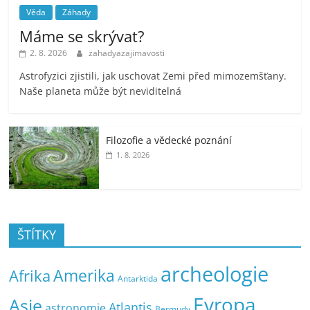
Věda
Záhady
Máme se skrývat?
2. 8. 2026
zahadyazajimavosti
Astrofyzici zjistili, jak uschovat Zemi před mimozemšťany.
Naše planeta může být neviditelná
Filozofie a vědecké poznání
1. 8. 2026
ŠTÍTKY
archeologie
Amerika
Afrika
Antarktida
Evropa
Asie
Atlantis
astronomie
Bermudy