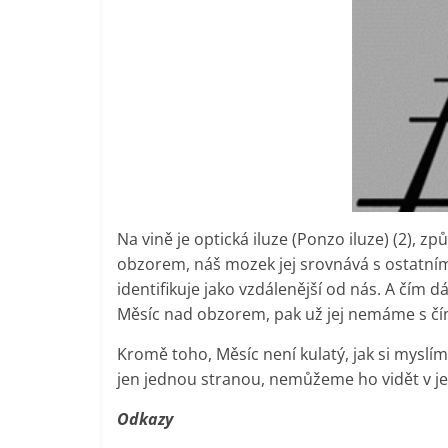
Na vině je optická iluze (Ponzo iluze) (2),
obzorem, náš mozek jej srovnává s ostatním
identifikuje jako vzdálenější od nás. A čím dá
Měsíc nad obzorem, pak už jej nemáme s čím
Kromě toho, Měsíc není kulatý, jak si myslíme
jen jednou stranou, nemůžeme ho vidět v j
Odkazy