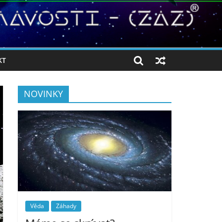
KT
NOVINKY
Věda
Záhady