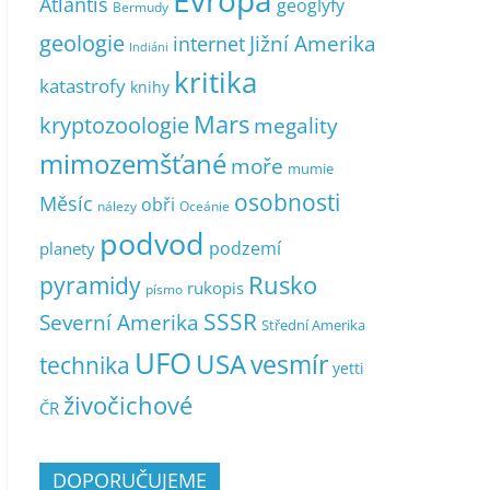
Evropa
Atlantis
geoglyfy
Bermudy
geologie
Jižní Amerika
internet
Indiáni
kritika
katastrofy
knihy
Mars
kryptozoologie
megality
mimozemšťané
moře
mumie
osobnosti
Měsíc
obři
nálezy
Oceánie
podvod
podzemí
planety
pyramidy
Rusko
rukopis
písmo
SSSR
Severní Amerika
Střední Amerika
UFO
USA
vesmír
technika
yetti
živočichové
ČR
DOPORUČUJEME