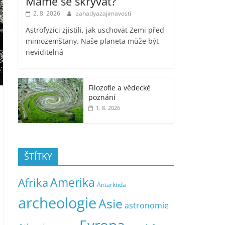
Máme se skrývat?
2. 8. 2026
zahadyazajimavosti
Astrofyzici zjistili, jak uschovat Zemi před
mimozemšťany. Naše planeta může být
neviditelná
Filozofie a vědecké
poznání
1. 8. 2026
ŠTÍTKY
Amerika
Afrika
Antarktida
archeologie
Asie
astronomie