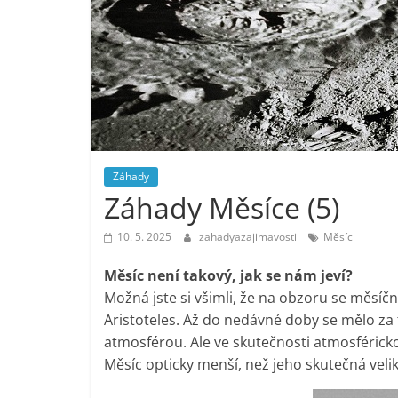
Záhady
Záhady Měsíce (5)
10. 5. 2025
zahadyazajimavosti
Měsíc
Měsíc není takový, jak se nám jeví?
Možná jste si všimli, že na obzoru se měsíčn
Aristoteles. Až do nedávné doby se mělo za 
atmosférou. Ale ve skutečnosti atmosféricko
Měsíc opticky menší, než jeho skutečná velik