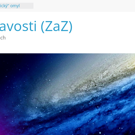
ický“ omyl
poznání
avosti (ZaZ)
 webu Záhady
26
é vymírání na
ech