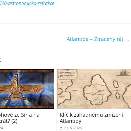
/1620-astronomicka-refrakce
Atlantida – Ztracený ráj
→
t
ohové ze Síria na
Klíč k záhadnému zmizení
rát? (2)
Atlantidy
24
23. 5. 2025