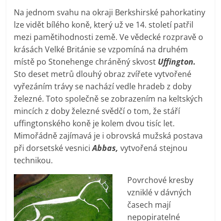
Na jednom svahu na okraji Berkshirské pahorkatiny
lze vidět bílého koně, který už ve 14. století patřil
mezi pamětihodnosti země. Ve vědecké rozpravě o
krásách Velké Británie se vzpomíná na druhém
místě po Stonehenge chráněný skvost
Uffington.
Sto deset metrů dlouhý obraz zvířete vytvořené
vyřezáním trávy se nachází vedle hradeb z doby
železné. Toto společně se zobrazením na keltských
mincích z doby železné svědčí o tom, že stáří
uffingtonského koně je kolem dvou tisíc let.
Mimořádně zajímavá je i obrovská mužská postava
při dorsetské vesnici
Abbas,
vytvořená stejnou
technikou.
Povrchové kresby
vzniklé v dávných
časech mají
nepopiratelné