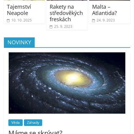
Tajemství
Rakety na
Malta –
Neapole
středověkých
Atlantida?
freskách
10. 10. 2025
24. 9. 2023
25. 9. 2023
NOVINKY
Věda
Záhady
Máme se skrývat?