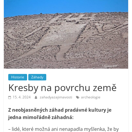
Historie
Záhady
Kresby na povrchu země
15. 4. 2024
zahadyazajimavosti
archeologie
Z neobjasněných záhad pradávné kultury je
jedna mimořádně záhadná:
– lidé, které možná ani nenapadla myšlenka, že by