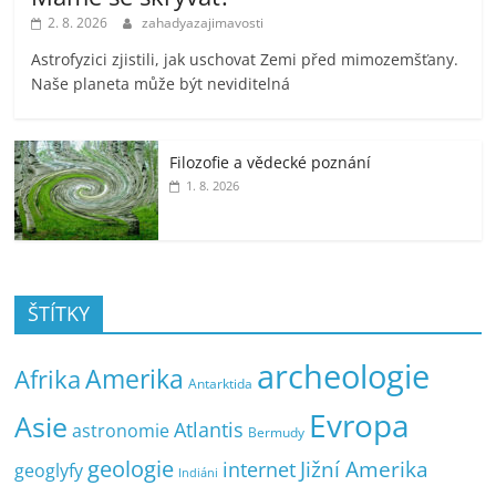
2. 8. 2026
zahadyazajimavosti
Astrofyzici zjistili, jak uschovat Zemi před mimozemšťany.
Naše planeta může být neviditelná
Filozofie a vědecké poznání
1. 8. 2026
ŠTÍTKY
archeologie
Amerika
Afrika
Antarktida
Evropa
Asie
Atlantis
astronomie
Bermudy
geologie
Jižní Amerika
internet
geoglyfy
Indiáni