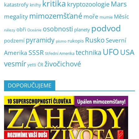
kritika
Mars
kryptozoologie
katastrofy
knihy
mimozemšťané
megality
moře
Měsíc
mumie
podvod
osobnosti
obři
planety
nálezy
Oceánie
pyramidy
Rusko
Severní
podzemí
rukopis
písmo
UFO
USA
SSSR
technika
Amerika
Střední Amerika
vesmír
živočichové
ČR
yetti
DOPORUČUJEME