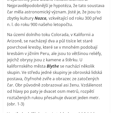
Nejpravděpodobnější je hypotéza, že tato soustava
čar měla astronomický význam. Jisté je, že jsou to
zbytky kultury
Nazca,
vzkvétající od roku 300 před
n. l. do roku 900 našeho letopočtu.
Na území dolního toku Colorada, v Kalifornii a
Arizoně, se nacházejí dva a půl tisíce let staré
povrchové kresby, které se v mnohém podobají
kresbám v jižním Peru, ale jsou to většinou reliéfy,
jejichž obrysy jsou z kamene a štěrku. U
kalifornského města
Blythe
se nachází několik
skupin. Ve středu jedné skupiny je obrovská lidská
postava, čtyřnohé zvíře a obrazec ze zatočených
čar. Obr původně zobrazoval asi ženu. Vzdálenost
od hlavy po paty je dvacet osm metrů, rozpětí
roztažených rukou přesahuje dvacet jeden metr.
(obr. 1-3)