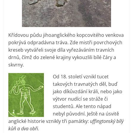
Křídovou půdu jihoanglického kopcovitého venkova
pokrývá odpradávna tráva. Zde mistři povrchových
kreseb vytvářeli svoje díla vyřezáváním travních
drnů, čímž do zelené krajiny vykouzlili bílé čáry a
skvrny.
Od 18. století vznikl tucet
takových travnatých děl, buď
jako díkůvzdání králi, nebo jako
výtvor nudící se stráže či
studentů. Ale tento nápad
nebyl původní. Ještě na úsvitě
anglické historie vznikly tři památky:
uffingtonský bílý
kůň a dva obři.