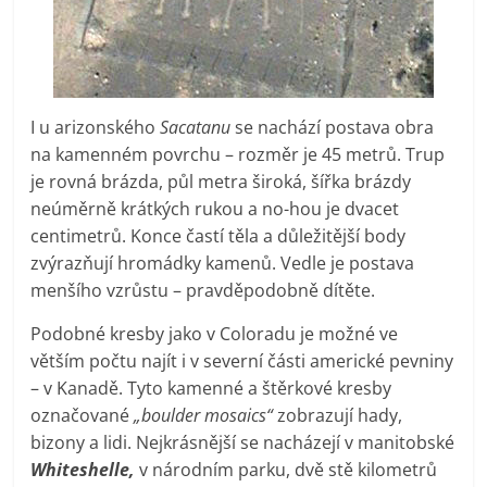
I u arizonského
Sacatanu
se nachází postava obra
na kamenném povrchu – rozměr je 45 metrů. Trup
je rovná brázda, půl metra široká, šířka brázdy
neúměrně krátkých rukou a no-hou je dvacet
centimetrů. Konce častí těla a důležitější body
zvýrazňují hromádky kamenů. Vedle je postava
menšího vzrůstu – pravděpodobně dítěte.
Podobné kresby jako v Coloradu je možné ve
větším počtu najít i v severní části americké pevniny
– v Kanadě. Tyto kamenné a štěrkové kresby
označované
„boulder mosaics“
zobrazují hady,
bizony a lidi. Nejkrásnější se nacházejí v manitobské
Whiteshelle,
v národním parku, dvě stě kilometrů