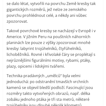
se dalo létat, vytvořili na povrchu Země kresby tak
gigantických rozměrů, jež nelze ze zemského
povrchu prohlédnout celé, a někdy ani vůbec
zpozorovat.
Takové povrchové kresby se nacházejí v Evropě i v
Americe. V jižním Peru na pouštních náhorních
planinách lze pouze z výšky zpozorovat mnohé
kresby: labyrint trojúhelníků, čtyřúhelníků,
lichoběžníků. Rovné i křivolaké čáry se proplétají s
nejrůznějšími figurálními motivy, rybami, ptáky,
plazy, opicemi i lidskými tvářemi.
Technika pradávných „umělců“ byla velmi
jednoduchá: po odstranění tmavších vrchních
kamenů se objevil bledší podloží. Fascinující jsou
rozměry takto vytvořených obrazů, např. délka
zobáku jednoho ptáka je tři sta metrů, některé
trojúhelníky jsou dlouhé několik kilometrů.