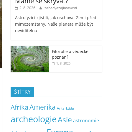
Máme se skrývat?
2. 8. 2026
zahadyazajimavosti
Astrofyzici zjistili, jak uschovat Zemi před
mimozemšťany. Naše planeta může být
neviditelná
Filozofie a vědecké
poznání
1. 8. 2026
ŠTÍTKY
Amerika
Afrika
Antarktida
archeologie
Asie
astronomie