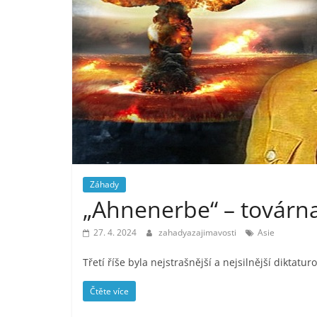
Záhady
„Ahnenerbe“ – továrna
27. 4. 2024
zahadyazajimavosti
Asie
Třetí říše byla nejstrašnější a nejsilnější diktatur
Čtěte více