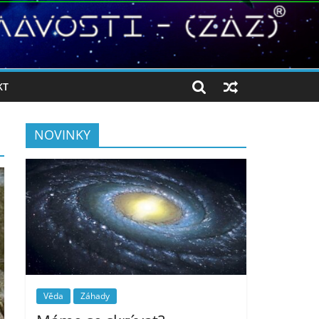
KT
NOVINKY
Věda
Záhady