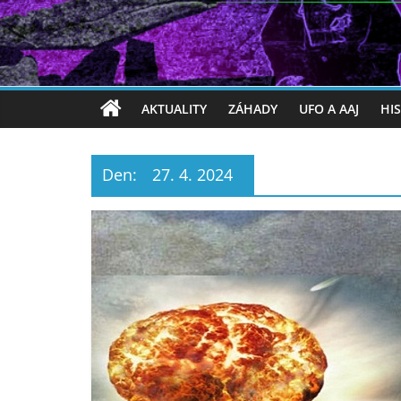
AKTUALITY
ZÁHADY
UFO A AAJ
HI
Den:
27. 4. 2024