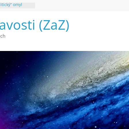
itický“ omyl
é poznání
avosti (ZaZ)
a webu Záhady
2026
vé vymírání na
ech