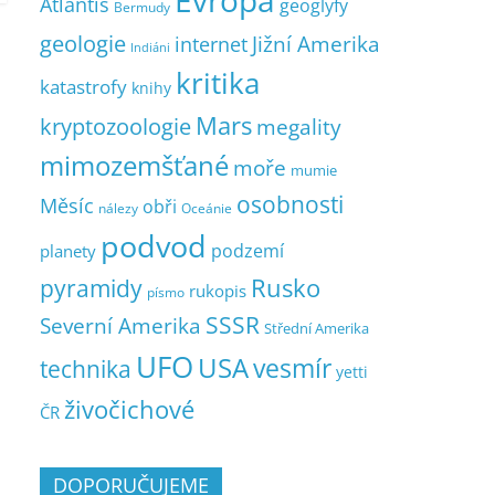
Evropa
Atlantis
geoglyfy
Bermudy
geologie
Jižní Amerika
internet
Indiáni
kritika
katastrofy
knihy
Mars
kryptozoologie
megality
mimozemšťané
moře
mumie
osobnosti
Měsíc
obři
nálezy
Oceánie
podvod
podzemí
planety
pyramidy
Rusko
rukopis
písmo
SSSR
Severní Amerika
Střední Amerika
UFO
USA
vesmír
technika
yetti
živočichové
ČR
DOPORUČUJEME