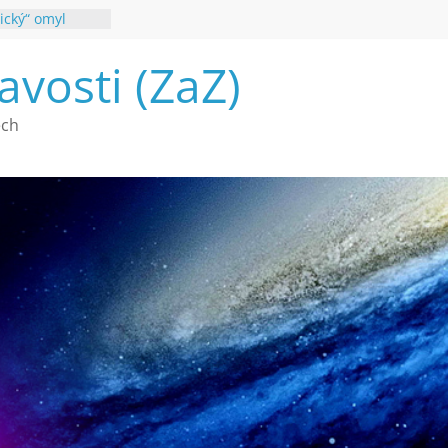
ický“ omyl
poznání
avosti (ZaZ)
 webu Záhady
26
é vymírání na
ech