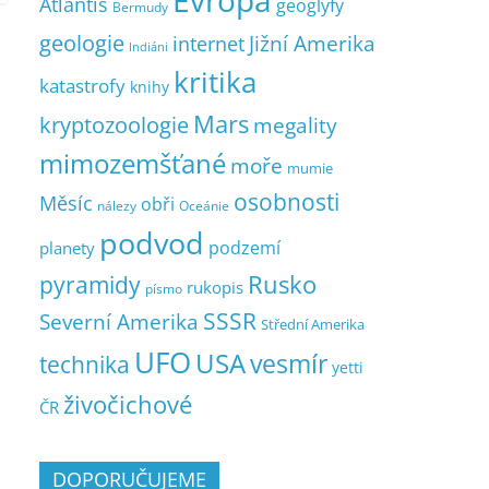
Evropa
Atlantis
geoglyfy
Bermudy
geologie
Jižní Amerika
internet
Indiáni
kritika
katastrofy
knihy
Mars
kryptozoologie
megality
mimozemšťané
moře
mumie
osobnosti
Měsíc
obři
nálezy
Oceánie
podvod
podzemí
planety
pyramidy
Rusko
rukopis
písmo
SSSR
Severní Amerika
Střední Amerika
UFO
USA
vesmír
technika
yetti
živočichové
ČR
DOPORUČUJEME