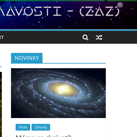
KT
NOVINKY
Věda
Záhady