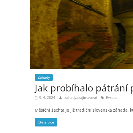
Záhady
Jak probíhalo pátrání 
9. 4. 2024
zahadyazajimavosti
Evropa
Měsíční šachta je již tradiční slovenská záhada, 
Čtěte více