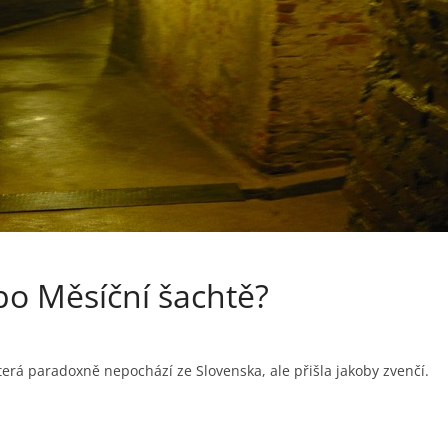
po Měsíční šachtě?
která paradoxně nepochází ze Slovenska, ale přišla jakoby zvenčí.