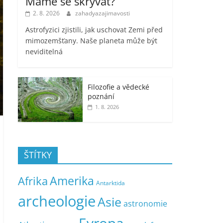
Máme se skrývat?
2. 8. 2026
zahadyazajimavosti
Astrofyzici zjistili, jak uschovat Zemi před
mimozemšťany. Naše planeta může být
neviditelná
Filozofie a vědecké
poznání
1. 8. 2026
ŠTÍTKY
Amerika
Afrika
Antarktida
archeologie
Asie
astronomie