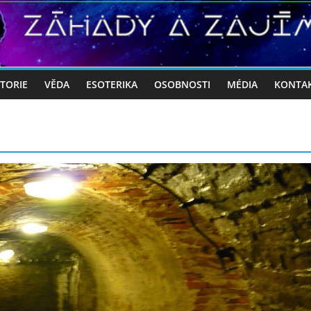
STORIE
VĚDA
ESOTERIKA
OSOBNOSTI
MÉDIA
KONTA