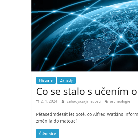
Historie
Záhady
Co se stalo s učením o 
2. 4. 2024
zahadyazajimavosti
archeologie
Pětasedmdesát let poté, co Alfred Watkins informo
změnila do matoucí
Čtěte více