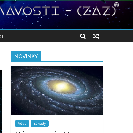
KT
NOVINKY
Věda
Záhady