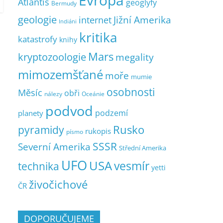
Evropa
Atlantis
geoglyfy
Bermudy
geologie
Jižní Amerika
internet
Indiáni
kritika
katastrofy
knihy
Mars
kryptozoologie
megality
mimozemšťané
moře
mumie
osobnosti
Měsíc
obři
nálezy
Oceánie
podvod
podzemí
planety
pyramidy
Rusko
rukopis
písmo
SSSR
Severní Amerika
Střední Amerika
UFO
USA
vesmír
technika
yetti
živočichové
ČR
DOPORUČUJEME