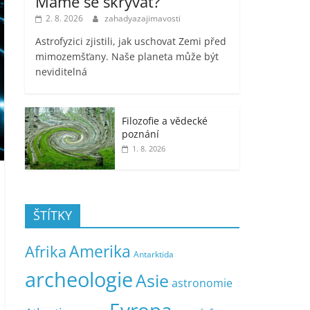
Máme se skrývat?
2. 8. 2026
zahadyazajimavosti
Astrofyzici zjistili, jak uschovat Zemi před
mimozemšťany. Naše planeta může být
neviditelná
Filozofie a vědecké
poznání
1. 8. 2026
ŠTÍTKY
Amerika
Afrika
Antarktida
archeologie
Asie
astronomie