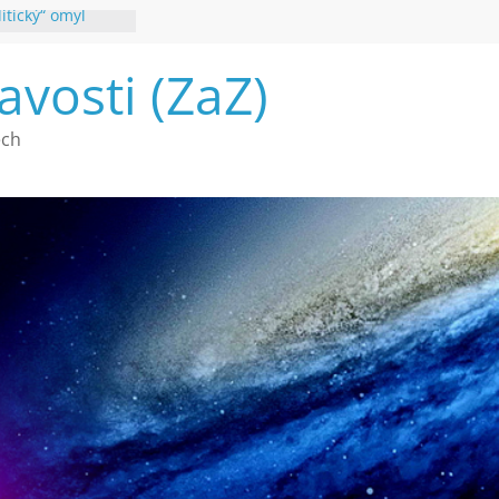
itický“ omyl
é poznání
avosti (ZaZ)
a webu Záhady
2026
vé vymírání na
ech