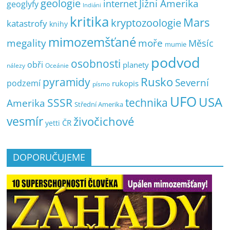
geologie
Jižní Amerika
internet
geoglyfy
Indiáni
kritika
Mars
kryptozoologie
katastrofy
knihy
mimozemšťané
megality
moře
Měsíc
mumie
podvod
osobnosti
obři
planety
nálezy
Oceánie
pyramidy
Rusko
Severní
podzemí
rukopis
písmo
UFO
USA
SSSR
technika
Amerika
Střední Amerika
vesmír
živočichové
ČR
yetti
DOPORUČUJEME