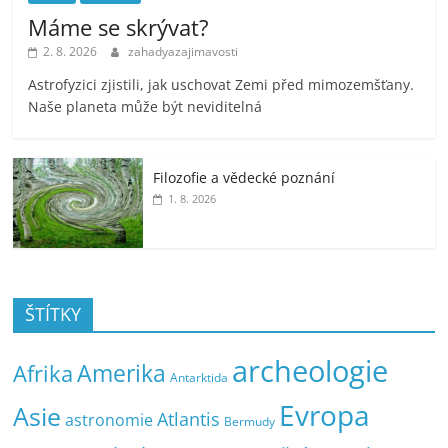
Máme se skrývat?
2. 8. 2026
zahadyazajimavosti
Astrofyzici zjistili, jak uschovat Zemi před mimozemšťany.
Naše planeta může být neviditelná
Filozofie a vědecké poznání
1. 8. 2026
ŠTÍTKY
archeologie
Amerika
Afrika
Antarktida
Evropa
Asie
Atlantis
astronomie
Bermudy