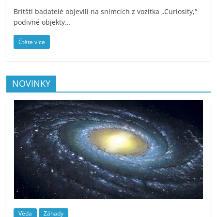
Britští badatelé objevili na snímcích z vozítka „Curiosity,“
podivné objekty…
Čtěte více
NOVINKY
Věda
Záhady