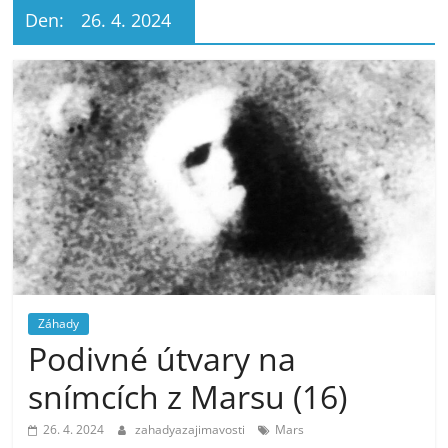
Den:
26. 4. 2024
Záhady
Podivné útvary na
snímcích z Marsu (16)
26. 4. 2024
zahadyazajimavosti
Mars