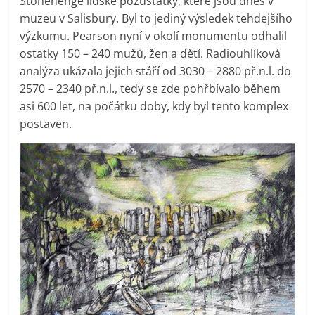
Stonehenge lidské pozůstatky, které jsou dnes v
muzeu v Salisbury. Byl to jediný výsledek tehdejšího
výzkumu. Pearson nyní v okolí monumentu odhalil
ostatky 150 – 240 mužů, žen a dětí. Radiouhlíková
analýza ukázala jejich stáří od 3030 – 2880 př.n.l. do
2570 – 2340 př.n.l., tedy se zde pohřbívalo během
asi 600 let, na počátku doby, kdy byl tento komplex
postaven.