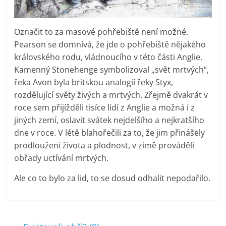
Označit to za masové pohřebiště není možné.
Pearson se domnívá, že jde o pohřebiště nějakého
královského rodu, vládnoucího v této části Anglie.
Kamenný Stonehenge symbolizoval „svět mrtvých“,
řeka Avon byla britskou analogií řeky Styx,
rozdělující světy živých a mrtvých. Zřejmě dvakrát v
roce sem přijížděli tisíce lidí z Anglie a možná i z
jiných zemí, oslavit svátek nejdelšího a nejkratšího
dne v roce. V létě blahořečili za to, že jim přinášely
prodloužení života a plodnost, v zimě prováděli
obřady uctívání mrtvých.
Ale co to bylo za lid, to se dosud odhalit nepodařilo.