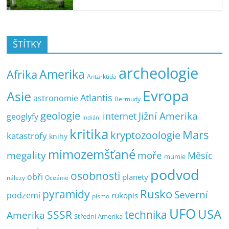
ŠTÍTKY
archeologie
Amerika
Afrika
Antarktida
Evropa
Asie
Atlantis
astronomie
Bermudy
geologie
Jižní Amerika
internet
geoglyfy
Indiáni
kritika
Mars
kryptozoologie
katastrofy
knihy
mimozemšťané
megality
moře
Měsíc
mumie
podvod
osobnosti
obři
planety
nálezy
Oceánie
pyramidy
Rusko
Severní
podzemí
rukopis
písmo
UFO
USA
SSSR
technika
Amerika
Střední Amerika