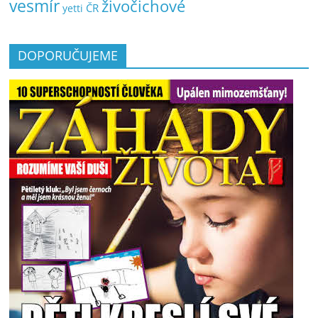
vesmír
živočichové
ČR
yetti
DOPORUČUJEME