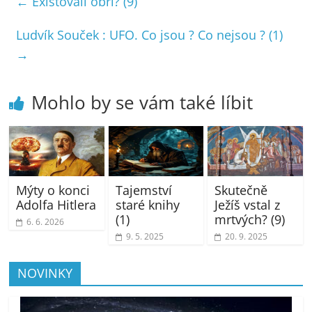
←
Existovali obři? (9)
Ludvík Souček : UFO. Co jsou ? Co nejsou ? (1)
→
Mohlo by se vám také líbit
Mýty o konci
Tajemství
Skutečně
Adolfa Hitlera
staré knihy
Ježíš vstal z
(1)
mrtvých? (9)
6. 6. 2026
9. 5. 2025
20. 9. 2025
NOVINKY