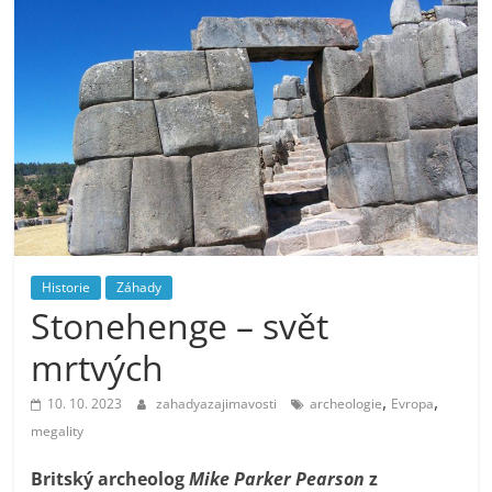
Historie
Záhady
Stonehenge – svět
mrtvých
,
,
10. 10. 2023
zahadyazajimavosti
archeologie
Evropa
megality
Britský archeolog
Mike Parker Pearson
z