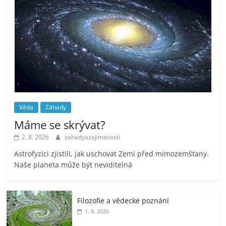
Věda
Záhady
Máme se skrývat?
2. 8. 2026
zahadyazajimavosti
Astrofyzici zjistili, jak uschovat Zemi před mimozemšťany.
Naše planeta může být neviditelná
Filozofie a vědecké poznání
1. 8. 2026