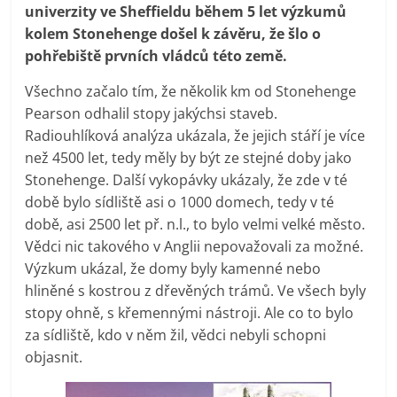
univerzity ve Sheffieldu během 5 let výzkumů
kolem Stonehenge došel k závěru, že šlo o
pohřebiště prvních vládců této země.
Všechno začalo tím, že několik km od Stonehenge
Pearson odhalil stopy jakýchsi staveb.
Radiouhlíková analýza ukázala, že jejich stáří je více
než 4500 let, tedy měly by být ze stejné doby jako
Stonehenge. Další vykopávky ukázaly, že zde v té
době bylo sídliště asi o 1000 domech, tedy v té
době, asi 2500 let př. n.l., to bylo velmi velké město.
Vědci nic takového v Anglii nepovažovali za možné.
Výzkum ukázal, že domy byly kamenné nebo
hliněné s kostrou z dřevěných trámů. Ve všech byly
stopy ohně, s křemennými nástroji. Ale co to bylo
za sídliště, kdo v něm žil, vědci nebyli schopni
objasnit.