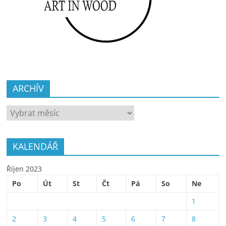
ARCHÍV
ARCHÍV
KALENDÁŘ
Říjen 2023
Po
Út
St
Čt
Pá
So
Ne
1
2
3
4
5
6
7
8