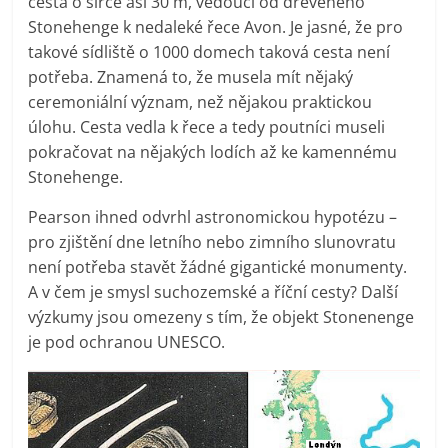
cesta o šířce asi 30 m, vedoucí od dřevěného
Stonehenge k nedaleké řece Avon. Je jasné, že pro
takové sídliště o 1000 domech taková cesta není
potřeba. Znamená to, že musela mít nějaký
ceremoniální význam, než nějakou praktickou
úlohu. Cesta vedla k řece a tedy poutníci museli
pokračovat na nějakých lodích až ke kamennému
Stonehenge.
Pearson ihned odvrhl astronomickou hypotézu –
pro zjištění dne letního nebo zimního slunovratu
není potřeba stavět žádné gigantické monumenty.
A v čem je smysl suchozemské a říční cesty? Další
výzkumy jsou omezeny s tím, že objekt Stonenenge
je pod ochranou UNESCO.