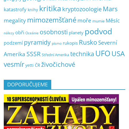
kritika
Mars
kryptozoologie
katastrofy
knihy
mimozemšťané
megality
moře
Měsíc
mumie
podvod
osobnosti
obři
planety
nálezy
Oceánie
pyramidy
Rusko
Severní
podzemí
rukopis
písmo
UFO
USA
SSSR
technika
Amerika
Střední Amerika
vesmír
živočichové
ČR
yetti
DOPORUČUJEME