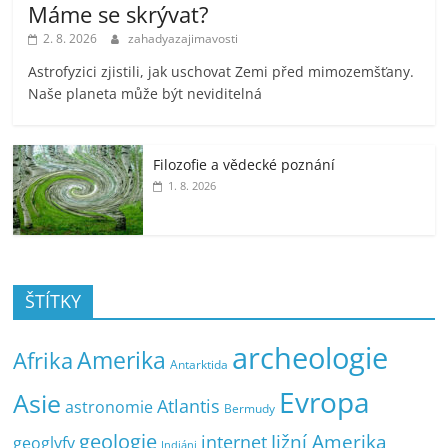
Máme se skrývat?
2. 8. 2026
zahadyazajimavosti
Astrofyzici zjistili, jak uschovat Zemi před mimozemšťany.
Naše planeta může být neviditelná
Filozofie a vědecké poznání
1. 8. 2026
ŠTÍTKY
archeologie
Amerika
Afrika
Antarktida
Evropa
Asie
Atlantis
astronomie
Bermudy
geologie
Jižní Amerika
internet
geoglyfy
Indiáni