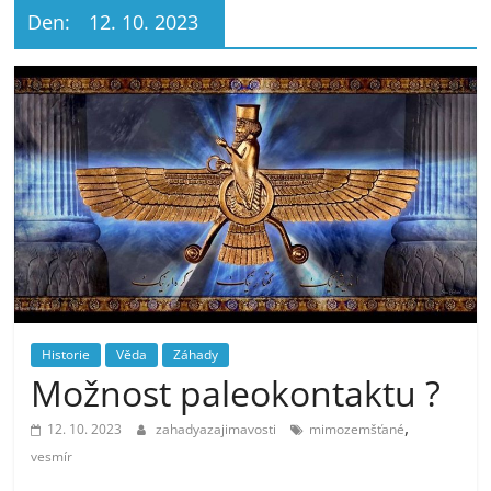
Den:
12. 10. 2023
Historie
Věda
Záhady
Možnost paleokontaktu ?
,
12. 10. 2023
zahadyazajimavosti
mimozemšťané
vesmír