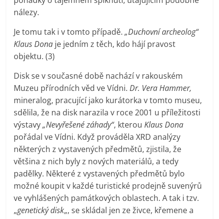
pohádky o tajemném spiknutí, utajujícím podobné
nálezy.
Je tomu tak i v tomto případě.
„Duchovní archeolog“
Klaus Dona
je jedním z těch, kdo hájí pravost
objektu. (3)
Disk se v současné době nachází v rakouském
Muzeu přírodních věd ve Vídni.
Dr. Vera Hammer,
mineralog, pracující jako kurátorka v tomto museu,
sdělila, že na disk narazila v roce 2001 u příležitosti
výstavy
„Nevyřešené záhady“
, kterou
Klaus Dona
pořádal ve Vídni. Když prováděla XRD analýzy
některých z vystavených předmětů, zjistila, že
většina z nich byly z nových materiálů, a tedy
padělky. Některé z vystavených předmětů bylo
možné koupit v každé turistické prodejně suvenýrů
ve vyhlášených památkových oblastech. A tak i tzv.
„
genetický disk
„, se skládal jen ze živce, křemene a