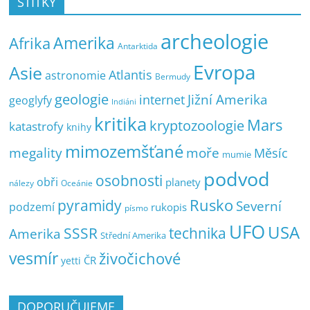
ŠTÍTKY
archeologie
Amerika
Afrika
Antarktida
Evropa
Asie
Atlantis
astronomie
Bermudy
geologie
Jižní Amerika
internet
geoglyfy
Indiáni
kritika
Mars
kryptozoologie
katastrofy
knihy
mimozemšťané
megality
moře
Měsíc
mumie
podvod
osobnosti
obři
planety
nálezy
Oceánie
pyramidy
Rusko
Severní
podzemí
rukopis
písmo
UFO
USA
SSSR
technika
Amerika
Střední Amerika
vesmír
živočichové
ČR
yetti
DOPORUČUJEME