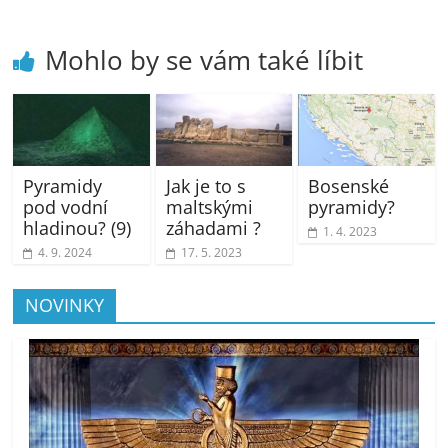
Mohlo by se vám také líbit
Pyramidy
Jak je to s
Bosenské
pod vodní
maltskými
pyramidy?
hladinou? (9)
záhadami ?
1. 4. 2023
4. 9. 2024
17. 5. 2023
NOVINKY