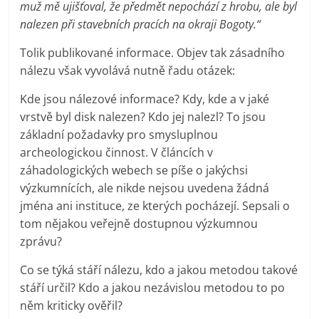
muž mě ujišťoval, že předmět nepochází z hrobu, ale byl
nalezen při stavebních pracích na okraji Bogoty.“
Tolik publikované informace. Objev tak zásadního
nálezu však vyvolává nutně řadu otázek:
Kde jsou nálezové informace? Kdy, kde a v jaké
vrstvě byl disk nalezen? Kdo jej nalezl? To jsou
základní požadavky pro smysluplnou
archeologickou činnost. V článcích v
záhadologických webech se píše o jakýchsi
výzkumnících, ale nikde nejsou uvedena žádná
jména ani instituce, ze kterých pocházejí. Sepsali o
tom nějakou veřejně dostupnou výzkumnou
zprávu?
Co se týká stáří nálezu, kdo a jakou metodou takové
stáří určil? Kdo a jakou nezávislou metodou to po
něm kriticky ověřil?