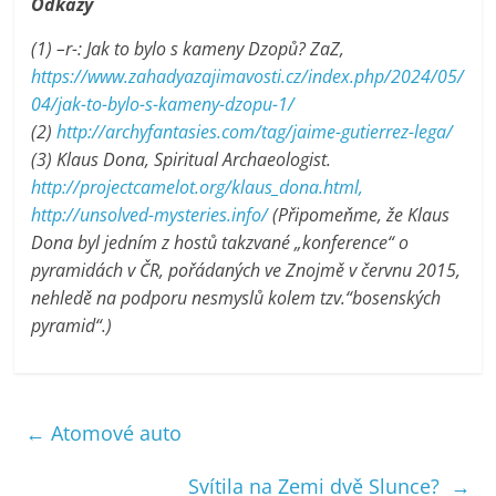
Odkazy
(1) –r-: Jak to bylo s kameny Dzopů? ZaZ,
https://www.zahadyazajimavosti.cz/index.php/2024/05/
04/jak-to-bylo-s-kameny-dzopu-1/
(2)
http://archyfantasies.com/tag/jaime-gutierrez-lega/
(3) Klaus Dona, Spiritual Archaeologist.
http://projectcamelot.org/klaus_dona.html,
http://unsolved-mysteries.info/
(Připomeňme, že Klaus
Dona byl jedním z hostů takzvané „konference“ o
pyramidách v ČR, pořádaných ve Znojmě v červnu 2015,
nehledě na podporu nesmyslů kolem tzv.“bosenských
pyramid“.)
←
Atomové auto
Svítila na Zemi dvě Slunce?
→