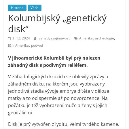
Historie
Věda
Kolumbijský „genetický
disk“
,
,
1. 12. 2024
zahadyazajimavosti
Amerika
archeologie
,
Jižní Amerika
podvod
V jihoamerické Kolumbii byl prý nalezen
záhadný disk s podivným reliéfem.
V záhadologických kruzích se oblevily zprávy o
záhadném disku, na kterém jsou vyobrazeny
jednotlivá stadia vývoje embrya dítěte v děloze
matky a to od spermie až po novorozence. Na
počátku je též vyobrazení muže a ženy s jejich
genitáliemi.
Disk je prý vytvořen z lyditu, velmi tvrdého kamene.