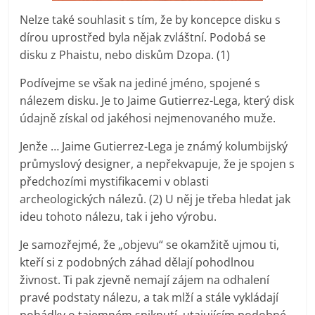
Nelze také souhlasit s tím, že by koncepce disku s
dírou uprostřed byla nějak zvláštní. Podobá se
disku z Phaistu, nebo diskům Dzopa. (1)
Podívejme se však na jediné jméno, spojené s
nálezem disku. Je to Jaime Gutierrez-Lega, který disk
údajně získal od jakéhosi nejmenovaného muže.
Jenže … Jaime Gutierrez-Lega je známý kolumbijský
průmyslový designer, a nepřekvapuje, že je spojen s
předchozími mystifikacemi v oblasti
archeologických nálezů. (2) U něj je třeba hledat jak
ideu tohoto nálezu, tak i jeho výrobu.
Je samozřejmé, že „objevu“ se okamžitě ujmou ti,
kteří si z podobných záhad dělají pohodlnou
živnost. Ti pak zjevně nemají zájem na odhalení
pravé podstaty nálezu, a tak mlží a stále vykládají