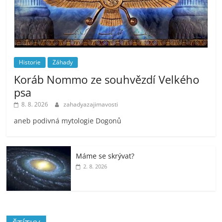
Historie
Záhady
Koráb Nommo ze souhvězdí Velkého
psa
8. 8. 2026
zahadyazajimavosti
aneb podivná mytologie Dogonů
Máme se skrývat?
2. 8. 2026