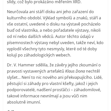
slídy, což bylo prokázáno měřením XRD.
Neurčovala ani stáří disku ani jeho zařazení do
kulturního období. Výklad symbolů a znaků, stáří a
vše ostatní, uvedené o disku na výstavě pocházelo
buď od vlastníka, a nebo pořadatele výstavy, nikoli
od ní nebo dalších vědců. Autor těchto údajů v
písemnostech výstavy nebyl uveden, takže neví, kdo
vyplodil všechny tyto nesmysly, které od té doby
kolují po záhadologických webech.
Dr. V. Hammer sdělila, že závěry jejího zkoumání o
pravosti vystavených artefaktů
Klaus Dona
nechtěl
slyšet… Není to nic nového ani překvapujícího. Lidé,
pěstující si záhady pro vlastní kšefty, jakož i jejich
podporovatelé, nadšení prosťáčci – záhadomilové,
takové informace nevnímají a jsou vůči nim
absolutně imunní.