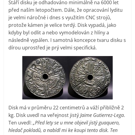
Stáří disku je odhadováno minimálně na 6000 let
před naším letopočtem. Dále, že opracování lyditu
je velmi náročné i dnes s využitím CNC strojů,
protože kámen je velice tvrdý. Disk vypadá, jako
kdyby byl odlit a nebo vymodelován z hlíny a
následně vypálen. I samotná koncepce tvaru disku s
dírou uprostřed je prý velmi specifická.
Disk má v průměru 22 centimetrů a váží přibližně 2
kg. Disk uvedl na veřejnost jistý
Jaime Gutierrez-Lega
.
Ten uvedl:
„Před lety se u mne objevil jistý guaquero,
hledač pokladů, a nabídl mi ke koupi tento disk. Ten