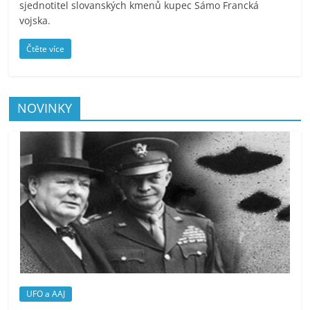
sjednotitel slovanských kmenů kupec Sámo Francká
vojska.
Čtěte více
NOVINKY
UFO a AAJ