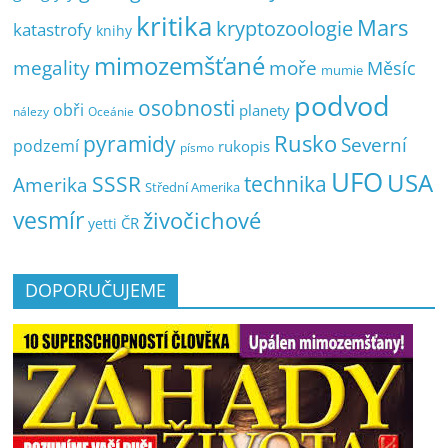
kritika
Mars
kryptozoologie
katastrofy
knihy
mimozemšťané
megality
moře
Měsíc
mumie
podvod
osobnosti
obři
planety
nálezy
Oceánie
pyramidy
Rusko
Severní
podzemí
rukopis
písmo
UFO
USA
SSSR
technika
Amerika
Střední Amerika
vesmír
živočichové
ČR
yetti
DOPORUČUJEME