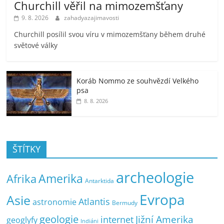
Churchill věřil na mimozemšťany
9. 8. 2026
zahadyazajimavosti
Churchill posílil svou víru v mimozemšťany během druhé
světové války
Koráb Nommo ze souhvězdí Velkého
psa
8. 8. 2026
ŠTÍTKY
archeologie
Amerika
Afrika
Antarktida
Evropa
Asie
Atlantis
astronomie
Bermudy
geologie
Jižní Amerika
internet
geoglyfy
Indiáni