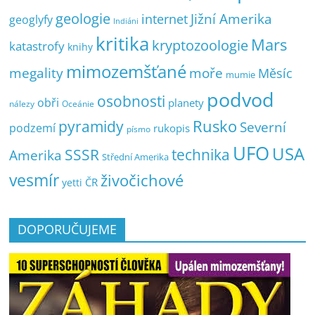
geologie
Jižní Amerika
internet
geoglyfy
Indiáni
kritika
Mars
kryptozoologie
katastrofy
knihy
mimozemšťané
megality
moře
Měsíc
mumie
podvod
osobnosti
obři
planety
nálezy
Oceánie
pyramidy
Rusko
Severní
podzemí
rukopis
písmo
UFO
USA
SSSR
technika
Amerika
Střední Amerika
vesmír
živočichové
ČR
yetti
DOPORUČUJEME