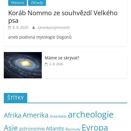
Historie
Záhady
Koráb Nommo ze souhvězdí Velkého
psa
8. 8. 2026
zahadyazajimavosti
aneb podivná mytologie Dogonů
Máme se skrývat?
2. 8. 2026
ŠTÍTKY
archeologie
Amerika
Afrika
Antarktida
Evropa
Asie
Atlantis
astronomie
Bermudy