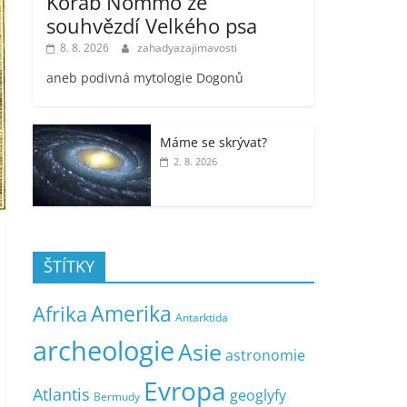
Koráb Nommo ze
souhvězdí Velkého psa
8. 8. 2026
zahadyazajimavosti
aneb podivná mytologie Dogonů
Máme se skrývat?
2. 8. 2026
ŠTÍTKY
Amerika
Afrika
Antarktida
archeologie
Asie
astronomie
Evropa
Atlantis
geoglyfy
Bermudy