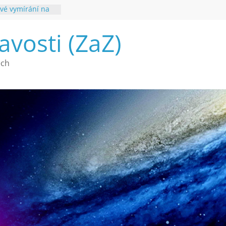
vé vymírání na
ouhvězdí
avosti (ZaZ)
é poznání
ech
a webu Záhady
2026