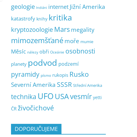
geologie
Jižní Amerika
internet
Indiáni
kritika
katastrofy
knihy
Mars
kryptozoologie
megality
mimozemšťané
moře
mumie
osobnosti
Měsíc
obři
nálezy
Oceánie
podvod
podzemí
planety
pyramidy
Rusko
rukopis
písmo
SSSR
Severní Amerika
Střední Amerika
UFO
USA
vesmír
technika
yetti
živočichové
ČR
DOPORUČUJEME