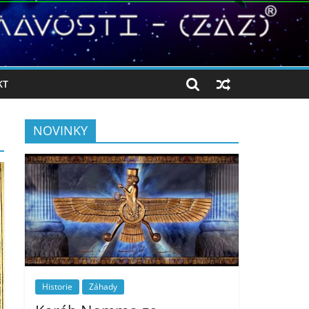
KT
NOVINKY
Historie
Záhady