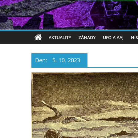
AKTUALITY
ZÁHADY
UFO A AAJ
HI
Den:
5. 10. 2023