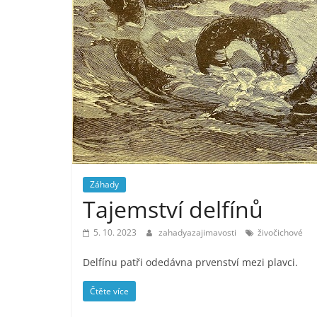
Záhady
Tajemství delfínů
5. 10. 2023
zahadyazajimavosti
živočichové
Delfínu patři odedávna prvenství mezi plavci.
Čtěte více