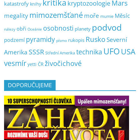
kritika
Mars
kryptozoologie
katastrofy
knihy
mimozemšťané
megality
moře
Měsíc
mumie
podvod
osobnosti
obři
planety
nálezy
Oceánie
pyramidy
Rusko
Severní
podzemí
rukopis
písmo
UFO
USA
SSSR
technika
Amerika
Střední Amerika
vesmír
živočichové
ČR
yetti
DOPORUČUJEME