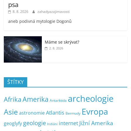
psa
8. 8. 2026
zahadyazajimavosti
aneb podivná mytologie Dogonů
Máme se skrývat?
2. 8. 2026
ŠTÍTKY
archeologie
Amerika
Afrika
Antarktida
Evropa
Asie
Atlantis
astronomie
Bermudy
geologie
Jižní Amerika
internet
geoglyfy
Indiáni