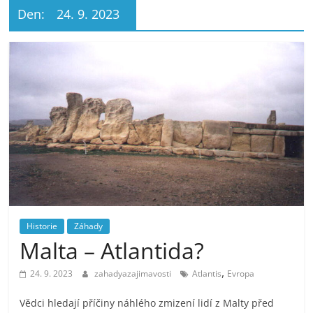
Den:
24. 9. 2023
Historie
Záhady
Malta – Atlantida?
,
24. 9. 2023
zahadyazajimavosti
Atlantis
Evropa
Vědci hledají příčiny náhlého zmizení lidí z Malty před