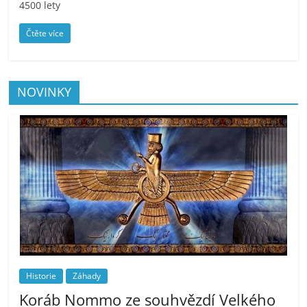
4500 lety
Čtěte více
NOVINKY
Historie
Záhady
Koráb Nommo ze souhvězdí Velkého