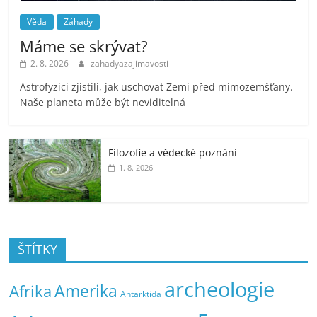
Věda
Záhady
Máme se skrývat?
2. 8. 2026
zahadyazajimavosti
Astrofyzici zjistili, jak uschovat Zemi před mimozemšťany.
Naše planeta může být neviditelná
Filozofie a vědecké poznání
1. 8. 2026
ŠTÍTKY
archeologie
Amerika
Afrika
Antarktida