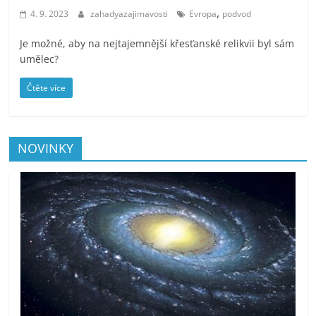
,
4. 9. 2023
zahadyazajimavosti
Evropa
podvod
Je možné, aby na nejtajemnější křesťanské relikvii byl sám
umělec?
Čtěte více
NOVINKY