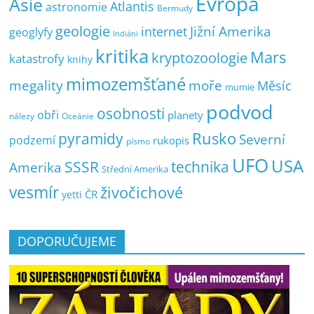
Evropa
Asie
Atlantis
astronomie
Bermudy
geologie
Jižní Amerika
internet
geoglyfy
Indiáni
kritika
Mars
kryptozoologie
katastrofy
knihy
mimozemšťané
megality
moře
Měsíc
mumie
podvod
osobnosti
obři
planety
nálezy
Oceánie
pyramidy
Rusko
Severní
podzemí
rukopis
písmo
UFO
USA
SSSR
technika
Amerika
Střední Amerika
vesmír
živočichové
ČR
yetti
DOPORUČUJEME