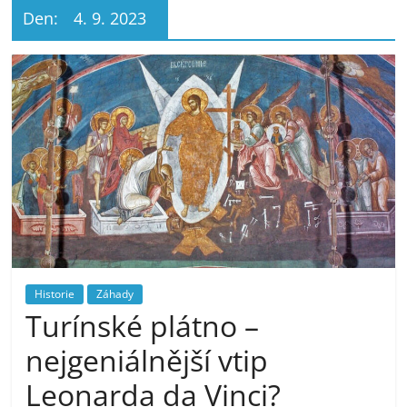
Den:
4. 9. 2023
Historie
Záhady
Turínské plátno –
nejgeniálnější vtip
Leonarda da Vinci?