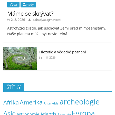
Věda
Záhady
Máme se skrývat?
2. 8. 2026
zahadyazajimavosti
Astrofyzici zjistili, jak uschovat Zemi před mimozemšťany.
Naše planeta může být neviditelná
Filozofie a vědecké poznání
1. 8. 2026
ŠTÍTKY
archeologie
Amerika
Afrika
Antarktida
Evropa
Asie
Atlantis
astronomie
Bermudy