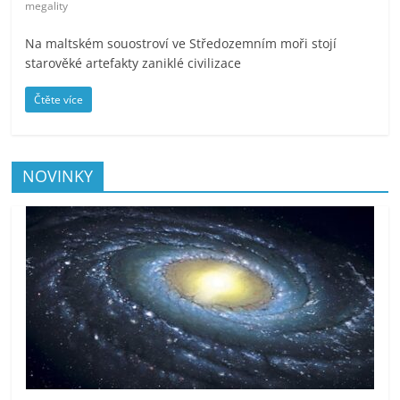
megality
Na maltském souostroví ve Středozemním moři stojí
starověké artefakty zaniklé civilizace
Čtěte více
NOVINKY