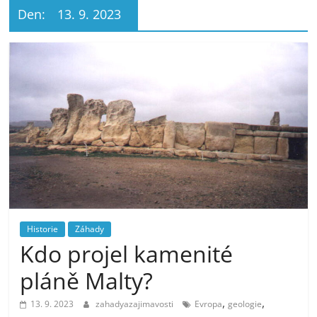
Den:
13. 9. 2023
Historie
Záhady
Kdo projel kamenité
pláně Malty?
,
,
13. 9. 2023
zahadyazajimavosti
Evropa
geologie