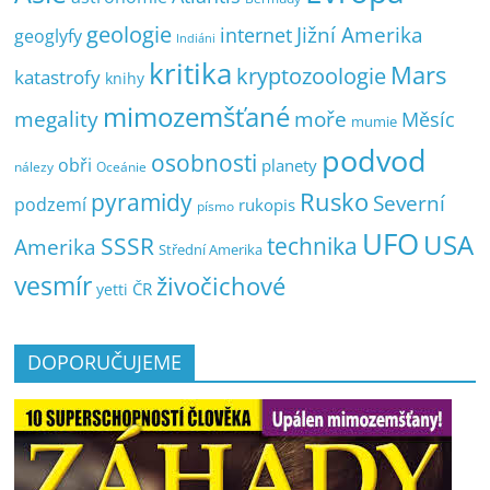
geologie
Jižní Amerika
internet
geoglyfy
Indiáni
kritika
Mars
kryptozoologie
katastrofy
knihy
mimozemšťané
megality
moře
Měsíc
mumie
podvod
osobnosti
obři
planety
nálezy
Oceánie
pyramidy
Rusko
Severní
podzemí
rukopis
písmo
UFO
USA
SSSR
technika
Amerika
Střední Amerika
vesmír
živočichové
ČR
yetti
DOPORUČUJEME