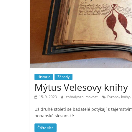
Historie
Záhady
Mýtus Velesovy knihy
,
,
15. 9. 2023
zahadyazajimavosti
Evropa
knihy
Už druhé století se badatelé potýkají s tajemstvím 
pohanské slovanské
Čtěte více