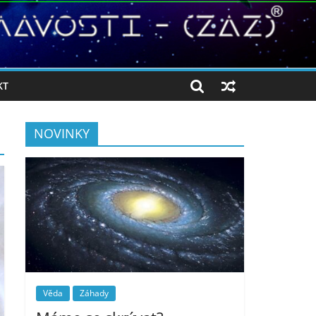
KT
NOVINKY
Věda
Záhady