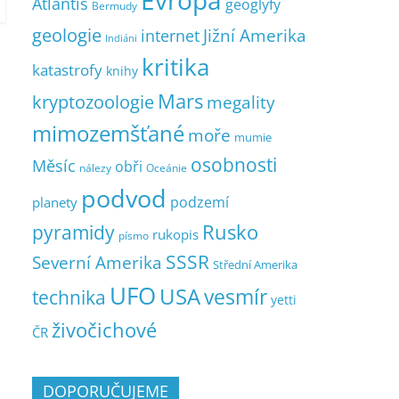
Evropa
Atlantis
geoglyfy
Bermudy
geologie
Jižní Amerika
internet
Indiáni
kritika
katastrofy
knihy
Mars
kryptozoologie
megality
mimozemšťané
moře
mumie
osobnosti
Měsíc
obři
nálezy
Oceánie
podvod
podzemí
planety
pyramidy
Rusko
rukopis
písmo
SSSR
Severní Amerika
Střední Amerika
UFO
USA
vesmír
technika
yetti
živočichové
ČR
DOPORUČUJEME