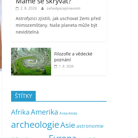
Máme se skrývat?
2. 8. 2026
zahadyazajimavosti
Astrofyzici zjistili, jak uschovat Zemi před
mimozemšťany. Naše planeta může být
neviditelná
Filozofie a vědecké
poznání
1. 8. 2026
ŠTÍTKY
Amerika
Afrika
Antarktida
archeologie
Asie
astronomie