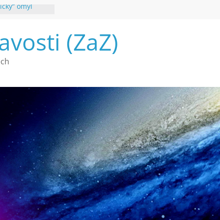
ický“ omyl
poznání
avosti (ZaZ)
 webu Záhady
26
é vymírání na
ech