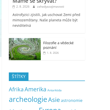
Máme se skrývat?
2. 8. 2026
zahadyazajimavosti
Astrofyzici zjistili, jak uschovat Zemi před
mimozemšťany. Naše planeta může být
neviditelná
Filozofie a vědecké
poznání
1. 8. 2026
ŠTÍTKY
Amerika
Afrika
Antarktida
archeologie
Asie
astronomie