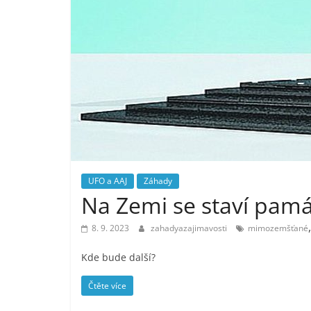
UFO a AAJ
Záhady
Na Zemi se staví pam
8. 9. 2023
zahadyazajimavosti
mimozemšťané
Kde bude další?
Čtěte více