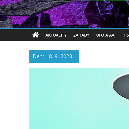
AKTUALITY
ZÁHADY
UFO A AAJ
HI
Den:
8. 9. 2023