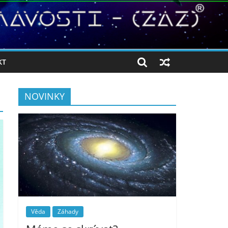
KT
NOVINKY
Věda
Záhady