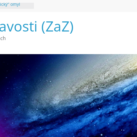
ický“ omyl
poznání
avosti (ZaZ)
 webu Záhady
26
é vymírání na
ech