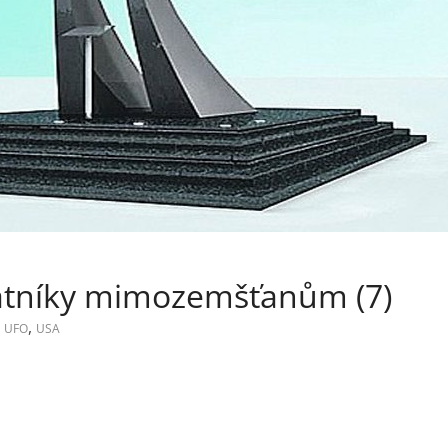
átníky mimozemšťanům (7)
,
,
UFO
USA