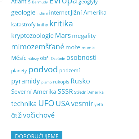
Evropa
Atlantis
geoglyfy
Bermudy
geologie
Jižní Amerika
internet
Indiáni
kritika
katastrofy
knihy
Mars
kryptozoologie
megality
mimozemšťané
moře
mumie
osobnosti
Měsíc
obři
nálezy
Oceánie
podvod
podzemí
planety
pyramidy
Rusko
rukopis
písmo
SSSR
Severní Amerika
Střední Amerika
UFO
USA
vesmír
technika
yetti
živočichové
ČR
DOPORUČUJEME