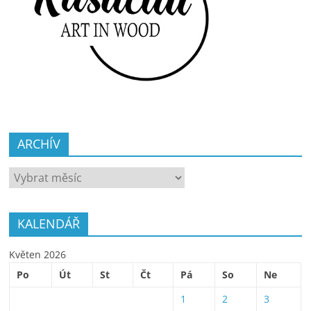
ARCHÍV
ARCHÍV
KALENDÁŘ
Květen 2026
Po
Út
St
Čt
Pá
So
Ne
1
2
3