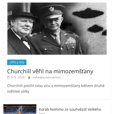
UFO a AAJ
Churchill věřil na mimozemšťany
9. 8. 2026
zahadyazajimavosti
Churchill posílil svou víru v mimozemšťany během druhé
světové války
Koráb Nommo ze souhvězdí Velkého