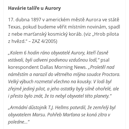
Havárie talíře u Aurory
17. dubna 1897 v americkém městě Aurora ve státě
Texas, pokud budeme věřit místním novinám, spadl
z nebe marťanský kosmický koráb. (viz „Hrob pilota
z hvězd.“ – ZAZ 4/2005)
„Kolem 6 hodin ráno obyvatelé Aurory, kteří časně
vstávali, byli udiveni podivnou vzdušnou lodí,“
psal
korespondent Dallas Morning News.
„Proletěl nad
náměstím a narazil do větrného mlýna soudce Proctora.
Velký výbuch rozmetal všechno na kousky. V lodi byl
zřejmě jediný pilot, a jeho ostatky byly silně ohořelé, ale
i přesto bylo znát, že to nebyl obyvatel této planety.“
„Armádní důstojník T.J. Hellms potvrdil, že zemřelý byl
obyvatelem Marsu. Pohřeb Marťana se koná zítra v
poledne…“