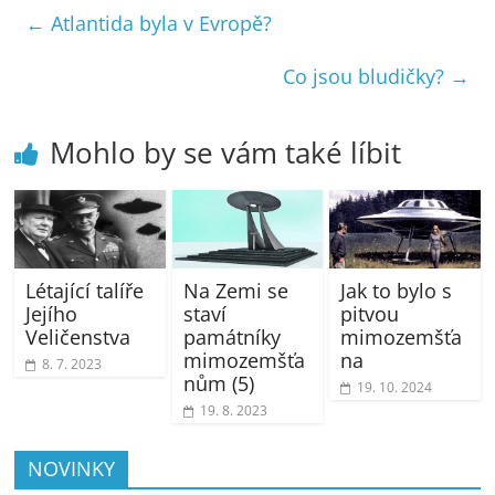
←
Atlantida byla v Evropě?
Co jsou bludičky?
→
Mohlo by se vám také líbit
Létající talíře
Na Zemi se
Jak to bylo s
Jejího
staví
pitvou
Veličenstva
památníky
mimozemšťa
mimozemšťa
na
8. 7. 2023
nům (5)
19. 10. 2024
19. 8. 2023
NOVINKY