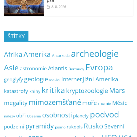
psa
8. 8. 2026
ŠTÍTKY
archeologie
Amerika
Afrika
Antarktida
Evropa
Asie
Atlantis
astronomie
Bermudy
geologie
Jižní Amerika
internet
geoglyfy
Indiáni
kritika
Mars
kryptozoologie
katastrofy
knihy
mimozemšťané
megality
moře
Měsíc
mumie
podvod
osobnosti
obři
planety
nálezy
Oceánie
pyramidy
Rusko
Severní
podzemí
rukopis
písmo