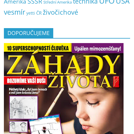
UFO
USA
SSSR
technika
Amerika
Střední Amerika
vesmír
živočichové
ČR
yetti
DOPORUČUJEME