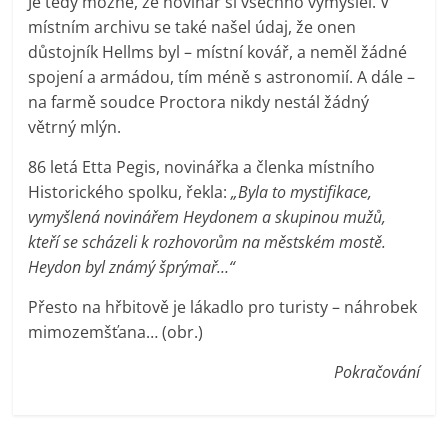
Je tedy možné, že novinář si všechno vymyslel. V
místním archivu se také našel údaj, že onen
důstojník Hellms byl – místní kovář, a neměl žádné
spojení a armádou, tím méně s astronomií. A dále –
na farmě soudce Proctora nikdy nestál žádný
větrný mlýn.
86 letá Etta Pegis, novinářka a členka místního
Historického spolku, řekla:
„Byla to mystifikace,
vymyšlená novinářem Heydonem a skupinou mužů,
kteří se scházeli k rozhovorům na městském mostě.
Heydon byl známý šprýmař…“
Přesto na hřbitově je lákadlo pro turisty – náhrobek
mimozemšťana… (obr.)
Pokračování