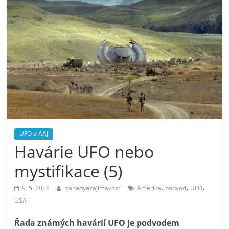
UFO a AAJ
Havárie UFO nebo
mystifikace (5)
,
,
,
9. 5. 2026
zahadyazajimavosti
Amerika
podvod
UFO
USA
Řada známých havárií UFO je podvodem