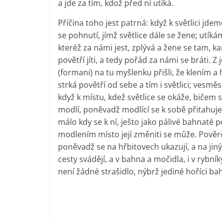
a jde za tím, kdož před ní utíká.
Příčina toho jest patrná: když k světlici jd
se pohnutí, jímž světlice dále se žene; utíkám
kteréž za námi jest, zplývá a žene se tam, k
povětří jíti, a tedy pořád za námi se bráti. Z
(formani) na tu myšlenku přišli, že klením 
strká povětří od sebe a tím i světlici; vesmě
když k místu, kdež světlice se okáže, bičem s
modlí, poněvadž modlící se k sobě přitahuje p
málo kdy se k ní, ješto jako pálivé bahnaté p
modlením místo její změniti se může. Pověrči
poněvadž se na hřbitovech ukazují, a na jin
cesty svádějí, a v bahna a močidla, i v rybní
není žádné strašidlo, nýbrž jediné hoříci bah