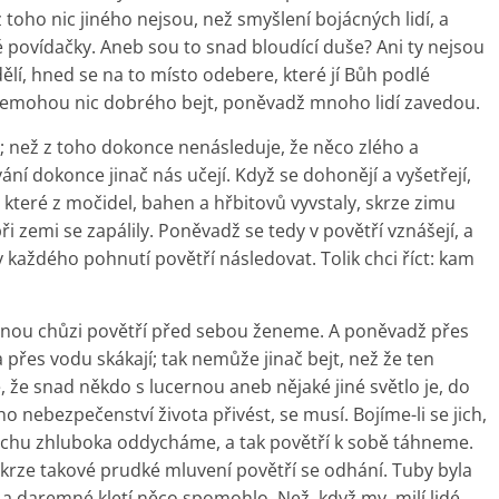
 toho nic jiného nejsou, než smyšlení bojácných lidí, a
 povídačky. Aneb sou to snad bloudící duše? Ani ty nejsou
ělí, hned se na to místo odebere, které jí Bůh podlé
e nemohou nic dobrého bejt, poněvadž mnoho lidí zavedou.
u; než z toho dokonce nenásleduje, že něco zlého a
ní dokonce jinač nás učejí. Když se dohonějí a vyšetřejí,
, které z močidel, bahen a hřbitovů vyvstaly, skrze zimu
i zemi se zapálily. Poněvadž se tedy v povětří vznášejí, a
ky každého pohnutí povětří následovat. Tolik chci říct: kam
 silnou chůzi povětří před sebou ženeme. A poněvadž přes
 přes vodu skákají; tak nemůže jinač bejt, než že ten
, že snad někdo s lucernou aneb nějaké jiné světlo je, do
 nebezpečenství života přivést, se musí. Bojíme-li se jich,
trachu zhluboka oddycháme, a tak povětří k sobě táhneme.
 skrze takové prudké mluvení povětří se odhání. Tuby byla
a daremné kletí něco spomohlo. Než, když my, milí lidé,