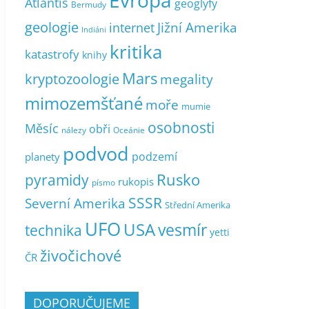
Evropa
Atlantis
geoglyfy
Bermudy
geologie
Jižní Amerika
internet
Indiáni
kritika
katastrofy
knihy
Mars
kryptozoologie
megality
mimozemšťané
moře
mumie
osobnosti
Měsíc
obři
nálezy
Oceánie
podvod
podzemí
planety
pyramidy
Rusko
rukopis
písmo
SSSR
Severní Amerika
Střední Amerika
UFO
USA
vesmír
technika
yetti
živočichové
ČR
DOPORUČUJEME