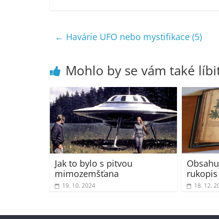
←
Havárie UFO nebo mystifikace (5)
Mohlo by se vám také líbi
Jak to bylo s pitvou
Obsahu
mimozemšťana
rukopis
19. 10. 2024
18. 12. 2