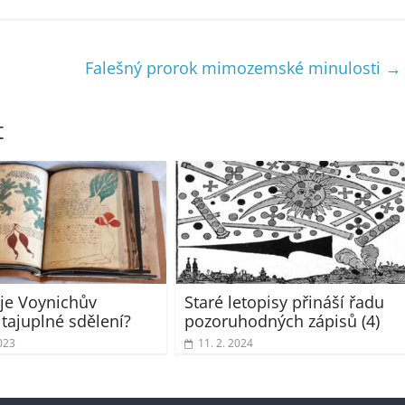
Falešný prorok mimozemské minulosti
→
t
je Voynichův
Staré letopisy přináší řadu
 tajuplné sdělení?
pozoruhodných zápisů (4)
023
11. 2. 2024