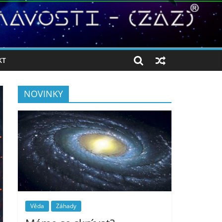
KT
NOVINKY
Věda
Záhady