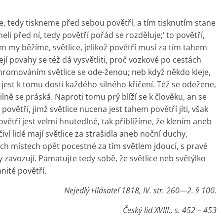
eme, tedy tiskneme před sebou povětří, a tím tisknutím stane
eli před ní, tedy povětří pořád se rozděluje;‘ to povětří,
am my běžíme, světlice, jelikož povětří musí za tím tahem
 její povahy se též dá vysvětliti, proč vozkové po cestách
a hromováním světlice se ode-ženou; neb když někdo kleje,
s jest k tomu dosti každého silného křičení. Též se odežene,
ilně se práská. Naproti tomu prý blíží se k člověku, an se
ovětří, jimž světlice nucena jest tahem povětří jíti, však
ovětří jest velmi hnutedlné, tak přiblížíme, že klením aneb
ví lidé mají světlice za strašidla aneb noční duchy,
ých místech opět pocestné za tím světlem jdoucí, s pravé
ky zavozují. Pamatujte tedy sobě, že světlice neb světýlko
nité povětří.
Nejedlý Hlásateľ 1818, IV. str. 260—2. § 100.
Český lid XVIII., s. 452 – 453