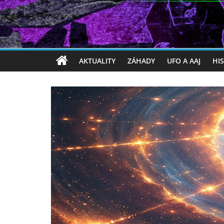
AKTUALITY
ZÁHADY
UFO A AAJ
HI