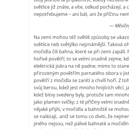
světlice již znáte, a víte, odkud pocházejí, a
nepotřebujeme – ani bát, ani že příčinu ne
— Měsíčný
Na zemi mohou též světlé způsoby se ukazovat
světlice neb světýlko nejznámější. Taková oh
močidla čili bahna, které se při zemi zapálí. 
hořivé povětří; to se velmi snadně zejme, kdy
elektrická jiskra na ně padne; mimo to stan
přirozeným povětřím parnatého obora v jisté
povětří z močidla se zanítí a chvílí hoří. Z 
svůj berou, kdež jest mnoho hnijících věcí, 
kdež bitvy svedeny byly, protože tam mnoho p
jako plamen svíčky; z té příčiny velmi snadn
nějaké přijíti, v močidla a bahniště se moho
se nalézají, .aniž se tomu co diviti, že nej
jiného nejsou, než pálivé bahnaté a močidlné 