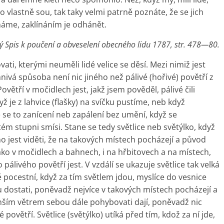
 co vlastně sou, tak taky velmi patrně poznáte, že se jich
máme, zaklínáním je odhánět.
 Spis k poučení a obveselení obecného lidu 1787, str. 478—80.
i, kterými neuměli lidé velice se děsí. Mezi nimiž jest
nivá spůsoba není nic jiného než pálivé (hořivé) povětří z
Povětří v močidlech jest, jakž jsem pověděl, pálivé čili
ž je z lahvice (flašky) na svíčku pustíme, neb když
e se to zanícení neb zapálení bez umění, když se
m stupni smísi. Stane se tedy světlice neb světýlko, když
toho jest viděti, že na takových místech pocházejí a původ
jako v močidlech a bahnech, i na hřbitovech a na místech,
álivého povětří jest. V vzdálí se ukazuje světlice tak velká
ě pocestní, když za tím světlem jdou, myslíce do vesnice
u dostati, poněvadž nejvíce v takových místech pocházejí a
menším větrem sebou dále pohybovati dají, poněvadž nic
povětří. Světlice (světýlko) utíká před tím, kdož za ní jde,