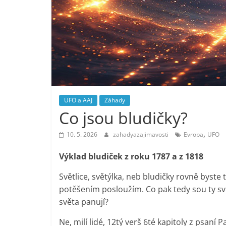
UFO a AAJ
Záhady
Co jsou bludičky?
,
10. 5. 2026
zahadyazajimavosti
Evropa
UFO
Výklad bludiček z roku 1787 a z 1818
Světlice, světýlka, neb bludičky rovně byste ta
potěšením posloužím. Co pak tedy sou ty svě
světa panují?
Ne, milí lidé, 12tý verš 6té kapitoly z psan