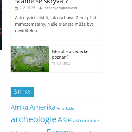
Máme se skrývat?
2. 8. 2026
zahadyazajimavosti
Astrofyzici zjistili, jak uschovat Zemi před
mimozemšťany. Naše planeta může být
neviditelná
Filozofie a vědecké
poznání
1. 8. 2026
ŠTÍTKY
Amerika
Afrika
Antarktida
archeologie
Asie
astronomie