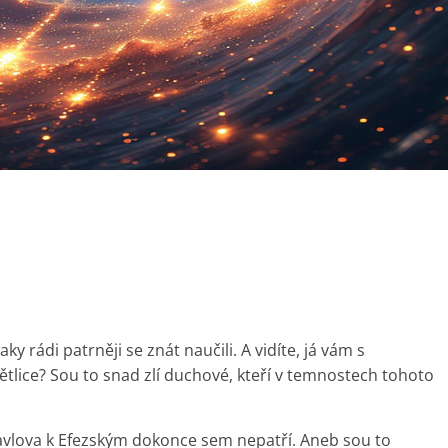
ky rádi patrněji se znát naučili. A vidíte, já vám s
tlice? Sou to snad zlí duchové, kteří v temnostech tohoto
í Pavlova k Efezským dokonce sem nepatří. Aneb sou to