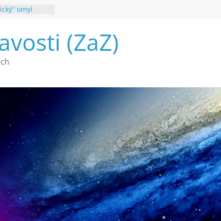
ický“ omyl
poznání
avosti (ZaZ)
 webu Záhady
26
é vymírání na
ech