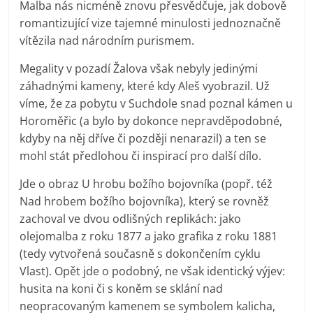
Malba nás nicméně znovu přesvědčuje, jak dobově
romantizující vize tajemné minulosti jednoznačně
vítězila nad národním purismem.
Megality v pozadí Žalova však nebyly jedinými
záhadnými kameny, které kdy Aleš vyobrazil. Už
víme, že za pobytu v Suchdole snad poznal kámen u
Horoměřic (a bylo by dokonce nepravděpodobné,
kdyby na něj dříve či později nenarazil) a ten se
mohl stát předlohou či inspirací pro další dílo.
Jde o obraz U hrobu božího bojovníka (popř. též
Nad hrobem božího bojovníka), který se rovněž
zachoval ve dvou odlišných replikách: jako
olejomalba z roku 1877 a jako grafika z roku 1881
(tedy vytvořená současně s dokončením cyklu
Vlast). Opět jde o podobný, ne však identický výjev:
husita na koni či s koněm se sklání nad
neopracovaným kamenem se symbolem kalicha,