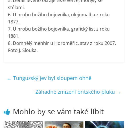
5. Detail levého okraje téže verze, mohyly se
stélami.
6. U hrobu božího bojovníka, olejomalba z roku
1877.
7. U hrobu božího bojovníka, grafický list z roku
1881.
8. Domnělý menhir u Horoměřic, stav z roku 2007.
Foto J. Slouka.
←
Tunguzský jev byl sloupem ohně
Záhadné zmizení britského pluku
→
Mohlo by se vám také líbit