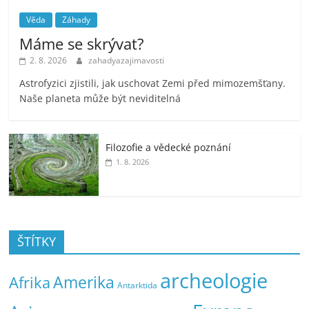
Věda
Záhady
Máme se skrývat?
2. 8. 2026
zahadyazajimavosti
Astrofyzici zjistili, jak uschovat Zemi před mimozemšťany.
Naše planeta může být neviditelná
Filozofie a vědecké poznání
1. 8. 2026
ŠTÍTKY
archeologie
Amerika
Afrika
Antarktida