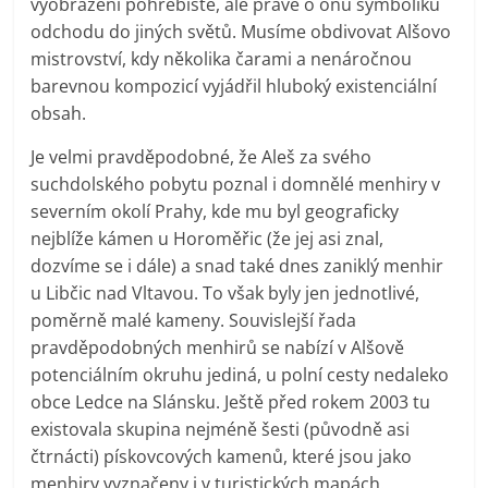
vyobrazení pohřebiště, ale právě o onu symboliku
odchodu do jiných světů. Musíme obdivovat Alšovo
mistrovství, kdy několika čarami a nenáročnou
barevnou kompozicí vyjádřil hluboký existenciální
obsah.
Je velmi pravděpodobné, že Aleš za svého
suchdolského pobytu poznal i domnělé menhiry v
severním okolí Prahy, kde mu byl geograficky
nejblíže kámen u Horoměřic (že jej asi znal,
dozvíme se i dále) a snad také dnes zaniklý menhir
u Libčic nad Vltavou. To však byly jen jednotlivé,
poměrně malé kameny. Souvislejší řada
pravděpodobných menhirů se nabízí v Alšově
potenciálním okruhu jediná, u polní cesty nedaleko
obce Ledce na Slánsku. Ještě před rokem 2003 tu
existovala skupina nejméně šesti (původně asi
čtrnácti) pískovcových kamenů, které jsou jako
menhiry vyznačeny i v turistických mapách.