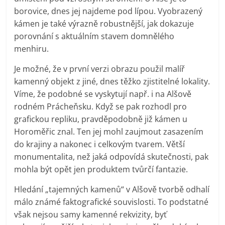
borovice, dnes jej najdeme pod lípou. Vyobrazený
kámen je také výrazně robustnější, jak dokazuje
porovnání s aktuálním stavem domnělého
menhiru.
Je možné, že v první verzi obrazu použil malíř
kamenný objekt z jiné, dnes těžko zjistitelné lokality.
Víme, že podobné se vyskytují např. i na Alšově
rodném Prácheňsku. Když se pak rozhodl pro
grafickou repliku, pravděpodobně již kámen u
Horoměřic znal. Ten jej mohl zaujmout zasazením
do krajiny a nakonec i celkovým tvarem. Větší
monumentalita, než jaká odpovídá skutečnosti, pak
mohla být opět jen produktem tvůrčí fantazie.
Hledání „tajemných kamenů“ v Alšově tvorbě odhalí
málo známé faktografické souvislosti. To podstatné
však nejsou samy kamenné rekvizity, byť