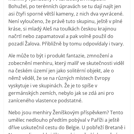
Bohužel, po terénních úpravách se tu dají najít jen
asi čtyři sporné větší kameny, z nich dva vyvrácené.
Není vyloučeno, že právě tuto skupinu, ještě v plné
kráse, si mladý Aleš na toulkách českou krajinou
načrtl nebo zapamatoval a pak volně použil do
pozadí Žalova. Přibližně by tomu odpovídaly i tvary.
Ale může to být i produkt fantazie, zmnožení a
zobecnění menhiru, který malíř ve skutečnosti viděl
na českém území jen jako solitérní objekt, ale o
němž věděl, že se na různých místech Evropy
vyskytuje i ve skupinách. Že je to spíše v
germánských zemích, nebylo jak se zdá ani pro
zaníceného vlastence podstatné.
Nebo jsou menhiry Ženíškovým příspěvkem? Tento
umělec nedlouho předtím pobýval v Paříži a ještě
dříve uskutečnil cestu do Belgie. U pobřeží Bretaně i