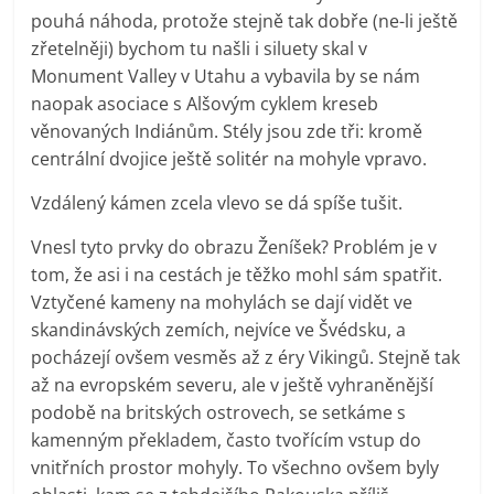
pouhá náhoda, protože stejně tak dobře (ne-li ještě
zřetelněji) bychom tu našli i siluety skal v
Monument Valley v Utahu a vybavila by se nám
naopak asociace s Alšovým cyklem kreseb
věnovaných Indiánům. Stély jsou zde tři: kromě
centrální dvojice ještě solitér na mohyle vpravo.
Vzdálený kámen zcela vlevo se dá spíše tušit.
Vnesl tyto prvky do obrazu Ženíšek? Problém je v
tom, že asi i na cestách je těžko mohl sám spatřit.
Vztyčené kameny na mohylách se dají vidět ve
skandinávských zemích, nejvíce ve Švédsku, a
pocházejí ovšem vesměs až z éry Vikingů. Stejně tak
až na evropském severu, ale v ještě vyhraněnější
podobě na britských ostrovech, se setkáme s
kamenným překladem, často tvořícím vstup do
vnitřních prostor mohyly. To všechno ovšem byly