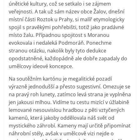
únětické kultury, což se setkalo i se zájmem
veřejnosti. A tak už sám název obce Žalov, dnešní
místní části Roztok u Prahy, si malíř etymologicky
spojil s pravěkými pohřebišti, totiž jako pradávné
místo žalu. Případnou spojitost s Moranou
evokovala i nedaleká Podmoráň. Ponechme
stranou otázku, nakolik byly tyto dedukce
opodstatněné, každopádně ale dobře zapadaly do
umělcovy ideové koncepce.
Na soutěžním kartónu je megalitické pozadí
výrazně jednodušší a přesto sugestivní. Omezuje se
na pravý roh lunety, zatímco levá strana je vyplněna
jen jakousi mlhou. Vidíme tu cestu mizící v úžlabině
lemované nesouvislou hradbou z pěti vztyčených
kamenů, která jakoby oddělovala náš svět od
mystického záhrobí. Kameny mají určitě připomínat
náhrobní stély, avšak v umělcově vizi nejde o