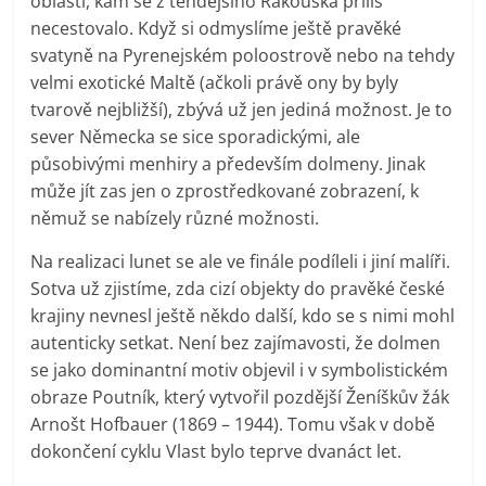
oblasti, kam se z tehdejšího Rakouska příliš
necestovalo. Když si odmyslíme ještě pravěké
svatyně na Pyrenejském poloostrově nebo na tehdy
velmi exotické Maltě (ačkoli právě ony by byly
tvarově nejbližší), zbývá už jen jediná možnost. Je to
sever Německa se sice sporadickými, ale
působivými menhiry a především dolmeny. Jinak
může jít zas jen o zprostředkované zobrazení, k
němuž se nabízely různé možnosti.
Na realizaci lunet se ale ve finále podíleli i jiní malíři.
Sotva už zjistíme, zda cizí objekty do pravěké české
krajiny nevnesl ještě někdo další, kdo se s nimi mohl
autenticky setkat. Není bez zajímavosti, že dolmen
se jako dominantní motiv objevil i v symbolistickém
obraze Poutník, který vytvořil pozdější Ženíškův žák
Arnošt Hofbauer (1869 – 1944). Tomu však v době
dokončení cyklu Vlast bylo teprve dvanáct let.