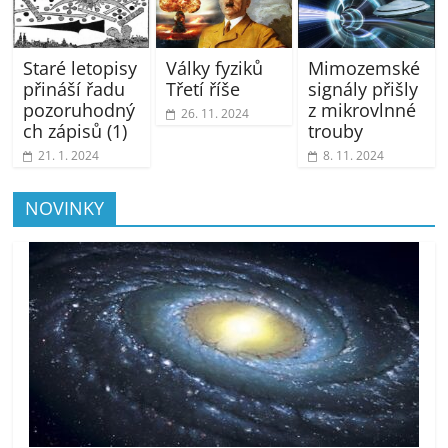
Staré letopisy
Války fyziků
Mimozemské
přináší řadu
Třetí říše
signály přišly
pozoruhodný
z mikrovlnné
26. 11. 2024
ch zápisů (1)
trouby
21. 1. 2024
8. 11. 2024
NOVINKY