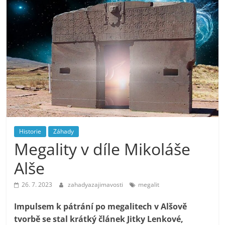
Historie
Záhady
Megality v díle Mikoláše
Alše
26. 7. 2023
zahadyazajimavosti
megalit
Impulsem k pátrání po megalitech v Alšově
tvorbě se stal krátký článek Jitky Lenkové,