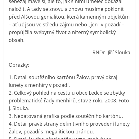
sebezajímavější, ale to, jak s nimi umělec dokázal
naložit. A tady se znovu a znovu musíme poklonit
před Alšovou genialitou, která kamenným objektům
– ať už jsou ve středu zájmu nebo „jen“ v pozadí –
propůjčila svébytný život a niterný symbolický
obsah.
RNDr. Jiří Slouka
Obrázky:
1. Detail soutěžního kartónu Žalov, pravý okraj
lunety s menhiry v pozadí.
2. Celkový pohled na cestu u obce Ledce se zbytky
problematické řady menhirů, stav z roku 2008. Foto
J. Slouka.
3. Nedatovaná grafika podle soutěžního kartónu.
4. Detail pravé strany definitivního provedení lunety
Žalov, pozadí s megalitickou bránou.