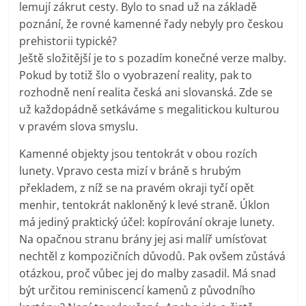
lemují zákrut cesty. Bylo to snad už na základě
poznání, že rovné kamenné řady nebyly pro českou
prehistorii typické?
Ještě složitější je to s pozadím konečné verze malby.
Pokud by totiž šlo o vyobrazení reality, pak to
rozhodně není realita česká ani slovanská. Zde se
už každopádně setkáváme s megalitickou kulturou
v pravém slova smyslu.
Kamenné objekty jsou tentokrát v obou rozích
lunety. Vpravo cesta mizí v bráně s hrubým
překladem, z níž se na pravém okraji tyčí opět
menhir, tentokrát nakloněný k levé straně. Úklon
má jediný praktický účel: kopírování okraje lunety.
Na opačnou stranu brány jej asi malíř umísťovat
nechtěl z kompozičních důvodů. Pak ovšem zůstává
otázkou, proč vůbec jej do malby zasadil. Má snad
být určitou reminiscencí kamenů z původního