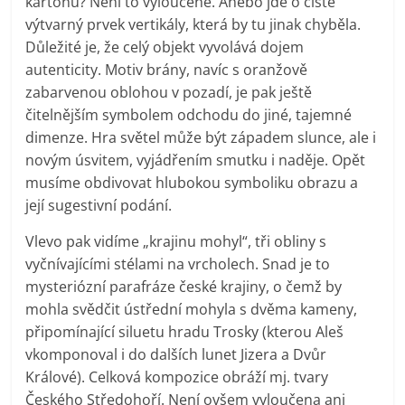
kartónu? Není to vyloučené. Anebo jde o čistě
výtvarný prvek vertikály, která by tu jinak chyběla.
Důležité je, že celý objekt vyvolává dojem
autenticity. Motiv brány, navíc s oranžově
zabarvenou oblohou v pozadí, je pak ještě
čitelnějším symbolem odchodu do jiné, tajemné
dimenze. Hra světel může být západem slunce, ale i
novým úsvitem, vyjádřením smutku i naděje. Opět
musíme obdivovat hlubokou symboliku obrazu a
její sugestivní podání.
Vlevo pak vidíme „krajinu mohyl“, tři obliny s
vyčnívajícími stélami na vrcholech. Snad je to
mysteriózní parafráze české krajiny, o čemž by
mohla svědčit ústřední mohyla s dvěma kameny,
připomínající siluetu hradu Trosky (kterou Aleš
vkomponoval i do dalších lunet Jizera a Dvůr
Králové). Celková kompozice obráží mj. tvary
Českého Středohoří. Není ovšem vyloučena ani