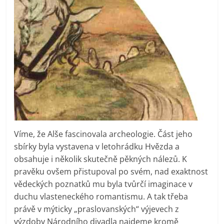
Víme, že Alše fascinovala archeologie. Část jeho
sbírky byla vystavena v letohrádku Hvězda a
obsahuje i několik skutečně pěkných nálezů. K
pravěku ovšem přistupoval po svém, nad exaktnost
vědeckých poznatků mu byla tvůrčí imaginace v
duchu vlasteneckého romantismu. A tak třeba
právě v mýticky „praslovanských“ výjevech z
výzdoby Národního divadla najdeme kromě