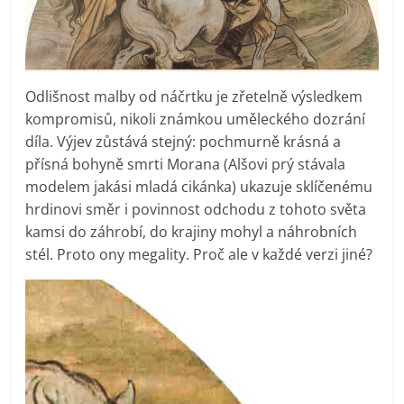
Odlišnost malby od náčrtku je zřetelně výsledkem
kompromisů, nikoli známkou uměleckého dozrání
díla. Výjev zůstává stejný: pochmurně krásná a
přísná bohyně smrti Morana (Alšovi prý stávala
modelem jakási mladá cikánka) ukazuje sklíčenému
hrdinovi směr i povinnost odchodu z tohoto světa
kamsi do záhrobí, do krajiny mohyl a náhrobních
stél. Proto ony megality. Proč ale v každé verzi jiné?