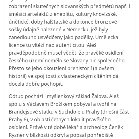
zobrazení skutečných slovanských předmětů např. i
směsici artefaktů z eneolitu, kultury knovízské,
únětické, doby halštatské a dokonce bronzové
sošky údajně nalezené v Německu, jež byly
zanedlouho usvědčeny jako padělky. Umělecká
licence tu vítězí nad autenticitou. Aleš
pravděpodobně musel vědět, že pravěké osídlení
českého území nemělo se Slovany nic společného.
Přesto se jeho okouzlení prehistorií (a ovšem i
historií) ve spojitosti s vlasteneckým cítěním dá
docela dobře pochopit.
Odtud pochází i myšlenkový základ Žalova. Aleš
spolu s Václavem Brožíkem pobýval a tvořil na
Brandejsově statku v Suchdole u Prahy (dnešní část
Prahy 6), v oblasti četných lokalit pravěkého
osídlení. Právě v té době lékař a archeolog Čeněk
Rýzner v blízkosti odkryl a popsal pohřebiště