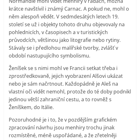
Normandie mohl vidět menhiry v řadách, možná
krátce navštívil i známý Carnac. A pokud ne, mohl o
něm alespoň vědět. V sedmdesátých letech 19.
století se už i objekty tohoto druhu objevovaly na
pohlednicích, v časopisech a v turistických
průvodcích, většinou jako litografie nebo rytiny.
Stávaly se i předlohou malířské tvorby, zvlášť v
období nastupujícího symbolismu.
Ženíšek se s nimi mohl ve Francii setkat třeba i
zprostředkovaně, jejich vyobrazení Alšovi ukázat
nebo je sám načrtnout. Každopádně je Aleš na
vlastní oči vidět nemohl, protože do té doby podnikl
jedinou větší zahraniční cestu, a to rovněž s
Ženíškem, do Itálie.
Pozoruhodné je i to, že v pozdějším grafickém
zpracování návrhu jsou menhiry trochu jinak
rozmístěné, méně uspořádané, a že zřetelněji