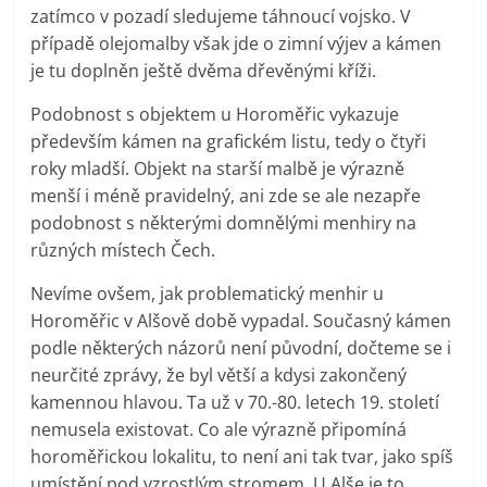
zatímco v pozadí sledujeme táhnoucí vojsko. V
případě olejomalby však jde o zimní výjev a kámen
je tu doplněn ještě dvěma dřevěnými kříži.
Podobnost s objektem u Horoměřic vykazuje
především kámen na grafickém listu, tedy o čtyři
roky mladší. Objekt na starší malbě je výrazně
menší i méně pravidelný, ani zde se ale nezapře
podobnost s některými domnělými menhiry na
různých místech Čech.
Nevíme ovšem, jak problematický menhir u
Horoměřic v Alšově době vypadal. Současný kámen
podle některých názorů není původní, dočteme se i
neurčité zprávy, že byl větší a kdysi zakončený
kamennou hlavou. Ta už v 70.-80. letech 19. století
nemusela existovat. Co ale výrazně připomíná
horoměřickou lokalitu, to není ani tak tvar, jako spíš
umístění pod vzrostlým stromem. U Alše je to