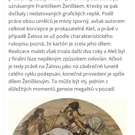
uznávaným Františkem Ženíškem. Kresby se pak
dočkaly i nedatovaných grafických replik. Podíl
práce obou umělců je místy sporný, avšak autorem
celkové koncepce je prokazatelně Aleš, a právě v
případě Žalova se už podle charakteristického
rukopisu pozná, že kartón je zcela jeho dílem.
Realizace maleb však trvala další dva roky a Aleš byl
z finální fáze nepěkným způsobem odvolán. Ačkoli
je tedy právě na Žalovu jako na závěrečné lunetě
celého cyklu podepsán, konečné provedení je spíše
dílem Ženíškovým. To může být mj. jedním z
důležitých momentů geneze megalitů v pozadí.