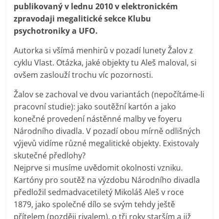
publikovaný v lednu 2010 v elektronickém
zpravodaji megalitické sekce Klubu
psychotroniky a UFO.
Autorka si všímá menhirů v pozadí lunety Žalov z
cyklu Vlast. Otázka, jaké objekty tu Aleš maloval, si
ovšem zaslouží trochu víc pozornosti.
Žalov se zachoval ve dvou variantách (nepočítáme-li
pracovní studie): jako soutěžní kartón a jako
konečné provedení nástěnné malby ve foyeru
Národního divadla. V pozadí obou mírně odlišných
výjevů vidíme různé megalitické objekty. Existovaly
skutečné předlohy?
Nejprve si musíme uvědomit okolnosti vzniku.
Kartóny pro soutěž na výzdobu Národního divadla
předložil sedmadvacetiletý Mikoláš Aleš v roce
1879, jako společné dílo se svým tehdy ještě
přítelem (později rivalem), o tři roky starším a již