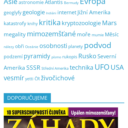
Evropa
Asie
Atlantis
astronomie
Bermudy
geologie
Jižní Amerika
internet
geoglyfy
Indiáni
kritika
Mars
kryptozoologie
katastrofy
knihy
mimozemšťané
megality
moře
Měsíc
mumie
podvod
osobnosti
obři
planety
nálezy
Oceánie
pyramidy
Rusko
Severní
podzemí
rukopis
písmo
UFO
USA
SSSR
technika
Amerika
Střední Amerika
vesmír
živočichové
ČR
yetti
DOPORUČUJEME